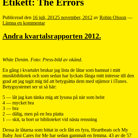
Etikett:
The Errors
Publicerad den
16 juli, 2012
5 november, 2012
av
Robin Olsson
—
Lämna en kommentar
Andra kvartalsrapporten 2012.
White Denim. Foto: Press-bild av okänd.
En gång i kvartalet brukar jag lista de låtar som hamnat i mitt
musikbibliotek och som sedan har lyckats fånga mitt intresse till den
grad att jag tagit mig tid att betygsätta dem med stjärnor i iTunes.
Betygsystemet ser ut så här:
5 — låt jag kan tänka mig att lyssna på när som helst
4 — mycket bra
3 — bra
2 — dålig, men på en bra platta
1 — skit, ta bort ur biblioteket vid nästa rensning
Dessa är låtarna som hittat in och fått en fyra, Heartbeats och My
Baby Just Cares for Me har sedan gammalt en femma. 43 av de 57