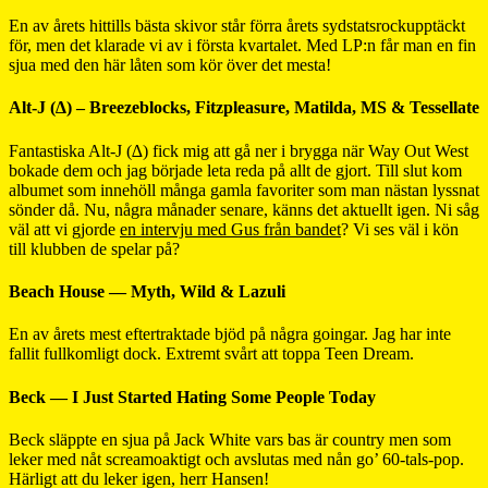
En av årets hittills bästa skivor står förra årets sydstatsrockupptäckt
för, men det klarade vi av i första kvartalet. Med LP:n får man en fin
sjua med den här låten som kör över det mesta!
Alt-J (∆) – Breezeblocks, Fitzpleasure, Matilda, MS & Tessellate
Fantastiska Alt-J (∆) fick mig att gå ner i brygga när Way Out West
bokade dem och jag började leta reda på allt de gjort. Till slut kom
albumet som innehöll många gamla favoriter som man nästan lyssnat
sönder då. Nu, några månader senare, känns det aktuellt igen. Ni såg
väl att vi gjorde
en intervju med Gus från bandet
? Vi ses väl i kön
till klubben de spelar på?
Beach House — Myth, Wild & Lazuli
En av årets mest eftertraktade bjöd på några goingar. Jag har inte
fallit fullkomligt dock. Extremt svårt att toppa Teen Dream.
Beck — I Just Started Hating Some People Today
Beck släppte en sjua på Jack White vars bas är country men som
leker med nåt screamoaktigt och avslutas med nån go’ 60-tals-pop.
Härligt att du leker igen, herr Hansen!