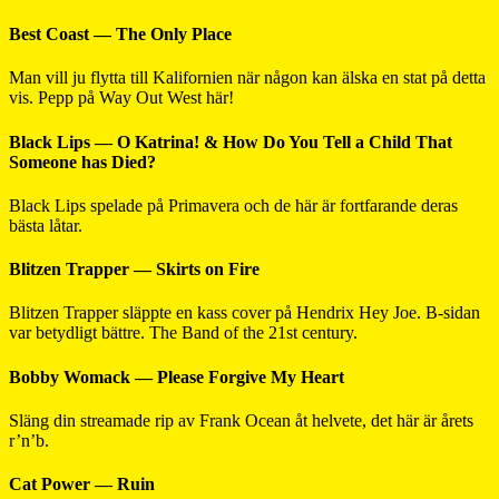
Best Coast — The Only Place
Man vill ju flytta till Kalifornien när någon kan älska en stat på detta
vis. Pepp på Way Out West här!
Black Lips — O Katrina! & How Do You Tell a Child That
Someone has Died?
Black Lips spelade på Primavera och de här är fortfarande deras
bästa låtar.
Blitzen Trapper — Skirts on Fire
Blitzen Trapper släppte en kass cover på Hendrix Hey Joe. B-sidan
var betydligt bättre. The Band of the 21st century.
Bobby Womack — Please Forgive My Heart
Släng din streamade rip av Frank Ocean åt helvete, det här är årets
r’n’b.
Cat Power — Ruin