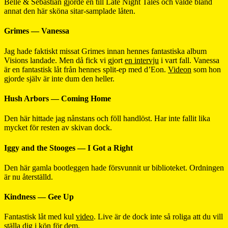
Belle & Sebastian gjorde en till Late Night Tales och valde bland
annat den här sköna sitar-samplade låten.
Grimes — Vanessa
Jag hade faktiskt missat Grimes innan hennes fantastiska album
Visions landade. Men då fick vi gjort
en intervju
i vart fall. Vanessa
är en fantastisk låt från hennes split-ep med d’Eon.
Videon
som hon
gjorde själv är inte dum den heller.
Hush Arbors — Coming Home
Den här hittade jag nånstans och föll handlöst. Har inte fallit lika
mycket för resten av skivan dock.
Iggy and the Stooges — I Got a Right
Den här gamla bootleggen hade försvunnit ur biblioteket. Ordningen
är nu återställd.
Kindness — Gee Up
Fantastisk låt med kul
video
. Live är de dock inte så roliga att du vill
ställa dig i kön för dem.