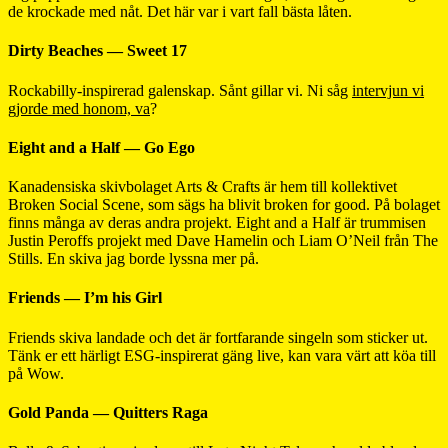
de krockade med nåt. Det här var i vart fall bästa låten.
Dirty Beaches — Sweet 17
Rockabilly-inspirerad galenskap. Sånt gillar vi. Ni såg
intervjun vi
gjorde med honom, va
?
Eight and a Half — Go Ego
Kanadensiska skivbolaget Arts & Crafts är hem till kollektivet
Broken Social Scene, som sägs ha blivit broken for good. På bolaget
finns många av deras andra projekt. Eight and a Half är trummisen
Justin Peroffs projekt med Dave Hamelin och Liam O’Neil från The
Stills. En skiva jag borde lyssna mer på.
Friends — I’m his Girl
Friends skiva landade och det är fortfarande singeln som sticker ut.
Tänk er ett härligt ESG-inspirerat gäng live, kan vara värt att köa till
på Wow.
Gold Panda — Quitters Raga