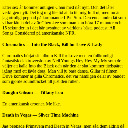
Efter sex år kommer äntligen Chan med nåt nytt. Och det låter
verkligen nytt. Det tog mig lite tid att ta till mig fullt ut, men nu är
jag otroligt peppad på kommande LP:n Sun. Den enda andra låt som
vi har fått ta del av är Cherokee som man kan höra 17 minuter och
15 sekunder in i
det här avsnittet
av världens bästa podcast:
All
Songs Considered
på amerikanske NPR.
Chromatics — Into the Black, Kill for Love & Lady
Chromatics börjat sitt album Kill for Love med en fullkomligt
fantastisk elektroversion av Neil Youngs Hey Hey My My som de
väljer att kalla Into the Black och när den är slut kommer titelspåret
igång med ett jävla drag. Man vill ju bara dansa. Gillar ni filmen
Drive kommer ni gilla Chromatics, det var nämligen delar av bandet
som gjorde soundtracket till just den rullen.
Daughn Gibson — Tiffany Lou
En amerikansk crooner. Me like.
Death in Vegas — Silver Time Machine
Jag peppade Primavera med Death in Vegas, men såg dem aldrig då