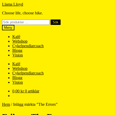
Hoppa
Hoppa
Llama Lloyd
till
till
Choose life, choose bike.
navigering
innehåll
Sök
Sök
efter:
Meny
Kafé
Webshop
Cykelpendlarcoach
Blogg
Vision
Kafé
Webshop
Cykelpendlarcoach
Blogg
Vision
0,00
kr
0 artiklar
Hem
/
Inlägg märkta ”The Errors”