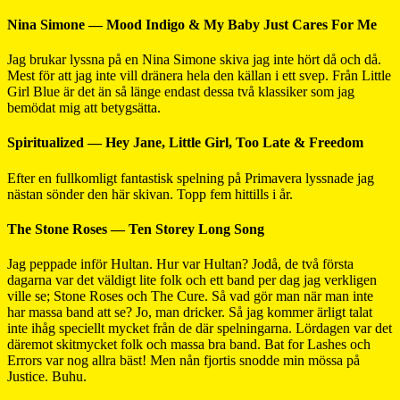
Nina Simone — Mood Indigo & My Baby Just Cares For Me
Jag brukar lyssna på en Nina Simone skiva jag inte hört då och då.
Mest för att jag inte vill dränera hela den källan i ett svep. Från Little
Girl Blue är det än så länge endast dessa två klassiker som jag
bemödat mig att betygsätta.
Spiritualized — Hey Jane, Little Girl, Too Late & Freedom
Efter en fullkomligt fantastisk spelning på Primavera lyssnade jag
nästan sönder den här skivan. Topp fem hittills i år.
The Stone Roses — Ten Storey Long Song
Jag peppade inför Hultan. Hur var Hultan? Jodå, de två första
dagarna var det väldigt lite folk och ett band per dag jag verkligen
ville se; Stone Roses och The Cure. Så vad gör man när man inte
har massa band att se? Jo, man dricker. Så jag kommer ärligt talat
inte ihåg speciellt mycket från de där spelningarna. Lördagen var det
däremot skitmycket folk och massa bra band. Bat for Lashes och
Errors var nog allra bäst! Men nån fjortis snodde min mössa på
Justice. Buhu.