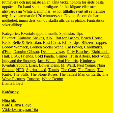
Primavera och jag måste än en gång tacka honom för årets bästa
upptäckt. Ett band som har roligare, är skickligare eller mer
älskvärda än White Denim har jag för tillfället svårt att se framför
mig. Live jammar de i 20 minuters-set. Divine. Se om du har
möjlighet, innan dess kan du skaffa alla deras plattor. Fantastiska
saker allihop!
Kategorier:
Kvartalsrapport
,
musik
,
Spellistor
,
Tips
Etiketter:
Alabama Shakes
,
Alt-J
,
Bat for Lashes
,
Beach House
,
Beck
,
Belle & Sebastian
,
Best Coast
,
Black Lips
,
Blitzen Trapper
,
Bobby Womack
,
Broken Social Scene
,
Cat Power
,
Chromatics
,
d'Eon
,
Daughn Gibson
,
Death in vegas
,
Dirty Beaches
,
Eight and a
Half
,
ESG
,
Friends
,
Gold Panda
,
Grimes
,
Hush Arbors
,
Idiot Wind
,
Iggy and the Stooges
,
Jack White
,
Jimi Hendrix
,
Kindness
,
Kvartalsrapport
,
Liars
,
Lower Dens
,
M. Ward
,
Neil Young
,
Nina
Simone
,
NPR
,
Spiritualized
,
Tennis
,
The Cure
,
The Errors
,
The
Knife
,
The Stills
,
The Stone Roses
,
The Tallest Man on Earth
,
The
Wave Pictures
,
Tortoise
,
White Denim
Llama Lloyd
Kafémeny.
Hitta hit:
Kafé Llama Lloyd
Väderkvarnsgatan 16a