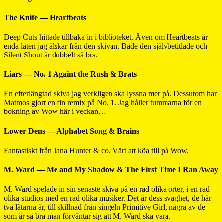
The Knife — Heartbeats
Deep Cuts hittade tillbaka in i biblioteket. Även om Heartbeats är
enda låten jag älskar från den skivan. Både den självbetitlade och
Silent Shout är dubbelt så bra.
Liars — No. 1 Againt the Rush & Brats
En efterlängtad skiva jag verkligen ska lyssna mer på. Dessutom har
Matmos gjort
en fin remix
på No. 1. Jag håller tummarna för en
bokning av Wow här i veckan…
Lower Dens — Alphabet Song & Brains
Fantastiskt från Jana Hunter & co. Värt att köa till på Wow.
M. Ward — Me and My Shadow & The First Time I Ran Away
M. Ward spelade in sin senaste skiva på en rad olika orter, i en rad
olika studios med en rad olika musiker. Det är dess svaghet, de här
två låtarna är, till skillnad från singeln Primitive Girl, några av de
som är så bra man förväntar sig att M. Ward ska vara.