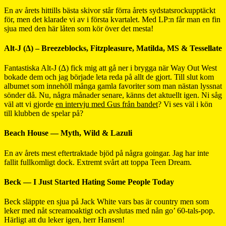
En av årets hittills bästa skivor står förra årets sydstatsrockupptäckt
för, men det klarade vi av i första kvartalet. Med LP:n får man en fin
sjua med den här låten som kör över det mesta!
Alt-J (∆) – Breezeblocks, Fitzpleasure, Matilda, MS & Tessellate
Fantastiska Alt-J (∆) fick mig att gå ner i brygga när Way Out West
bokade dem och jag började leta reda på allt de gjort. Till slut kom
albumet som innehöll många gamla favoriter som man nästan lyssnat
sönder då. Nu, några månader senare, känns det aktuellt igen. Ni såg
väl att vi gjorde
en intervju med Gus från bandet
? Vi ses väl i kön
till klubben de spelar på?
Beach House — Myth, Wild & Lazuli
En av årets mest eftertraktade bjöd på några goingar. Jag har inte
fallit fullkomligt dock. Extremt svårt att toppa Teen Dream.
Beck — I Just Started Hating Some People Today
Beck släppte en sjua på Jack White vars bas är country men som
leker med nåt screamoaktigt och avslutas med nån go’ 60-tals-pop.
Härligt att du leker igen, herr Hansen!