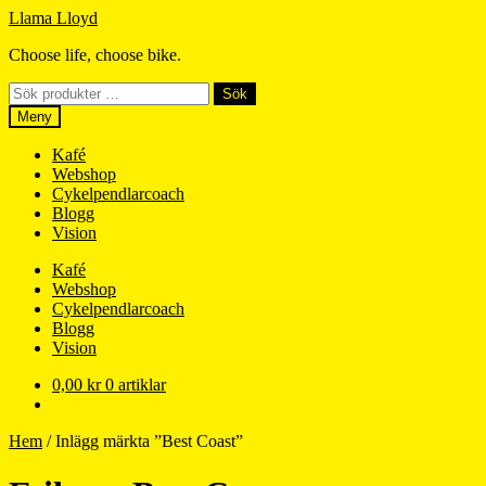
Hoppa
Hoppa
Llama Lloyd
till
till
Choose life, choose bike.
navigering
innehåll
Sök
Sök
efter:
Meny
Kafé
Webshop
Cykelpendlarcoach
Blogg
Vision
Kafé
Webshop
Cykelpendlarcoach
Blogg
Vision
0,00
kr
0 artiklar
Hem
/
Inlägg märkta ”Best Coast”