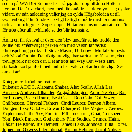
sedan på WWDIS Summerfest, så jag drar upp till Julia Holter i
kyrkan. Det är vackert, men med lite onödigt stark volym. Jag cyklar
vidare, av nån anledning väljer jag att cykla Högsboleden ut till
Gothenburg Film Studios. Jävligt häftigt område med trä inomhus
och lasrar och grejer. Super duper. Hittar en dansant kamrat, men är
för trött efter allt cyklande så det blir hemgång.
Ännu en fin festival är över, den blev ungefär så jag trodde den
skulle bli: småtrevligt i parken och med varsin fantastisk
klubbspelning per kväll: Steve Mason, Unknown Mortal Orchestra
och Mikal Cronin. Det riktigt trevliga har varit att träffa så mycket
trevligt folk här och där. Det är trots allt Way Out Wests allra
starkaste kort jämfört med andra festivaler: det är hemtrevligt. Ses
om ett år!
Kategorier:
Krönikor
,
mat
,
musik
Etiketter:
AC/DC
,
Alabama Shakes
,
Alex Scally
,
Allah-Las
,
Amason
,
Andreas Tilliander
,
Änggårdsbergen
,
Autre Ne Veut
,
Bat
for Lashes
,
Beach House
,
Best Coast
,
Bon Coin
,
Cat Power
,
Chilibussen
,
Chrystal Fighters
,
Cindi Lauper
,
Damon Albarn
,
Dungen
,
Easy October
,
Edward Sharpe & The Magnetic Zeroes
,
Explosions in the Sky
,
Four tet
,
Frihamnspiren
,
Goat
,
Godspeed
You! Black Emperor
,
Gothenburg Film Studios
,
Grimes
,
Haim
,
Håkan Hellström
,
Iris Dement
,
James Blake
,
Johnossi
,
Julia Holter
,
Jupier and Okwess International
,
Kieran Hebden
,
Local Natives
,