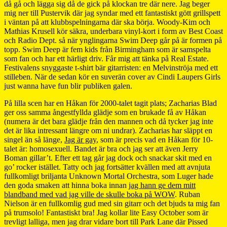
då gå och lägga sig då de gick på klockan tre där nere. Jag beger
mig ner till Pustervik där jag syndar med ett fantastiskt gött grillspett
i väntan på att klubbspelningarna där ska börja. Woody-Kim och
Mathias Krusell kör säkra, underbara vinyl-kort i form av Best Coast
och Radio Dept. så när ynglingarna Swim Deep går på är formen på
topp. Swim Deep är fem kids från Birmingham som är samspelta
som fan och har ett härligt driv. Får mig att tänka på Real Estate.
Festivalens snyggaste t-shirt bär gitarristen: en Melvinströja med ett
stilleben. När de sedan kör en suverän cover av Cindi Laupers Girls
just wanna have fun blir publiken galen.
På lilla scen har en Håkan för 2000-talet tagit plats; Zacharias Blad
ger oss samma ångestfyllda glädje som en brukade få av Håkan
(numera är det bara glädje från den mannen och då tycker jag inte
det är lika intressant längre om ni undrar). Zacharias har släppt en
singel än så länge,
Jag är gay
, som är precis vad en Håkan för 10-
talet är: homosexuell. Bandet är bra och jag ser att även Jerry
Boman gillar’t. Efter ett tag går jag dock och snackar skit med en
go’ rocker istället. Tatty och jag fortsätter kvällen med att avnjuta
fullkomligt briljanta Unknown Mortal Orchestra, som Luger hade
den goda smaken att hinna boka innan
jag hann ge dem mitt
blandband med vad jag ville de skulle boka på WOW
. Ruban
Nielson är en fullkomlig gud med sin gitarr och det bjuds ta mig fan
på trumsolo! Fantastiskt bra! Jag kollar lite Easy October som är
trevligt lalliga, men jag drar vidare bort till Park Lane där Pissed