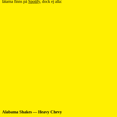
låtarna finns på
Spotify
, dock ej alla:
Alabama Shakes — Heavy Chevy