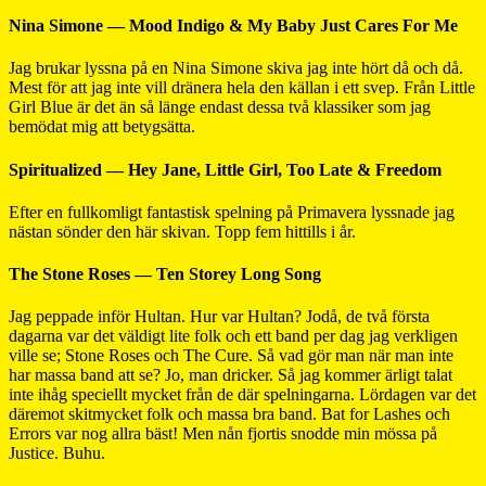
Nina Simone — Mood Indigo & My Baby Just Cares For Me
Jag brukar lyssna på en Nina Simone skiva jag inte hört då och då.
Mest för att jag inte vill dränera hela den källan i ett svep. Från Little
Girl Blue är det än så länge endast dessa två klassiker som jag
bemödat mig att betygsätta.
Spiritualized — Hey Jane, Little Girl, Too Late & Freedom
Efter en fullkomligt fantastisk spelning på Primavera lyssnade jag
nästan sönder den här skivan. Topp fem hittills i år.
The Stone Roses — Ten Storey Long Song
Jag peppade inför Hultan. Hur var Hultan? Jodå, de två första
dagarna var det väldigt lite folk och ett band per dag jag verkligen
ville se; Stone Roses och The Cure. Så vad gör man när man inte
har massa band att se? Jo, man dricker. Så jag kommer ärligt talat
inte ihåg speciellt mycket från de där spelningarna. Lördagen var det
däremot skitmycket folk och massa bra band. Bat for Lashes och
Errors var nog allra bäst! Men nån fjortis snodde min mössa på
Justice. Buhu.