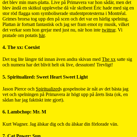
det blev min mars-platta. Live på Primavera var hon sådär, men det
blev ändå en skitkul upplevelse då vår skribent Éric hade med sig en
stor röd flagga som symboliserade studentprotesterna i Montréal.
Grimes brorsa tog upp den på scen och det var en härlig spelning.
Plattan är fortsatt fantastisk och jag ser fram emot ny musik, vilket
det verkar som hon grejar med just nu, när hon inte
twittrar
. Vi
pratade om potatis
här
.
4. The xx: Coexist
Det tog lite längre tid innan även andra skivan med
The xx
satte sig
och numera har det blivit helt ok live, dessutom! Trevligt!
5. Spiritualized: Sweet Heart Sweet Light
Jason Pierce och
Spiritualized
s gospelnoise är nåt av det bästa jag
vet och spelningen på Primavera är högt upp på årets lista (ok, en
sådan har jag faktiskt inte gjort).
6. Lambchop: Mr. M
Kurt Wagner. Jag älskar dig och du älskar din förlorade vän.
7. Cat Power: Sun