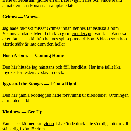
Belle & Sebastian gjorde en till Late Night Tales och valde bland
annat den här sköna sitar-samplade låten.
Grimes — Vanessa
Jag hade faktiskt missat Grimes innan hennes fantastiska album
Visions landade. Men då fick vi gjort
en intervju
i vart fall. Vanessa
är en fantastisk låt från hennes split-ep med d’Eon.
Videon
som hon
gjorde själv är inte dum den heller.
Hush Arbors — Coming Home
Den här hittade jag nånstans och föll handlöst. Har inte fallit lika
mycket för resten av skivan dock.
Iggy and the Stooges — I Got a Right
Den här gamla bootleggen hade försvunnit ur biblioteket. Ordningen
är nu återställd.
Kindness — Gee Up
Fantastisk låt med kul
video
. Live är de dock inte så roliga att du vill
ställa dig i kön för dem.