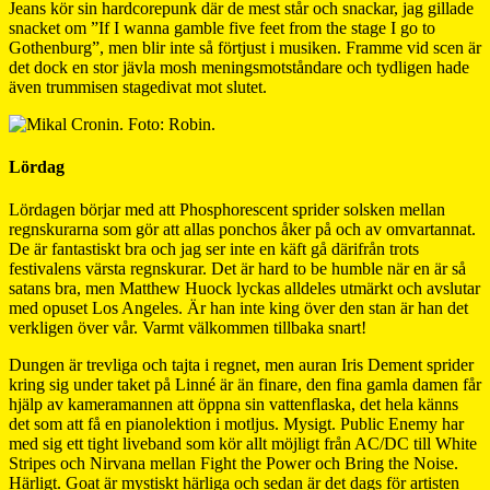
Jeans kör sin hardcorepunk där de mest står och snackar, jag gillade
snacket om ”If I wanna gamble five feet from the stage I go to
Gothenburg”, men blir inte så förtjust i musiken. Framme vid scen är
det dock en stor jävla mosh meningsmotståndare och tydligen hade
även trummisen stagedivat mot slutet.
Lördag
Lördagen börjar med att Phosphorescent sprider solsken mellan
regnskurarna som gör att allas ponchos åker på och av omvartannat.
De är fantastiskt bra och jag ser inte en käft gå därifrån trots
festivalens värsta regnskurar. Det är hard to be humble när en är så
satans bra, men Matthew Huock lyckas alldeles utmärkt och avslutar
med opuset Los Angeles. Är han inte king över den stan är han det
verkligen över vår. Varmt välkommen tillbaka snart!
Dungen är trevliga och tajta i regnet, men auran Iris Dement sprider
kring sig under taket på Linné är än finare, den fina gamla damen får
hjälp av kameramannen att öppna sin vattenflaska, det hela känns
det som att få en pianolektion i motljus. Mysigt. Public Enemy har
med sig ett tight liveband som kör allt möjligt från AC/DC till White
Stripes och Nirvana mellan Fight the Power och Bring the Noise.
Härligt. Goat är mystiskt härliga och sedan är det dags för artisten