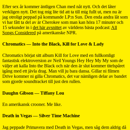
Efter sex år kommer äntligen Chan med nåt nytt. Och det låter
verkligen nytt. Det tog mig lite tid att ta till mig fullt ut, men nu är
jag otroligt peppad på kommande LP:n Sun. Den enda andra låt som
vi har fått ta del av är Cherokee som man kan höra 17 minuter och
15 sekunder in i
det här avsnittet
av världens bästa podcast:
All
Songs Considered
på amerikanske NPR.
Chromatics — Into the Black, Kill for Love & Lady
Chromatics börjat sitt album Kill for Love med en fullkomligt
fantastisk elektroversion av Neil Youngs Hey Hey My My som de
väljer att kalla Into the Black och när den är slut kommer titelspåret
igång med ett jävla drag. Man vill ju bara dansa. Gillar ni filmen
Drive kommer ni gilla Chromatics, det var nämligen delar av bandet
som gjorde soundtracket till just den rullen.
Daughn Gibson — Tiffany Lou
En amerikansk crooner. Me like.
Death in Vegas — Silver Time Machine
Jag peppade Primavera med Death in Vegas, men såg dem aldrig då