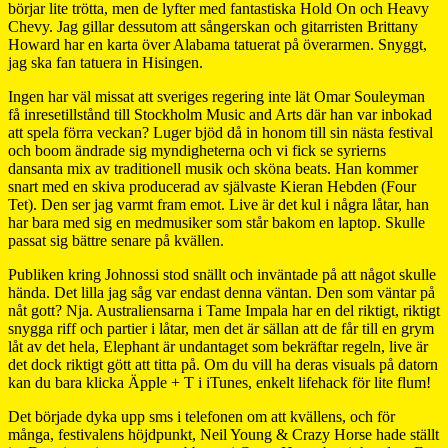
börjar lite trötta, men de lyfter med fantastiska Hold On och Heavy
Chevy. Jag gillar dessutom att sångerskan och gitarristen Brittany
Howard har en karta över Alabama tatuerat på överarmen. Snyggt,
jag ska fan tatuera in Hisingen.
Ingen har väl missat att sveriges regering inte lät Omar Souleyman
få inresetillstånd till Stockholm Music and Arts där han var inbokad
att spela förra veckan? Luger bjöd då in honom till sin nästa festival
och boom ändrade sig myndigheterna och vi fick se syrierns
dansanta mix av traditionell musik och sköna beats. Han kommer
snart med en skiva producerad av självaste Kieran Hebden (Four
Tet). Den ser jag varmt fram emot. Live är det kul i några låtar, han
har bara med sig en medmusiker som står bakom en laptop. Skulle
passat sig bättre senare på kvällen.
Publiken kring Johnossi stod snällt och inväntade på att något skulle
hända. Det lilla jag såg var endast denna väntan. Den som väntar på
nåt gott? Nja. Australiensarna i Tame Impala har en del riktigt, riktigt
snygga riff och partier i låtar, men det är sällan att de får till en grym
låt av det hela, Elephant är undantaget som bekräftar regeln, live är
det dock riktigt gött att titta på. Om du vill ha deras visuals på datorn
kan du bara klicka Äpple + T i iTunes, enkelt lifehack för lite flum!
Det började dyka upp sms i telefonen om att kvällens, och för
många, festivalens höjdpunkt, Neil Young & Crazy Horse hade ställt