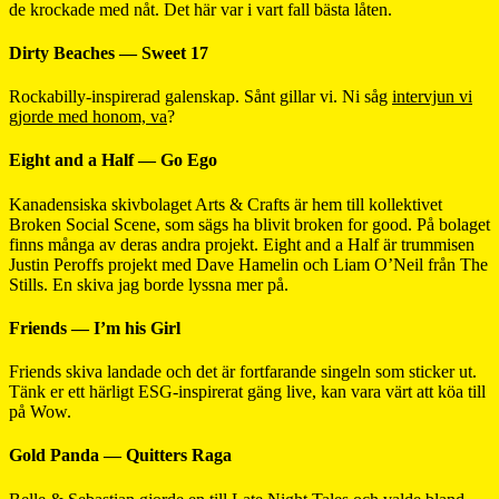
de krockade med nåt. Det här var i vart fall bästa låten.
Dirty Beaches — Sweet 17
Rockabilly-inspirerad galenskap. Sånt gillar vi. Ni såg
intervjun vi
gjorde med honom, va
?
Eight and a Half — Go Ego
Kanadensiska skivbolaget Arts & Crafts är hem till kollektivet
Broken Social Scene, som sägs ha blivit broken for good. På bolaget
finns många av deras andra projekt. Eight and a Half är trummisen
Justin Peroffs projekt med Dave Hamelin och Liam O’Neil från The
Stills. En skiva jag borde lyssna mer på.
Friends — I’m his Girl
Friends skiva landade och det är fortfarande singeln som sticker ut.
Tänk er ett härligt ESG-inspirerat gäng live, kan vara värt att köa till
på Wow.
Gold Panda — Quitters Raga