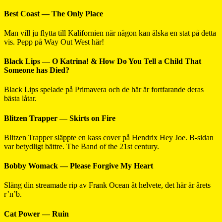
Best Coast — The Only Place
Man vill ju flytta till Kalifornien när någon kan älska en stat på detta
vis. Pepp på Way Out West här!
Black Lips — O Katrina! & How Do You Tell a Child That
Someone has Died?
Black Lips spelade på Primavera och de här är fortfarande deras
bästa låtar.
Blitzen Trapper — Skirts on Fire
Blitzen Trapper släppte en kass cover på Hendrix Hey Joe. B-sidan
var betydligt bättre. The Band of the 21st century.
Bobby Womack — Please Forgive My Heart
Släng din streamade rip av Frank Ocean åt helvete, det här är årets
r’n’b.
Cat Power — Ruin