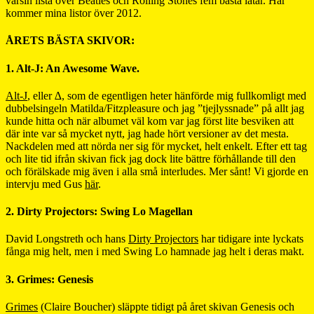
varsin lista över Beatles och Rolling Stones fem bästa låtar. Här
kommer mina listor över 2012.
ÅRETS BÄSTA SKIVOR:
1. Alt-J: An Awesome Wave.
Alt-J
, eller ∆, som de egentligen heter hänförde mig fullkomligt med
dubbelsingeln Matilda/Fitzpleasure och jag ”tjejlyssnade” på allt jag
kunde hitta och när albumet väl kom var jag först lite besviken att
där inte var så mycket nytt, jag hade hört versioner av det mesta.
Nackdelen med att nörda ner sig för mycket, helt enkelt. Efter ett tag
och lite tid ifrån skivan fick jag dock lite bättre förhållande till den
och förälskade mig även i alla små interludes. Mer sånt! Vi gjorde en
intervju med Gus
här
.
2. Dirty Projectors: Swing Lo Magellan
David Longstreth och hans
Dirty Projectors
har tidigare inte lyckats
fånga mig helt, men i med Swing Lo hamnade jag helt i deras makt.
3. Grimes: Genesis
Grimes
(Claire Boucher) släppte tidigt på året skivan Genesis och