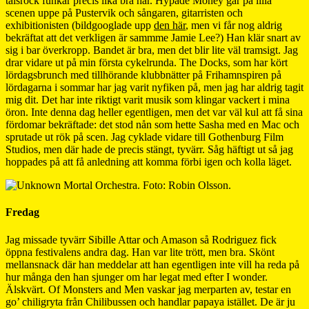
talsrock funkar precis lika bra här. Hypade Money går på lilla
scenen uppe på Pustervik och sångaren, gitarristen och
exhibitionisten (bildgooglade upp
den här
, men vi får nog aldrig
bekräftat att det verkligen är sammme Jamie Lee?) Han klär snart av
sig i bar överkropp. Bandet är bra, men det blir lite väl tramsigt. Jag
drar vidare ut på min första cykelrunda. The Docks, som har kört
lördagsbrunch med tillhörande klubbnätter på Frihamnspiren på
lördagarna i sommar har jag varit nyfiken på, men jag har aldrig tagit
mig dit. Det har inte riktigt varit musik som klingar vackert i mina
öron. Inte denna dag heller egentligen, men det var väl kul att få sina
fördomar bekräftade: det stod nån som hette Sasha med en Mac och
sprutade ut rök på scen. Jag cyklade vidare till Gothenburg Film
Studios, men där hade de precis stängt, tyvärr. Såg häftigt ut så jag
hoppades på att få anledning att komma förbi igen och kolla läget.
Fredag
Jag missade tyvärr Sibille Attar och Amason så Rodriguez fick
öppna festivalens andra dag. Han var lite trött, men bra. Skönt
mellansnack där han meddelar att han egentligen inte vill ha reda på
hur många den han sjunger om har legat med efter I wonder.
Älskvärt. Of Monsters and Men vaskar jag merparten av, testar en
go’ chiligryta från Chilibussen och handlar papaya istället. De är ju