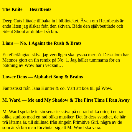
The Knife — Heartbeats
Deep Cuts hittade tillbaka in i biblioteket. Även om Heartbeats är
enda låten jag älskar från den skivan. Både den självbetitlade och
Silent Shout är dubbelt så bra.
Liars — No. 1 Againt the Rush & Brats
En efterlängtad skiva jag verkligen ska lyssna mer på. Dessutom har
Matmos gjort
en fin remix
på No. 1. Jag håller tummarna för en
bokning av Wow här i veckan…
Lower Dens — Alphabet Song & Brains
Fantastiskt från Jana Hunter & co. Värt att köa till på Wow.
M. Ward — Me and My Shadow & The First Time I Ran Away
M. Ward spelade in sin senaste skiva på en rad olika orter, i en rad
olika studios med en rad olika musiker. Det är dess svaghet, de här
två låtarna är, till skillnad från singeln Primitive Girl, några av de
som är så bra man förväntar sig att M. Ward ska vara.