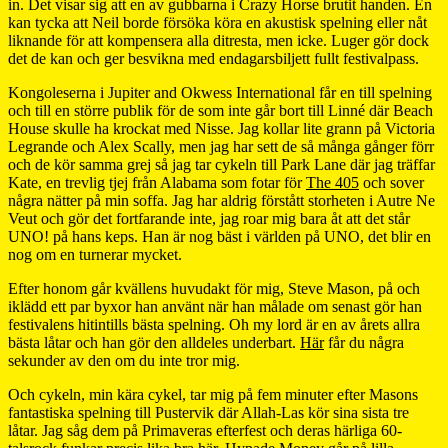
in. Det visar sig att en av gubbarna i Crazy Horse brutit handen. En
kan tycka att Neil borde försöka köra en akustisk spelning eller nåt
liknande för att kompensera alla ditresta, men icke. Luger gör dock
det de kan och ger besvikna med endagarsbiljett fullt festivalpass.
Kongoleserna i Jupiter and Okwess International får en till spelning
och till en större publik för de som inte går bort till Linné där Beach
House skulle ha krockat med Nisse. Jag kollar lite grann på Victoria
Legrande och Alex Scally, men jag har sett de så många gånger förr
och de kör samma grej så jag tar cykeln till Park Lane där jag träffar
Kate, en trevlig tjej från Alabama som fotar för
The 405
och sover
några nätter på min soffa. Jag har aldrig förstått storheten i Autre Ne
Veut och gör det fortfarande inte, jag roar mig bara åt att det står
UNO! på hans keps. Han är nog bäst i världen på UNO, det blir en
nog om en turnerar mycket.
Efter honom går kvällens huvudakt för mig, Steve Mason, på och
iklädd ett par byxor han använt när han målade om senast gör han
festivalens hitintills bästa spelning. Oh my lord är en av årets allra
bästa låtar och han gör den alldeles underbart.
Här
får du några
sekunder av den om du inte tror mig.
Och cykeln, min kära cykel, tar mig på fem minuter efter Masons
fantastiska spelning till Pustervik där Allah-Las kör sina sista tre
låtar. Jag såg dem på Primaveras efterfest och deras härliga 60-