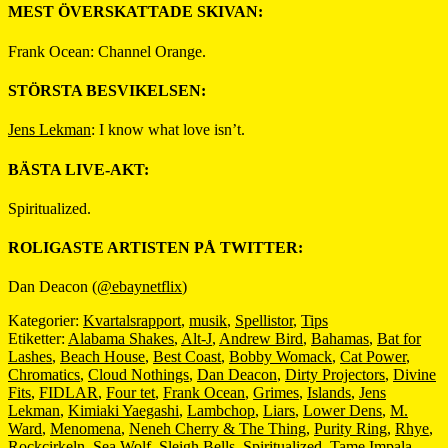
MEST ÖVERSKATTADE SKIVAN:
Frank Ocean: Channel Orange.
STÖRSTA BESVIKELSEN:
Jens Lekman
: I know what love isn’t.
BÄSTA LIVE-AKT:
Spiritualized.
ROLIGASTE ARTISTEN PÅ TWITTER:
Dan Deacon (
@ebaynetflix
)
Kategorier:
Kvartalsrapport
,
musik
,
Spellistor
,
Tips
Etiketter:
Alabama Shakes
,
Alt-J
,
Andrew Bird
,
Bahamas
,
Bat for
Lashes
,
Beach House
,
Best Coast
,
Bobby Womack
,
Cat Power
,
Chromatics
,
Cloud Nothings
,
Dan Deacon
,
Dirty Projectors
,
Divine
Fits
,
FIDLAR
,
Four tet
,
Frank Ocean
,
Grimes
,
Islands
,
Jens
Lekman
,
Kimiaki Yaegashi
,
Lambchop
,
Liars
,
Lower Dens
,
M.
Ward
,
Menomena
,
Neneh Cherry & The Thing
,
Purity Ring
,
Rhye
,
Rockcirkeln
,
Sea Wolf
,
Sleigh Bells
,
Spiritualized
,
Tame Impala
,