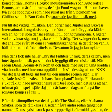
koncept från
Thoms i Högsbo industriområde
?) och Auto kaffe i
Brunnsparken är foodtrucks, de är ju Food wagons! Hur som haver,
två av de foodtrucks som hade rullat ner från Stockholm var
Chilibussen och Bon Coin. De
snackade jag lite musik med
.
Nu till det viktiga: musiken. Den börjar med Jupiter and Okwess
International, kongolesiska rytmer från en man i färgglada kläder
och en go’ tjej som dansar sensuellt till bongotrummorna. Ungefär
vad en väntar sig, om jag ska vara helt ärlig. Det svänger dock, men
det är alltför svårt att dansa i vandringskängorna så det får bli vanlig
hålla-takten-med-foten-rörelsen. Dessutom är jag ju fan nykter.
Nån dans fick inte heller Chrystal Fighters ur mig, deras catchy, men
intetsägande musik passade dock hyggligt till en solskensöl. När
sedan Daniel Adams-Ray kom ut och hade med sig ett gäng klädda i
vita hoodies med huvorna uppfällda och således såg ut som KKK
var det läge att bege sig bort till den mindre scenen igen. Där
spelade José González och hans ”kompband” Junip. Fortfarande
sjukt tråkigt, hade mycket hellre sett José solo, men det sägs att han
tröttnat på att spela själv. Jaja, det är kanske dags att fila på lite
roligare komp i så fall…
Efter det sömnpillret var det dags för The Shakes, eller Alabama
Shakes, som de fått kalla sig sedan några andra redan tjingat det
namnet. Deras sydstatsrock passar ypperligt i eftermiddagssolen, de