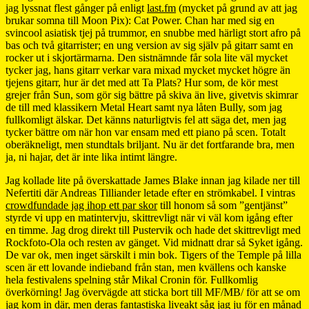
jag lyssnat flest gånger på enligt
last.fm
(mycket på grund av att jag
brukar somna till Moon Pix): Cat Power. Chan har med sig en
svincool asiatisk tjej på trummor, en snubbe med härligt stort afro på
bas och två gitarrister; en ung version av sig själv på gitarr samt en
rocker ut i skjortärmarna. Den sistnämnde får sola lite väl mycket
tycker jag, hans gitarr verkar vara mixad mycket mycket högre än
tjejens gitarr, hur är det med att Ta Plats? Hur som, de kör mest
grejer från Sun, som gör sig bättre på skiva än live, givetvis skimrar
de till med klassikern Metal Heart samt nya låten Bully, som jag
fullkomligt älskar. Det känns naturligtvis fel att säga det, men jag
tycker bättre om när hon var ensam med ett piano på scen. Totalt
oberäkneligt, men stundtals briljant. Nu är det fortfarande bra, men
ja, ni hajar, det är inte lika intimt längre.
Jag kollade lite på överskattade James Blake innan jag kilade ner till
Nefertiti där Andreas Tilliander letade efter en strömkabel. I vintras
crowdfundade jag ihop ett par skor
till honom så som ”gentjänst”
styrde vi upp en matintervju, skittrevligt när vi väl kom igång efter
en timme. Jag drog direkt till Pustervik och hade det skittrevligt med
Rockfoto-Ola och resten av gänget. Vid midnatt drar så Syket igång.
De var ok, men inget särskilt i min bok. Tigers of the Temple på lilla
scen är ett lovande indieband från stan, men kvällens och kanske
hela festivalens spelning står Mikal Cronin för. Fullkomlig
överkörning! Jag övervägde att sticka bort till MF/MB/ för att se om
jag kom in där, men deras fantastiska liveakt såg jag ju för en månad