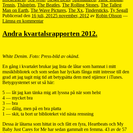
Tennis
,
Thåström
,
The Beatles
,
The Rolling Stones
,
The Tallest
Man on Earth
,
The Wave Pictures
,
The Xx
,
Tindersticks
,
Ty Segall
Publicerad den
16 juli, 2012
5 november, 2012
av
Robin Olsson
—
Lämna en kommentar
Andra kvartalsrapporten 2012.
White Denim. Foto: Press-bild av okänd.
En gång i kvartalet brukar jag lista de låtar som hamnat i mitt
musikbibliotek och som sedan har lyckats fånga mitt intresse till den
grad att jag tagit mig tid att betygsätta dem med stjärnor i iTunes.
Betygsystemet ser ut så här:
5 — låt jag kan tänka mig att lyssna på när som helst
4 — mycket bra
3 — bra
2 — dålig, men på en bra platta
1 — skit, ta bort ur biblioteket vid nästa rensning
Dessa är låtarna som hittat in och fått en fyra, Heartbeats och My
Baby Just Cares for Me har sedan gammalt en femma. 43 av de 57