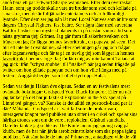
ändå bara ett par Edward Sharpe-wannabes. Efter dem överraskar
Haim, som jag trodde skulle vara tre brudar som stod och kollade på
sina skor, men de är fulfjättrade entertainers och är fullkomligt
lysande. Efter dem ser jag nån låt med Local Natives som är lite som
dagens Chrystal Fighters, fast bättre. Ser några låtar med suveräna
Bat for Lashes som mystiskt planerats in på nästan samma tid som
nästa grymma tjej; Grimes. Jag går fram till säkerhetsvakten och
frågar om jag får lägga hennes favoritfrukt, en papaya, på scen. Det
blir ett inte helt oväntat nej, så efter spelningen går jag och frågar
efter logeansvarige och får tag i en trevlig tjej som lägger in
hennes
favoritfrukt
i hennes loge. Jag får lära mig av min kamrat Tatiana att
jag gick ifrån ”schyst snubbe” till ”stalker” när jag sedan frågade på
twitter om hon gillade papayan och om hon ville hänga med på
festen i Änggårdsbergen som Loftet styrt upp. Haha.
Sedan var det ju Håkan dvs ölpaus. Sedan en av festivalens mest
oväntade bokningar: Godspeed You! Black Emperor. Eller nu när
jag tänker på det har ju faktiskt Explosions in the Sky spelat på
Linné två gånger, va? Kanske är det alltid ett postrock-band per år
där? Måhända. Godspeed är i vart fall som de brukar vara,
interagerar knappt med publiken utan sitter i en cirkel och spelar sina
härliga drones som om de vore i replokalen. Gåshud stundtals.
Därefter tänkte jag se lite av The Knife innan jag sprang iväg på
klubb, men de har nån jävla aerobicsinstruktör som ska peppa igång
publiken. Nåt sånt hade de inte på Primavera, antagligen ville de väl