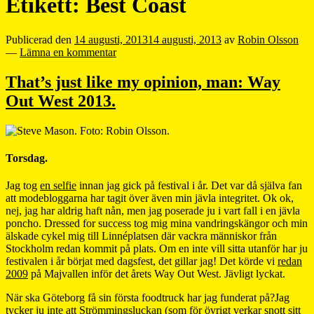
Etikett:
Best Coast
Publicerad den
14 augusti, 2013
14 augusti, 2013
av
Robin Olsson
—
Lämna en kommentar
That’s just like my opinion, man: Way
Out West 2013.
Torsdag.
Jag tog
en selfie
innan jag gick på festival i år. Det var då själva fan
att modebloggarna har tagit över även min jävla integritet. Ok ok,
nej, jag har aldrig haft nån, men jag poserade ju i vart fall i en jävla
poncho. Dressed for success tog mig mina vandringskängor och min
älskade cykel mig till Linnéplatsen där vackra människor från
Stockholm redan kommit på plats. Om en inte vill sitta utanför har ju
festivalen i år börjat med dagsfest, det gillar jag! Det körde vi
redan
2009
på Majvallen inför det årets Way Out West. Jävligt lyckat.
När ska Göteborg få sin första foodtruck har jag funderat på?Jag
tycker ju inte att Strömmingsluckan (som för övrigt verkar snott sitt