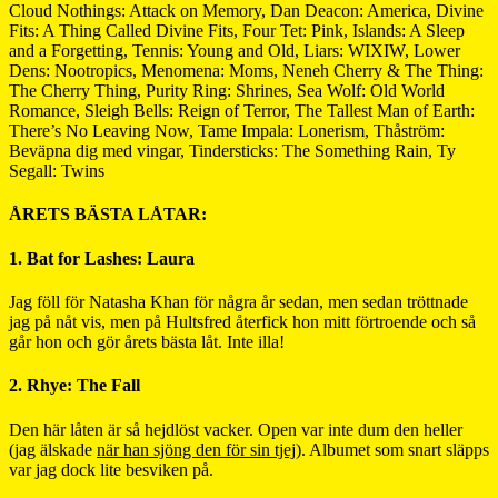
Cloud Nothings: Attack on Memory, Dan Deacon: America, Divine
Fits: A Thing Called Divine Fits, Four Tet: Pink, Islands: A Sleep
and a Forgetting, Tennis: Young and Old, Liars: WIXIW, Lower
Dens: Nootropics, Menomena: Moms, Neneh Cherry & The Thing:
The Cherry Thing, Purity Ring: Shrines, Sea Wolf: Old World
Romance, Sleigh Bells: Reign of Terror, The Tallest Man of Earth:
There’s No Leaving Now, Tame Impala: Lonerism, Thåström:
Beväpna dig med vingar, Tindersticks: The Something Rain, Ty
Segall: Twins
ÅRETS BÄSTA LÅTAR:
1. Bat for Lashes: Laura
Jag föll för Natasha Khan för några år sedan, men sedan tröttnade
jag på nåt vis, men på Hultsfred återfick hon mitt förtroende och så
går hon och gör årets bästa låt. Inte illa!
2. Rhye: The Fall
Den här låten är så hejdlöst vacker. Open var inte dum den heller
(jag älskade
när han sjöng den för sin tjej
). Albumet som snart släpps
var jag dock lite besviken på.