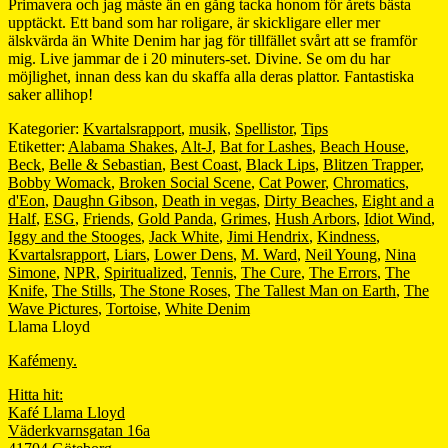
Primavera och jag måste än en gång tacka honom för årets bästa
upptäckt. Ett band som har roligare, är skickligare eller mer
älskvärda än White Denim har jag för tillfället svårt att se framför
mig. Live jammar de i 20 minuters-set. Divine. Se om du har
möjlighet, innan dess kan du skaffa alla deras plattor. Fantastiska
saker allihop!
Kategorier:
Kvartalsrapport
,
musik
,
Spellistor
,
Tips
Etiketter:
Alabama Shakes
,
Alt-J
,
Bat for Lashes
,
Beach House
,
Beck
,
Belle & Sebastian
,
Best Coast
,
Black Lips
,
Blitzen Trapper
,
Bobby Womack
,
Broken Social Scene
,
Cat Power
,
Chromatics
,
d'Eon
,
Daughn Gibson
,
Death in vegas
,
Dirty Beaches
,
Eight and a
Half
,
ESG
,
Friends
,
Gold Panda
,
Grimes
,
Hush Arbors
,
Idiot Wind
,
Iggy and the Stooges
,
Jack White
,
Jimi Hendrix
,
Kindness
,
Kvartalsrapport
,
Liars
,
Lower Dens
,
M. Ward
,
Neil Young
,
Nina
Simone
,
NPR
,
Spiritualized
,
Tennis
,
The Cure
,
The Errors
,
The
Knife
,
The Stills
,
The Stone Roses
,
The Tallest Man on Earth
,
The
Wave Pictures
,
Tortoise
,
White Denim
Llama Lloyd
Kafémeny.
Hitta hit:
Kafé Llama Lloyd
Väderkvarnsgatan 16a