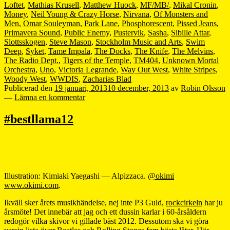
Loftet
,
Mathias Krusell
,
Matthew Huock
,
MF/MB/
,
Mikal Cronin
,
Money
,
Neil Young & Crazy Horse
,
Nirvana
,
Of Monsters and
Men
,
Omar Souleyman
,
Park Lane
,
Phosphorescent
,
Pissed Jeans
,
Primavera Sound
,
Public Enemy
,
Pustervik
,
Sasha
,
Sibille Attar
,
Slottsskogen
,
Steve Mason
,
Stockholm Music and Arts
,
Swim
Deep
,
Syket
,
Tame Impala
,
The Docks
,
The Knife
,
The Melvins
,
The Radio Dept.
,
Tigers of the Temple
,
TM404
,
Unknown Mortal
Orchestra
,
Uno
,
Victoria Legrande
,
Way Out West
,
White Stripes
,
Woody West
,
WWDIS
,
Zacharias Blad
Publicerad den
19 januari, 2013
10 december, 2013
av
Robin Olsson
—
Lämna en kommentar
#bestllama12
Illustration: Kimiaki Yaegashi — Alpizzaca.
@okimi
www.okimi.com
.
Ikväll sker årets musikhändelse, nej inte P3 Guld,
rockcirkeln
har ju
årsmöte! Det innebär att jag och ett dussin karlar i 60-årsåldern
redogör vilka skivor vi gillade bäst 2012. Dessutom ska vi göra