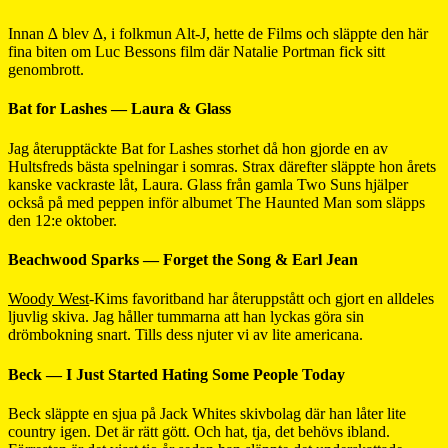
Innan ∆ blev ∆, i folkmun Alt-J, hette de Films och släppte den här
fina biten om Luc Bessons film där Natalie Portman fick sitt
genombrott.
Bat for Lashes — Laura & Glass
Jag återupptäckte Bat for Lashes storhet då hon gjorde en av
Hultsfreds bästa spelningar i somras. Strax därefter släppte hon årets
kanske vackraste låt, Laura. Glass från gamla Two Suns hjälper
också på med peppen inför albumet The Haunted Man som släpps
den 12:e oktober.
Beachwood Sparks — Forget the Song & Earl Jean
Woody West
-Kims favoritband har återuppstått och gjort en alldeles
ljuvlig skiva. Jag håller tummarna att han lyckas göra sin
drömbokning snart. Tills dess njuter vi av lite americana.
Beck — I Just Started Hating Some People Today
Beck släppte en sjua på Jack Whites skivbolag där han låter lite
country igen. Det är rätt gött. Och hat, tja, det behövs ibland.