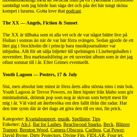
samtidigt som jag hörde han säga det och påa det här tungt sköna
kompet i lurarna. Gotta love that
podcast
.
The XX — Angels, Fiction & Sunset
The XX är tillbaka som ni alla vet och de var något bättre live på
Hultan i somras än när de var här förra svängen. Sedan gjorde de ett
litet gig i Stockholm dit i princip bara musikjournalister var
inbjudna. Allt för att sälja biljetter till spelningen i Lisebergshallen i
november. Bra marknadsföring av ett suveränt album som är det jag
oftast somnat till i år. Efter Grimes eventuellt.
Youth Lagoon — Posters, 17 & July
Sist, men absolut inte minst är förra årets allra största miss i min bok.
Youth Lagoon är Trevor Powers, en liten hipster från Idaho som gör
minimalistisk, drömsk pop som nog är skivan som betytt mest för
mig i år. Väl värd att återbesöka om den fallit ifrån din radar. Har
den inte synts där är det dags att göra den till en stor, fin prick.
Kategorier:
Kvartalsrapport
,
musik
,
Spellistor
,
Tips
Etiketter:
Alt-J
,
Bat for Lashes
,
Beachwood Sparks
,
Beck
,
Blitzen
Trapper
,
Brenton Wood
,
Camera Obscura
,
Caribou
,
Cat Power
,
David Byrne
,
Dirty Projectors
,
Divine Fits
,
FIDLAR
,
Four tet
,