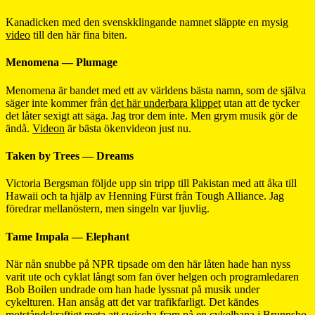
Kanadicken med den svenskklingande namnet släppte en mysig
video
till den här fina biten.
Menomena — Plumage
Menomena är bandet med ett av världens bästa namn, som de själva
säger inte kommer från
det här underbara klippet
utan att de tycker
det låter sexigt att säga. Jag tror dem inte. Men grym musik gör de
ändå.
Videon
är bästa ökenvideon just nu.
Taken by Trees — Dreams
Victoria Bergsman följde upp sin tripp till Pakistan med att åka till
Hawaii och ta hjälp av Henning Fürst från Tough Alliance. Jag
föredrar mellanöstern, men singeln var ljuvlig.
Tame Impala — Elephant
När nån snubbe på NPR tipsade om den här låten hade han nyss
varit ute och cyklat långt som fan över helgen och programledaren
Bob Boilen undrade om han hade lyssnat på musik under
cykelturen. Han ansåg att det var trafikfarligt. Det kändes
motståndskraftigt meta att swischa fram på en cykelbana i Brunnsbo