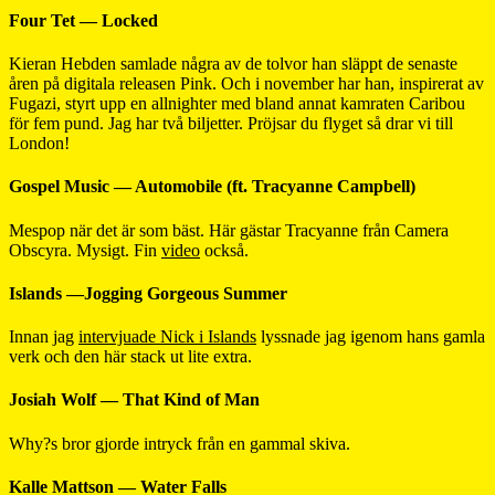
Four Tet — Locked
Kieran Hebden samlade några av de tolvor han släppt de senaste
åren på digitala releasen Pink. Och i november har han, inspirerat av
Fugazi, styrt upp en allnighter med bland annat kamraten Caribou
för fem pund. Jag har två biljetter. Pröjsar du flyget så drar vi till
London!
Gospel Music — Automobile (ft. Tracyanne Campbell)
Mespop när det är som bäst. Här gästar Tracyanne från Camera
Obscyra. Mysigt. Fin
video
också.
Islands —Jogging Gorgeous Summer
Innan jag
intervjuade Nick i Islands
lyssnade jag igenom hans gamla
verk och den här stack ut lite extra.
Josiah Wolf — That Kind of Man
Why?s bror gjorde intryck från en gammal skiva.
Kalle Mattson — Water Falls