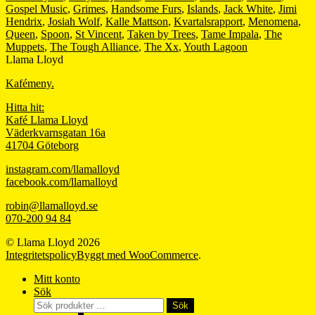
Gospel Music
,
Grimes
,
Handsome Furs
,
Islands
,
Jack White
,
Jimi
Hendrix
,
Josiah Wolf
,
Kalle Mattson
,
Kvartalsrapport
,
Menomena
,
Queen
,
Spoon
,
St Vincent
,
Taken by Trees
,
Tame Impala
,
The
Muppets
,
The Tough Alliance
,
The Xx
,
Youth Lagoon
Llama Lloyd
Kafémeny.
Hitta hit:
Kafé Llama Lloyd
Väderkvarnsgatan 16a
41704 Göteborg
instagram.com/llamalloyd
facebook.com/llamalloyd
robin@llamalloyd.se
070-200 94 84
© Llama Lloyd 2026
Integritetspolicy
Byggt med WooCommerce
.
Mitt konto
Sök
Sök
Sök