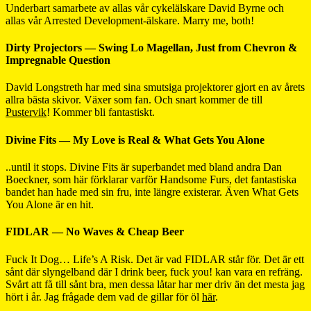
Underbart samarbete av allas vår cykelälskare David Byrne och
allas vår Arrested Development-älskare. Marry me, both!
Dirty Projectors — Swing Lo Magellan, Just from Chevron &
Impregnable Question
David Longstreth har med sina smutsiga projektorer gjort en av årets
allra bästa skivor. Växer som fan. Och snart kommer de till
Pustervik
! Kommer bli fantastiskt.
Divine Fits — My Love is Real & What Gets You Alone
..until it stops. Divine Fits är superbandet med bland andra Dan
Boeckner, som här förklarar varför Handsome Furs, det fantastiska
bandet han hade med sin fru, inte längre existerar. Även What Gets
You Alone är en hit.
FIDLAR — No Waves & Cheap Beer
Fuck It Dog… Life’s A Risk. Det är vad FIDLAR står för. Det är ett
sånt där slyngelband där I drink beer, fuck you! kan vara en refräng.
Svårt att få till sånt bra, men dessa låtar har mer driv än det mesta jag
hört i år. Jag frågade dem vad de gillar för öl
här
.