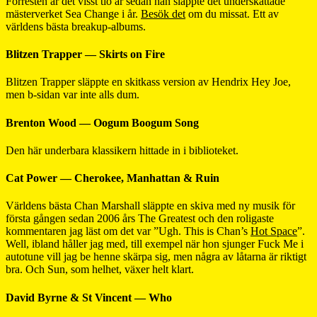
Förresten är det visst tio år sedan han släppte det underskattade
mästerverket Sea Change i år.
Besök det
om du missat. Ett av
världens bästa breakup-albums.
Blitzen Trapper — Skirts on Fire
Blitzen Trapper släppte en skitkass version av Hendrix Hey Joe,
men b-sidan var inte alls dum.
Brenton Wood — Oogum Boogum Song
Den här underbara klassikern hittade in i biblioteket.
Cat Power — Cherokee, Manhattan & Ruin
Världens bästa Chan Marshall släppte en skiva med ny musik för
första gången sedan 2006 års The Greatest och den roligaste
kommentaren jag läst om det var ”Ugh. This is Chan’s
Hot Space
”.
Well, ibland håller jag med, till exempel när hon sjunger Fuck Me i
autotune vill jag be henne skärpa sig, men några av låtarna är riktigt
bra. Och Sun, som helhet, växer helt klart.
David Byrne & St Vincent — Who