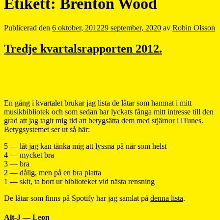
Etikett:
Brenton Wood
Publicerad den
6 oktober, 2012
29 september, 2020
av
Robin Olsson
Tredje kvartalsrapporten 2012.
En gång i kvartalet brukar jag lista de låtar som hamnat i mitt
musikbibliotek och som sedan har lyckats fånga mitt intresse till den
grad att jag tagit mig tid att betygsätta dem med stjärnor i iTunes.
Betygsystemet ser ut så här:
5 — låt jag kan tänka mig att lyssna på när som helst
4 — mycket bra
3 — bra
2 — dålig, men på en bra platta
1 — skit, ta bort ur biblioteket vid nästa rensning
De låtar som finns på Spotify har jag samlat på
denna lista
.
Alt-J — Leon