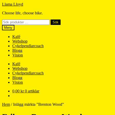
Hoppa
Hoppa
Llama Lloyd
till
till
Choose life, choose bike.
navigering
innehåll
Sök
Sök
efter:
Meny
Kafé
Webshop
Cykelpendlarcoach
Blogg
Vision
Kafé
Webshop
Cykelpendlarcoach
Blogg
Vision
0,00
kr
0 artiklar
Hem
/
Inlägg märkta ”Brenton Wood”