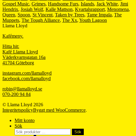
Gospel Music
,
Grimes
,
Handsome Furs
,
Islands
,
Jack White
,
Jimi
Hendrix
,
Josiah Wolf
,
Kalle Mattson
,
Kvartalsrapport
,
Menomena
,
Queen
,
Spoon
,
St Vincent
,
Taken by Trees
,
Tame Impala
,
The
Muppets
,
The Tough Alliance
,
The Xx
,
Youth Lagoon
Llama Lloyd
Kafémeny.
Hitta hit:
Kafé Llama Lloyd
Väderkvarnsgatan 16a
41704 Göteborg
instagram.com/llamalloyd
facebook.com/llamalloyd
robin@llamalloyd.se
070-200 94 84
© Llama Lloyd 2026
Integritetspolicy
Byggt med WooCommerce
.
Mitt konto
Sök
Sök
Sök