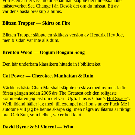
Förresten är det visst tio år sedan han släppte det underskattade
mästerverket Sea Change i år.
Besök det
om du missat. Ett av
världens bästa breakup-albums.
Blitzen Trapper — Skirts on Fire
Blitzen Trapper släppte en skitkass version av Hendrix Hey Joe,
men b-sidan var inte alls dum.
Brenton Wood — Oogum Boogum Song
Den här underbara klassikern hittade in i biblioteket.
Cat Power — Cherokee, Manhattan & Ruin
Världens bästa Chan Marshall släppte en skiva med ny musik för
första gången sedan 2006 års The Greatest och den roligaste
kommentaren jag läst om det var ”Ugh. This is Chan’s
Hot Space
”.
Well, ibland håller jag med, till exempel när hon sjunger Fuck Me i
autotune vill jag be henne skärpa sig, men några av låtarna är riktigt
bra. Och Sun, som helhet, växer helt klart.
David Byrne & St Vincent — Who