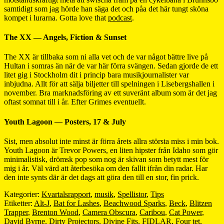
samtidigt som jag hörde han säga det och påa det här tungt sköna
kompet i lurarna. Gotta love that
podcast
.
The XX — Angels, Fiction & Sunset
The XX är tillbaka som ni alla vet och de var något bättre live på
Hultan i somras än när de var här förra svängen. Sedan gjorde de ett
litet gig i Stockholm dit i princip bara musikjournalister var
inbjudna. Allt för att sälja biljetter till spelningen i Lisebergshallen i
november. Bra marknadsföring av ett suveränt album som är det jag
oftast somnat till i år. Efter Grimes eventuellt.
Youth Lagoon — Posters, 17 & July
Sist, men absolut inte minst är förra årets allra största miss i min bok.
Youth Lagoon är Trevor Powers, en liten hipster från Idaho som gör
minimalistisk, drömsk pop som nog är skivan som betytt mest för
mig i år. Väl värd att återbesöka om den fallit ifrån din radar. Har
den inte synts där är det dags att göra den till en stor, fin prick.
Kategorier:
Kvartalsrapport
,
musik
,
Spellistor
,
Tips
Etiketter:
Alt-J
,
Bat for Lashes
,
Beachwood Sparks
,
Beck
,
Blitzen
Trapper
,
Brenton Wood
,
Camera Obscura
,
Caribou
,
Cat Power
,
David Byrne
,
Dirty Projectors
,
Divine Fits
,
FIDLAR
,
Four tet
,