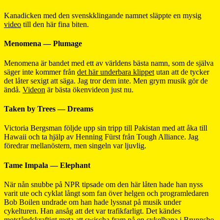
Kanadicken med den svenskklingande namnet släppte en mysig
video
till den här fina biten.
Menomena — Plumage
Menomena är bandet med ett av världens bästa namn, som de själva
säger inte kommer från
det här underbara klippet
utan att de tycker
det låter sexigt att säga. Jag tror dem inte. Men grym musik gör de
ändå.
Videon
är bästa ökenvideon just nu.
Taken by Trees — Dreams
Victoria Bergsman följde upp sin tripp till Pakistan med att åka till
Hawaii och ta hjälp av Henning Fürst från Tough Alliance. Jag
föredrar mellanöstern, men singeln var ljuvlig.
Tame Impala — Elephant
När nån snubbe på NPR tipsade om den här låten hade han nyss
varit ute och cyklat långt som fan över helgen och programledaren
Bob Boilen undrade om han hade lyssnat på musik under
cykelturen. Han ansåg att det var trafikfarligt. Det kändes
motståndskraftigt meta att swischa fram på en cykelbana i Brunnsbo