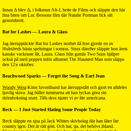
Innan ∆ blev ∆, i folkmun Alt-J, hette de Films och släppte den här
fina biten om Luc Bessons film där Natalie Portman fick sitt
genombrott.
Bat for Lashes — Laura & Glass
Jag återupptäckte Bat for Lashes storhet då hon gjorde en av
Hultsfreds bästa spelningar i somras. Strax därefter släppte hon årets
kanske vackraste låt, Laura. Glass från gamla Two Suns hjälper
också på med peppen inför albumet The Haunted Man som släpps
den 12:e oktober.
Beachwood Sparks — Forget the Song & Earl Jean
Woody West
-Kims favoritband har återuppstått och gjort en alldeles
ljuvlig skiva. Jag håller tummarna att han lyckas göra sin
drömbokning snart. Tills dess njuter vi av lite americana.
Beck — I Just Started Hating Some People Today
Beck släppte en sjua på Jack Whites skivbolag där han låter lite
country igen. Det är rätt gött. Och hat, tja, det behövs ibland.