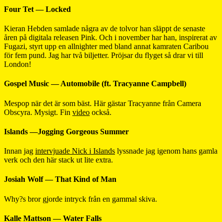
Four Tet — Locked
Kieran Hebden samlade några av de tolvor han släppt de senaste
åren på digitala releasen Pink. Och i november har han, inspirerat av
Fugazi, styrt upp en allnighter med bland annat kamraten Caribou
för fem pund. Jag har två biljetter. Pröjsar du flyget så drar vi till
London!
Gospel Music — Automobile (ft. Tracyanne Campbell)
Mespop när det är som bäst. Här gästar Tracyanne från Camera
Obscyra. Mysigt. Fin
video
också.
Islands —Jogging Gorgeous Summer
Innan jag
intervjuade Nick i Islands
lyssnade jag igenom hans gamla
verk och den här stack ut lite extra.
Josiah Wolf — That Kind of Man
Why?s bror gjorde intryck från en gammal skiva.
Kalle Mattson — Water Falls