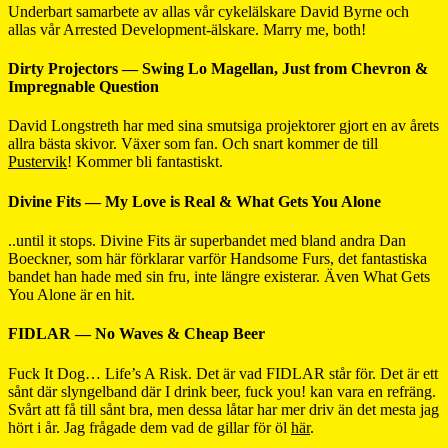
Underbart samarbete av allas vår cykelälskare David Byrne och
allas vår Arrested Development-älskare. Marry me, both!
Dirty Projectors — Swing Lo Magellan, Just from Chevron &
Impregnable Question
David Longstreth har med sina smutsiga projektorer gjort en av årets
allra bästa skivor. Växer som fan. Och snart kommer de till
Pustervik
! Kommer bli fantastiskt.
Divine Fits — My Love is Real & What Gets You Alone
..until it stops. Divine Fits är superbandet med bland andra Dan
Boeckner, som här förklarar varför Handsome Furs, det fantastiska
bandet han hade med sin fru, inte längre existerar. Även What Gets
You Alone är en hit.
FIDLAR — No Waves & Cheap Beer
Fuck It Dog… Life’s A Risk. Det är vad FIDLAR står för. Det är ett
sånt där slyngelband där I drink beer, fuck you! kan vara en refräng.
Svårt att få till sånt bra, men dessa låtar har mer driv än det mesta jag
hört i år. Jag frågade dem vad de gillar för öl
här
.