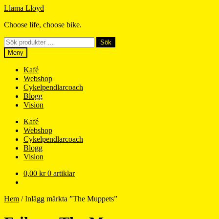
Hoppa
Hoppa
Llama Lloyd
till
till
Choose life, choose bike.
navigering
innehåll
Sök
Sök
efter:
Meny
Kafé
Webshop
Cykelpendlarcoach
Blogg
Vision
Kafé
Webshop
Cykelpendlarcoach
Blogg
Vision
0,00
kr
0 artiklar
Hem
/
Inlägg märkta ”The Muppets”