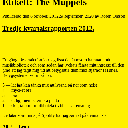
Etikett:
The Muppets
Publicerad den
6 oktober, 2012
29 september, 2020
av
Robin Olsson
Tredje kvartalsrapporten 2012.
En gång i kvartalet brukar jag lista de låtar som hamnat i mitt
musikbibliotek och som sedan har lyckats fånga mitt intresse till den
grad att jag tagit mig tid att betygsätta dem med stjärnor i iTunes.
Betygsystemet ser ut så här:
5 — låt jag kan tänka mig att lyssna på när som helst
4 — mycket bra
3 — bra
2 — dålig, men på en bra platta
1 — skit, ta bort ur biblioteket vid nästa rensning
De låtar som finns på Spotify har jag samlat på
denna lista
.
Alt-J — Leon