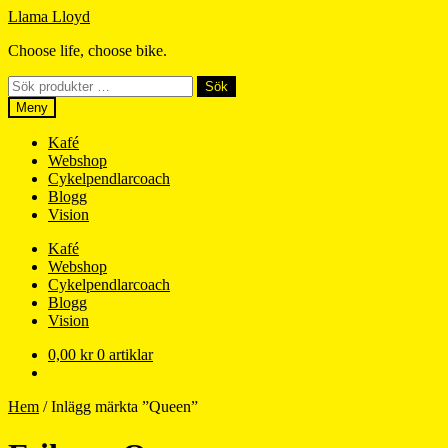
Hoppa
Hoppa
Llama Lloyd
till
till
Choose life, choose bike.
navigering
innehåll
Sök
Sök
efter:
Meny
Kafé
Webshop
Cykelpendlarcoach
Blogg
Vision
Kafé
Webshop
Cykelpendlarcoach
Blogg
Vision
0,00
kr
0 artiklar
Hem
/
Inlägg märkta ”Queen”