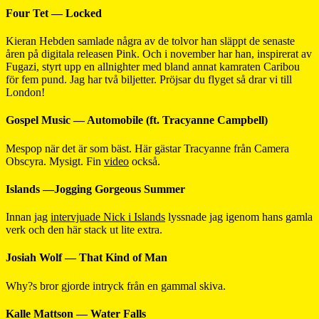
Four Tet — Locked
Kieran Hebden samlade några av de tolvor han släppt de senaste
åren på digitala releasen Pink. Och i november har han, inspirerat av
Fugazi, styrt upp en allnighter med bland annat kamraten Caribou
för fem pund. Jag har två biljetter. Pröjsar du flyget så drar vi till
London!
Gospel Music — Automobile (ft. Tracyanne Campbell)
Mespop när det är som bäst. Här gästar Tracyanne från Camera
Obscyra. Mysigt. Fin
video
också.
Islands —Jogging Gorgeous Summer
Innan jag
intervjuade Nick i Islands
lyssnade jag igenom hans gamla
verk och den här stack ut lite extra.
Josiah Wolf — That Kind of Man
Why?s bror gjorde intryck från en gammal skiva.
Kalle Mattson — Water Falls