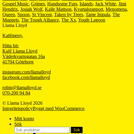
Gospel Music
,
Grimes
,
Handsome Furs
,
Islands
,
Jack White
,
Jimi
Hendrix
,
Josiah Wolf
,
Kalle Mattson
,
Kvartalsrapport
,
Menomena
,
Queen
,
Spoon
,
St Vincent
,
Taken by Trees
,
Tame Impala
,
The
Muppets
,
The Tough Alliance
,
The Xx
,
Youth Lagoon
Llama Lloyd
Kafémeny.
Hitta hit:
Kafé Llama Lloyd
Väderkvarnsgatan 16a
41704 Göteborg
instagram.com/llamalloyd
facebook.com/llamalloyd
robin@llamalloyd.se
070-200 94 84
© Llama Lloyd 2026
Integritetspolicy
Byggt med WooCommerce
.
Mitt konto
Sök
Sök
Sök