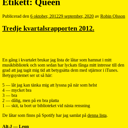
Etikett:
Queen
Publicerad den
6 oktober, 2012
29 september, 2020
av
Robin Olsson
Tredje kvartalsrapporten 2012.
En gång i kvartalet brukar jag lista de låtar som hamnat i mitt
musikbibliotek och som sedan har lyckats fånga mitt intresse till den
grad att jag tagit mig tid att betygsätta dem med stjärnor i iTunes.
Betygsystemet ser ut så här:
5 — låt jag kan tänka mig att lyssna på när som helst
4 — mycket bra
3 — bra
2 — dålig, men på en bra platta
1 — skit, ta bort ur biblioteket vid nästa rensning
De låtar som finns på Spotify har jag samlat på
denna lista
.
Alt-J — Leon