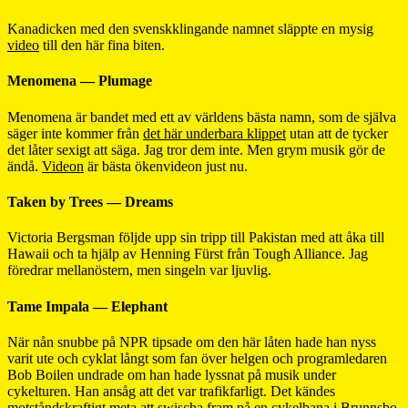
Kanadicken med den svenskklingande namnet släppte en mysig
video
till den här fina biten.
Menomena — Plumage
Menomena är bandet med ett av världens bästa namn, som de själva
säger inte kommer från
det här underbara klippet
utan att de tycker
det låter sexigt att säga. Jag tror dem inte. Men grym musik gör de
ändå.
Videon
är bästa ökenvideon just nu.
Taken by Trees — Dreams
Victoria Bergsman följde upp sin tripp till Pakistan med att åka till
Hawaii och ta hjälp av Henning Fürst från Tough Alliance. Jag
föredrar mellanöstern, men singeln var ljuvlig.
Tame Impala — Elephant
När nån snubbe på NPR tipsade om den här låten hade han nyss
varit ute och cyklat långt som fan över helgen och programledaren
Bob Boilen undrade om han hade lyssnat på musik under
cykelturen. Han ansåg att det var trafikfarligt. Det kändes
motståndskraftigt meta att swischa fram på en cykelbana i Brunnsbo