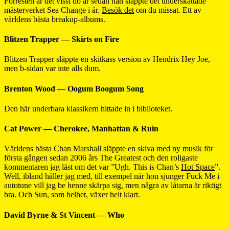
Förresten är det visst tio år sedan han släppte det underskattade
mästerverket Sea Change i år.
Besök det
om du missat. Ett av
världens bästa breakup-albums.
Blitzen Trapper — Skirts on Fire
Blitzen Trapper släppte en skitkass version av Hendrix Hey Joe,
men b-sidan var inte alls dum.
Brenton Wood — Oogum Boogum Song
Den här underbara klassikern hittade in i biblioteket.
Cat Power — Cherokee, Manhattan & Ruin
Världens bästa Chan Marshall släppte en skiva med ny musik för
första gången sedan 2006 års The Greatest och den roligaste
kommentaren jag läst om det var ”Ugh. This is Chan’s
Hot Space
”.
Well, ibland håller jag med, till exempel när hon sjunger Fuck Me i
autotune vill jag be henne skärpa sig, men några av låtarna är riktigt
bra. Och Sun, som helhet, växer helt klart.
David Byrne & St Vincent — Who