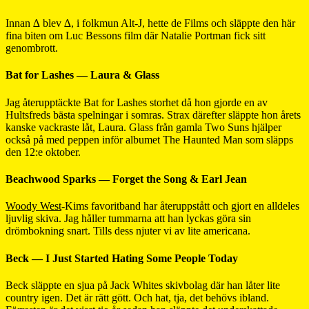
Innan ∆ blev ∆, i folkmun Alt-J, hette de Films och släppte den här
fina biten om Luc Bessons film där Natalie Portman fick sitt
genombrott.
Bat for Lashes — Laura & Glass
Jag återupptäckte Bat for Lashes storhet då hon gjorde en av
Hultsfreds bästa spelningar i somras. Strax därefter släppte hon årets
kanske vackraste låt, Laura. Glass från gamla Two Suns hjälper
också på med peppen inför albumet The Haunted Man som släpps
den 12:e oktober.
Beachwood Sparks — Forget the Song & Earl Jean
Woody West
-Kims favoritband har återuppstått och gjort en alldeles
ljuvlig skiva. Jag håller tummarna att han lyckas göra sin
drömbokning snart. Tills dess njuter vi av lite americana.
Beck — I Just Started Hating Some People Today
Beck släppte en sjua på Jack Whites skivbolag där han låter lite
country igen. Det är rätt gött. Och hat, tja, det behövs ibland.