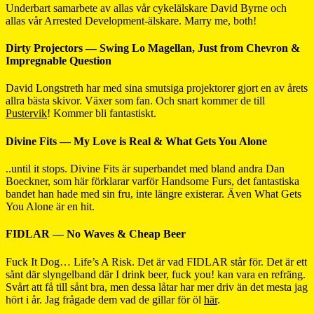
Underbart samarbete av allas vår cykelälskare David Byrne och
allas vår Arrested Development-älskare. Marry me, both!
Dirty Projectors — Swing Lo Magellan, Just from Chevron &
Impregnable Question
David Longstreth har med sina smutsiga projektorer gjort en av årets
allra bästa skivor. Växer som fan. Och snart kommer de till
Pustervik
! Kommer bli fantastiskt.
Divine Fits — My Love is Real & What Gets You Alone
..until it stops. Divine Fits är superbandet med bland andra Dan
Boeckner, som här förklarar varför Handsome Furs, det fantastiska
bandet han hade med sin fru, inte längre existerar. Även What Gets
You Alone är en hit.
FIDLAR — No Waves & Cheap Beer
Fuck It Dog… Life’s A Risk. Det är vad FIDLAR står för. Det är ett
sånt där slyngelband där I drink beer, fuck you! kan vara en refräng.
Svårt att få till sånt bra, men dessa låtar har mer driv än det mesta jag
hört i år. Jag frågade dem vad de gillar för öl
här
.