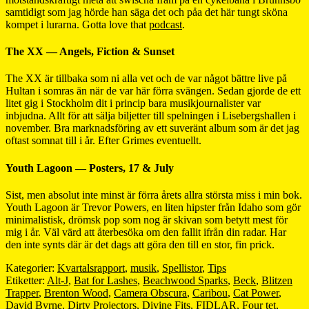
samtidigt som jag hörde han säga det och påa det här tungt sköna
kompet i lurarna. Gotta love that
podcast
.
The XX — Angels, Fiction & Sunset
The XX är tillbaka som ni alla vet och de var något bättre live på
Hultan i somras än när de var här förra svängen. Sedan gjorde de ett
litet gig i Stockholm dit i princip bara musikjournalister var
inbjudna. Allt för att sälja biljetter till spelningen i Lisebergshallen i
november. Bra marknadsföring av ett suveränt album som är det jag
oftast somnat till i år. Efter Grimes eventuellt.
Youth Lagoon — Posters, 17 & July
Sist, men absolut inte minst är förra årets allra största miss i min bok.
Youth Lagoon är Trevor Powers, en liten hipster från Idaho som gör
minimalistisk, drömsk pop som nog är skivan som betytt mest för
mig i år. Väl värd att återbesöka om den fallit ifrån din radar. Har
den inte synts där är det dags att göra den till en stor, fin prick.
Kategorier:
Kvartalsrapport
,
musik
,
Spellistor
,
Tips
Etiketter:
Alt-J
,
Bat for Lashes
,
Beachwood Sparks
,
Beck
,
Blitzen
Trapper
,
Brenton Wood
,
Camera Obscura
,
Caribou
,
Cat Power
,
David Byrne
,
Dirty Projectors
,
Divine Fits
,
FIDLAR
,
Four tet
,