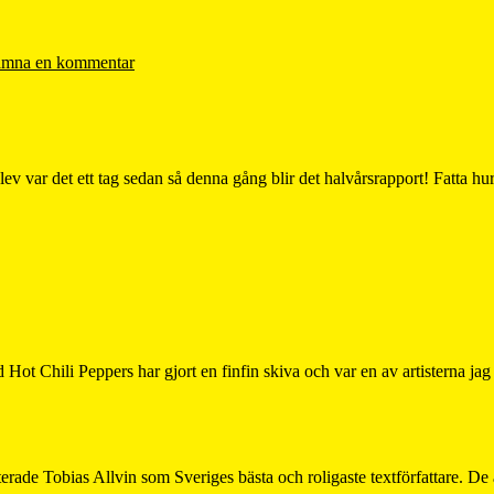
mna en kommentar
blev var det ett tag sedan så denna gång blir det halvårsrapport! Fatta h
t Chili Peppers har gjort en finfin skiva och var en av artisterna j
ade Tobias Allvin som Sveriges bästa och roligaste textförfattare. De 