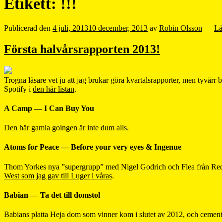
Etikett:
!!!
Publicerad den
4 juli, 2013
10 december, 2013
av
Robin Olsson
—
Lä
Första halvårsrapporten 2013!
Trogna läsare vet ju att jag brukar göra kvartalsrapporter, men tyvärr 
Spotify i
den här listan
.
A Camp — I Can Buy You
Den här gamla goingen är inte dum alls.
Atoms for Peace — Before your very eyes & Ingenue
Thom Yorkes nya ”supergrupp” med Nigel Godrich och Flea från Red Ho
West som jag gav till Luger i våras
.
Babian — Ta det till domstol
Babians platta Heja dom som vinner kom i slutet av 2012, och cementer