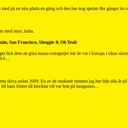
d på en mix-platta en gång och den har nog spelats fler gånger än or
itu med strax, haha.
ain, San Francisco, Shuggie & Oh Yeah
laget fick dem att göra massa extragrejer när de var i Europa i våras s
i USA…
rsta skiva sedan 2009. En av de starkaste minnen jag har från alla år på 
till hans förtret då klockan väl var fem på morgonen…