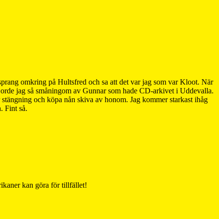
h sprang omkring på Hultsfred och sa att det var jag som var Kloot. När
Det gjorde jag så småningom av Gunnar som hade CD-arkivet i Uddevalla.
er stängning och köpa nån skiva av honom. Jag kommer starkast ihåg
 Fint så.
ner kan göra för tillfället!