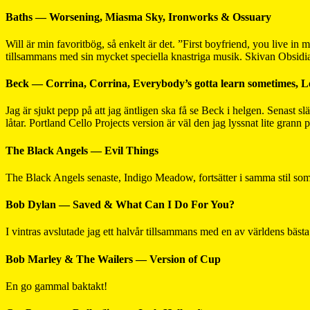
Baths — Worsening, Miasma Sky, Ironworks & Ossuary
Will är min favoritbög, så enkelt är det. ”First boyfriend, you live in 
tillsammans med sin mycket speciella knastriga musik. Skivan Obsidia
Beck — Corrina, Corrina, Everybody’s gotta learn sometimes, L
Jag är sjukt pepp på att jag äntligen ska få se Beck i helgen. Senast slä
låtar. Portland Cello Projects version är väl den jag lyssnat lite grann 
The Black Angels — Evil Things
The Black Angels senaste, Indigo Meadow, fortsätter i samma stil som d
Bob Dylan — Saved & What Can I Do For You?
I vintras avslutade jag ett halvår tillsammans med en av världens bästa
Bob Marley & The Wailers — Version of Cup
En go gammal baktakt!