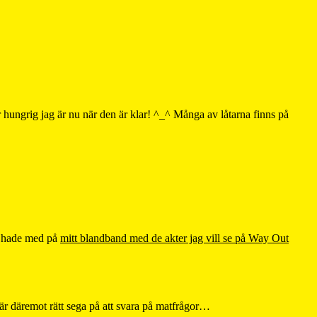
ur hungrig jag är nu när den är klar! ^_^ Många av låtarna finns på
ag hade med på
mitt blandband med de akter jag vill se på Way Out
är däremot rätt sega på att svara på matfrågor…