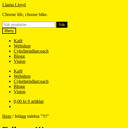
Hoppa
Hoppa
Llama Lloyd
till
till
Choose life, choose bike.
navigering
innehåll
Sök
Sök
efter:
Meny
Kafé
Webshop
Cykelpendlarcoach
Blogg
Vision
Kafé
Webshop
Cykelpendlarcoach
Blogg
Vision
0,00
kr
0 artiklar
Hem
/
Inlägg märkta ”!!!”