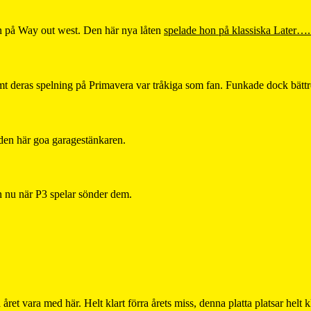
en på Way out west. Den här nya låten
spelade hon på klassiska Later….
amt deras spelning på Primavera var tråkiga som fan. Funkade dock bättre
den här goa garagestänkaren.
en nu när P3 spelar sönder dem.
året vara med här. Helt klart förra årets miss, denna platta platsar helt 