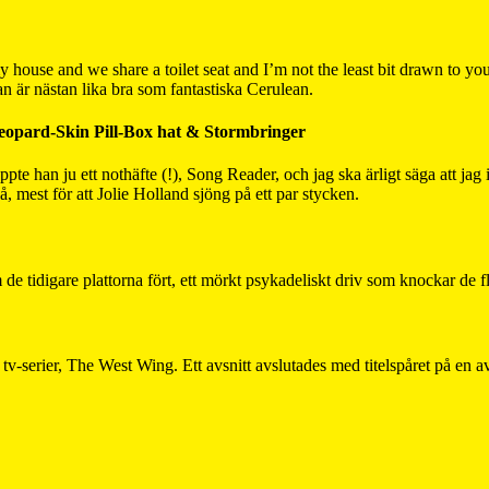
my house and we share a toilet seat and I’m not the least bit drawn to yo
n är nästan lika bra som fantastiska Cerulean.
eopard-Skin Pill-Box hat & Stormbringer
ppte han ju ett nothäfte (!), Song Reader, och jag ska ärligt säga att jag
på, mest för att Jolie Holland sjöng på ett par stycken.
e tidigare plattorna fört, ett mörkt psykadeliskt driv som knockar de fl
 tv-serier, The West Wing. Ett avsnitt avslutades med titelspåret på en a