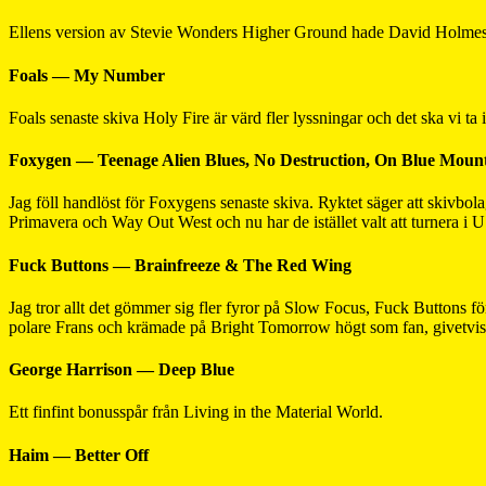
Ellens version av Stevie Wonders Higher Ground hade David Holmes me
Foals — My Number
Foals senaste skiva Holy Fire är värd fler lyssningar och det ska vi ta 
Foxygen — Teenage Alien Blues, No Destruction, On Blue Mount
Jag föll handlöst för Foxygens senaste skiva. Ryktet säger att skivbo
Primavera och Way Out West och nu har de istället valt att turnera 
Fuck Buttons — Brainfreeze & The Red Wing
Jag tror allt det gömmer sig fler fyror på Slow Focus, Fuck Buttons fö
polare Frans och krämade på Bright Tomorrow högt som fan, givetvis 
George Harrison — Deep Blue
Ett finfint bonusspår från Living in the Material World.
Haim — Better Off