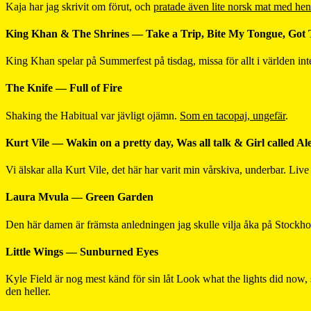
Kaja har jag skrivit om förut, och
pratade även lite norsk mat med he
King Khan & The Shrines — Take a Trip, Bite My Tongue, Got T
King Khan spelar på Summerfest på tisdag, missa för allt i världen int
The Knife — Full of Fire
Shaking the Habitual var jävligt ojämn.
Som en tacopaj, ungefär
.
Kurt Vile — Wakin on a pretty day, Was all talk & Girl called Al
Vi älskar alla Kurt Vile, det här har varit min vårskiva, underbar. Live
Laura Mvula — Green Garden
Den här damen är främsta anledningen jag skulle vilja åka på Stockholm
Little Wings — Sunburned Eyes
Kyle Field är nog mest känd för sin låt Look what the lights did no
den heller.