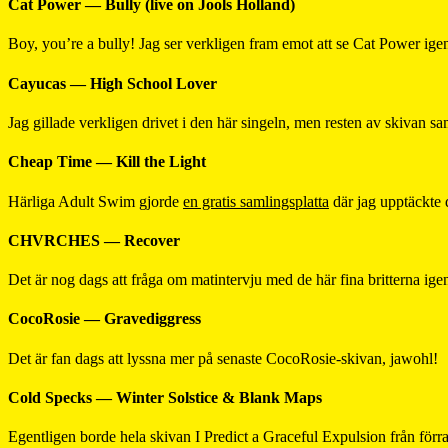
Cat Power — Bully (live on Jools Holland)
Boy, you’re a bully! Jag ser verkligen fram emot att se Cat Power ig
Cayucas — High School Lover
Jag gillade verkligen drivet i den här singeln, men resten av skivan s
Cheap Time — Kill the Light
Härliga Adult Swim gjorde
en gratis samlingsplatta
där jag upptäckte 
CHVRCHES — Recover
Det är nog dags att fråga om matintervju med de här fina britterna ig
CocoRosie — Gravediggress
Det är fan dags att lyssna mer på senaste CocoRosie-skivan, jawohl!
Cold Specks — Winter Solstice & Blank Maps
Egentligen borde hela skivan I Predict a Graceful Expulsion från förra 