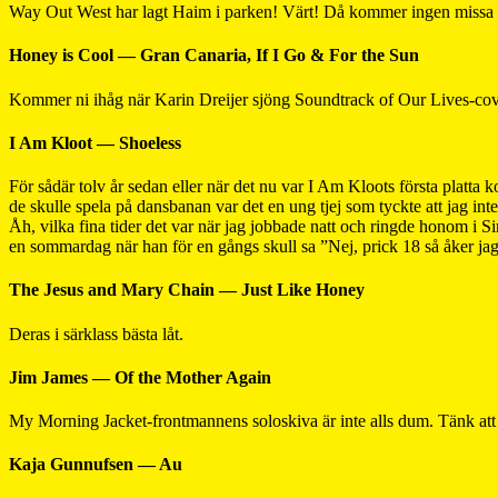
Way Out West har lagt Haim i parken! Värt! Då kommer ingen missa de
Honey is Cool — Gran Canaria, If I Go & For the Sun
Kommer ni ihåg när Karin Dreijer sjöng Soundtrack of Our Lives-cov
I Am Kloot — Shoeless
För sådär tolv år sedan eller när det nu var I Am Kloots första platta
de skulle spela på dansbanan var det en ung tjej som tyckte att jag in
Åh, vilka fina tider det var när jag jobbade natt och ringde honom 
en sommardag när han för en gångs skull sa ”Nej, prick 18 så åker jag
The Jesus and Mary Chain — Just Like Honey
Deras i särklass bästa låt.
Jim James — Of the Mother Again
My Morning Jacket-frontmannens soloskiva är inte alls dum. Tänk att 
Kaja Gunnufsen — Au