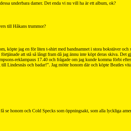
ssa underbara damer. Det enda vi nu vill ha är ett album, ok?
ers till Håkans trummor?
 kom, köpte jag en för liten t-shirt med bandnamnet i stora bokstäver oc
te förtjänade att stå så långt fram då jag ännu inte köpt deras skiva. 
i Simpsons-reklampaus 17.40 och frågade om jag kunde komma förbi eft
 till Lindesnäs och badar!”. Jag mötte honom där och köpte Beatles vita.
få se honom och Cold Specks som öppningsakt, som alla lyckliga amerika