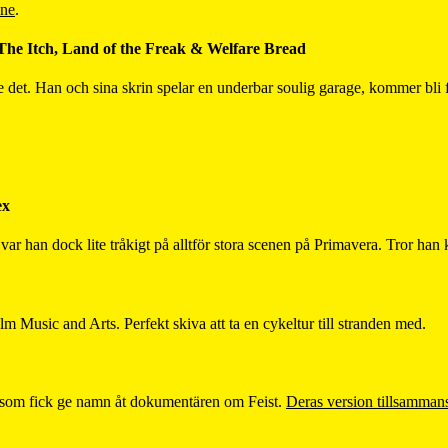
nne
.
he Itch, Land of the Freak & Welfare Bread
e det. Han och sina skrin spelar en underbar soulig garage, kommer bli f
ex
 var han dock lite tråkigt på alltför stora scenen på Primavera. Tror han 
 Music and Arts. Perfekt skiva att ta en cykeltur till stranden med.
w, som fick ge namn åt dokumentären om Feist.
Deras version tillsamman