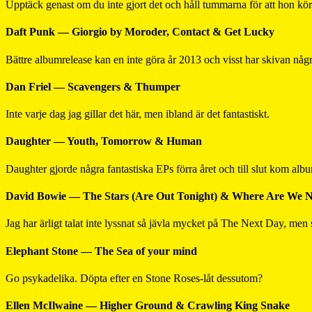
Upptäck genast om du inte gjort det och håll tummarna för att hon kör
Daft Punk — Giorgio by Moroder, Contact & Get Lucky
Bättre albumrelease kan en inte göra år 2013 och visst har skivan någr
Dan Friel — Scavengers & Thumper
Inte varje dag jag gillar det här, men ibland är det fantastiskt.
Daughter — Youth, Tomorrow & Human
Daughter gjorde några fantastiska EPs förra året och till slut kom albu
David Bowie — The Stars (Are Out Tonight) & Where Are We 
Jag har ärligt talat inte lyssnat så jävla mycket på The Next Day, men 
Elephant Stone — The Sea of your mind
Go psykadelika. Döpta efter en Stone Roses-låt dessutom?
Ellen McIlwaine — Higher Ground & Crawling King Snake