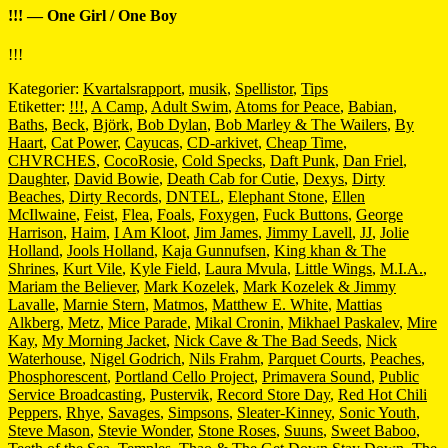
!!! — One Girl / One Boy
!!!
Kategorier:
Kvartalsrapport
,
musik
,
Spellistor
,
Tips
Etiketter:
!!!
,
A Camp
,
Adult Swim
,
Atoms for Peace
,
Babian
,
Baths
,
Beck
,
Björk
,
Bob Dylan
,
Bob Marley & The Wailers
,
By
Haart
,
Cat Power
,
Cayucas
,
CD-arkivet
,
Cheap Time
,
CHVRCHES
,
CocoRosie
,
Cold Specks
,
Daft Punk
,
Dan Friel
,
Daughter
,
David Bowie
,
Death Cab for Cutie
,
Dexys
,
Dirty
Beaches
,
Dirty Records
,
DNTEL
,
Elephant Stone
,
Ellen
McIlwaine
,
Feist
,
Flea
,
Foals
,
Foxygen
,
Fuck Buttons
,
George
Harrison
,
Haim
,
I Am Kloot
,
Jim James
,
Jimmy Lavell
,
JJ
,
Jolie
Holland
,
Jools Holland
,
Kaja Gunnufsen
,
King khan & The
Shrines
,
Kurt Vile
,
Kyle Field
,
Laura Mvula
,
Little Wings
,
M.I.A.
,
Mariam the Believer
,
Mark Kozelek
,
Mark Kozelek & Jimmy
Lavalle
,
Marnie Stern
,
Matmos
,
Matthew E. White
,
Mattias
Alkberg
,
Metz
,
Mice Parade
,
Mikal Cronin
,
Mikhael Paskalev
,
Mire
Kay
,
My Morning Jacket
,
Nick Cave & The Bad Seeds
,
Nick
Waterhouse
,
Nigel Godrich
,
Nils Frahm
,
Parquet Courts
,
Peaches
,
Phosphorescent
,
Portland Cello Project
,
Primavera Sound
,
Public
Service Broadcasting
,
Pustervik
,
Record Store Day
,
Red Hot Chili
Peppers
,
Rhye
,
Savages
,
Simpsons
,
Sleater-Kinney
,
Sonic Youth
,
Steve Mason
,
Stevie Wonder
,
Stone Roses
,
Suuns
,
Sweet Baboo
,