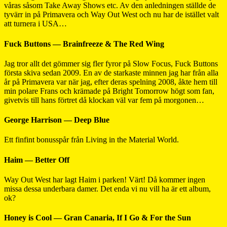
våras såsom Take Away Shows etc. Av den anledningen ställde de
tyvärr in på Primavera och Way Out West och nu har de istället valt
att turnera i USA…
Fuck Buttons — Brainfreeze & The Red Wing
Jag tror allt det gömmer sig fler fyror på Slow Focus, Fuck Buttons
första skiva sedan 2009. En av de starkaste minnen jag har från alla
år på Primavera var när jag, efter deras spelning 2008, åkte hem till
min polare Frans och krämade på Bright Tomorrow högt som fan,
givetvis till hans förtret då klockan väl var fem på morgonen…
George Harrison — Deep Blue
Ett finfint bonusspår från Living in the Material World.
Haim — Better Off
Way Out West har lagt Haim i parken! Värt! Då kommer ingen
missa dessa underbara damer. Det enda vi nu vill ha är ett album,
ok?
Honey is Cool — Gran Canaria, If I Go & For the Sun