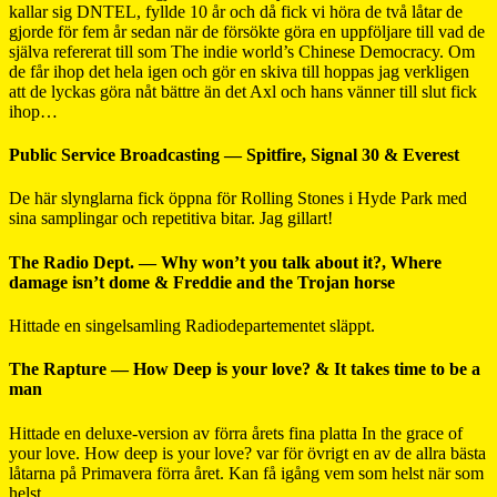
kallar sig DNTEL, fyllde 10 år och då fick vi höra de två låtar de
gjorde för fem år sedan när de försökte göra en uppföljare till vad de
själva refererat till som The indie world’s Chinese Democracy. Om
de får ihop det hela igen och gör en skiva till hoppas jag verkligen
att de lyckas göra nåt bättre än det Axl och hans vänner till slut fick
ihop…
Public Service Broadcasting — Spitfire, Signal 30 & Everest
De här slynglarna fick öppna för Rolling Stones i Hyde Park med
sina samplingar och repetitiva bitar. Jag gillart!
The Radio Dept. — Why won’t you talk about it?, Where
damage isn’t dome & Freddie and the Trojan horse
Hittade en singelsamling Radiodepartementet släppt.
The Rapture — How Deep is your love? & It takes time to be a
man
Hittade en deluxe-version av förra årets fina platta In the grace of
your love. How deep is your love? var för övrigt en av de allra bästa
låtarna på Primavera förra året. Kan få igång vem som helst när som
helst.