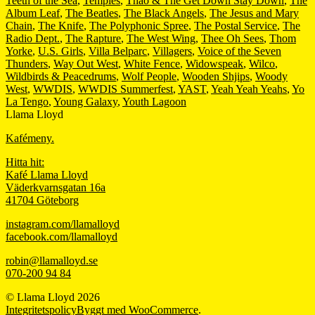
Teeth of the Sea
,
Temples
,
Thao & The Get Down Stay Down
,
The
Album Leaf
,
The Beatles
,
The Black Angels
,
The Jesus and Mary
Chain
,
The Knife
,
The Polyphonic Spree
,
The Postal Service
,
The
Radio Dept.
,
The Rapture
,
The West Wing
,
Thee Oh Sees
,
Thom
Yorke
,
U.S. Girls
,
Villa Belparc
,
Villagers
,
Voice of the Seven
Thunders
,
Way Out West
,
White Fence
,
Widowspeak
,
Wilco
,
Wildbirds & Peacedrums
,
Wolf People
,
Wooden Shjips
,
Woody
West
,
WWDIS
,
WWDIS Summerfest
,
YAST
,
Yeah Yeah Yeahs
,
Yo
La Tengo
,
Young Galaxy
,
Youth Lagoon
Llama Lloyd
Kafémeny.
Hitta hit:
Kafé Llama Lloyd
Väderkvarnsgatan 16a
41704 Göteborg
instagram.com/llamalloyd
facebook.com/llamalloyd
robin@llamalloyd.se
070-200 94 84
© Llama Lloyd 2026
Integritetspolicy
Byggt med WooCommerce
.