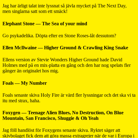
Jag har ärligt talat inte lyssnat så jävla mycket på The Next Day,
men singlarna satt som ett smäck!
Elephant Stone — The Sea of your mind
Go psykadelika. Döpta efter en Stone Roses-låt dessutom?
Ellen McIlwaine — Higher Ground & Crawling King Snake
Ellens version av Stevie Wonders Higher Ground hade David
Holmes med på en mix-platta en gång och den har nog spelats fler
gånger än originalet hos mig.
Foals — My Number
Foals senaste skiva Holy Fire är värd fler lyssningar och det ska vi ta
itu med strax, haha.
Foxygen — Teenage Alien Blues, No Destruction, On Blue
Mountain, San Francisco, Shuggie & Oh Yeah
Jag föll handlöst för Foxygens senaste skiva. Ryktet säger att
skivbolaget fick dem att göra massa extragrejer när de var i Europa i