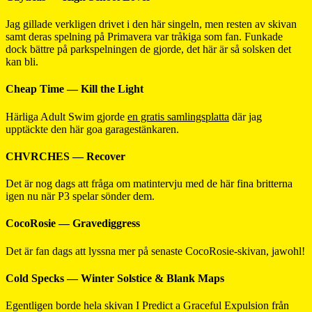
Jag gillade verkligen drivet i den här singeln, men resten av skivan
samt deras spelning på Primavera var tråkiga som fan. Funkade
dock bättre på parkspelningen de gjorde, det här är så solsken det
kan bli.
Cheap Time — Kill the Light
Härliga Adult Swim gjorde
en gratis samlingsplatta
där jag
upptäckte den här goa garagestänkaren.
CHVRCHES — Recover
Det är nog dags att fråga om matintervju med de här fina britterna
igen nu när P3 spelar sönder dem.
CocoRosie — Gravediggress
Det är fan dags att lyssna mer på senaste CocoRosie-skivan, jawohl!
Cold Specks — Winter Solstice & Blank Maps
Egentligen borde hela skivan I Predict a Graceful Expulsion från