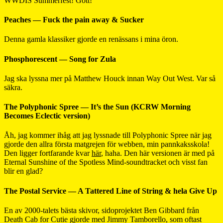
WWDIS Summerfest! Gött!
Peaches — Fuck the pain away & Sucker
Denna gamla klassiker gjorde en renässans i mina öron.
Phosphorescent — Song for Zula
Jag ska lyssna mer på Matthew Houck innan Way Out West. Var så
säkra.
The Polyphonic Spree — It’s the Sun (KCRW Morning
Becomes Eclectic version)
Åh, jag kommer ihåg att jag lyssnade till Polyphonic Spree när jag
gjorde den allra första matgrejen för webben, min pannkaksskola!
Den ligger fortfarande kvar
här
, haha. Den här versionen är med på
Eternal Sunshine of the Spotless Mind-soundtracket och visst fan
blir en glad?
The Postal Service — A Tattered Line of String & hela Give Up
En av 2000-talets bästa skivor, sidoprojektet Ben Gibbard från
Death Cab for Cutie gjorde med Jimmy Tamborello, som oftast