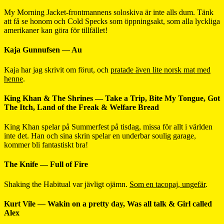
My Morning Jacket-frontmannens soloskiva är inte alls dum. Tänk
att få se honom och Cold Specks som öppningsakt, som alla lyckliga
amerikaner kan göra för tillfället!
Kaja Gunnufsen — Au
Kaja har jag skrivit om förut, och
pratade även lite norsk mat med
henne
.
King Khan & The Shrines — Take a Trip, Bite My Tongue, Got
The Itch, Land of the Freak & Welfare Bread
King Khan spelar på Summerfest på tisdag, missa för allt i världen
inte det. Han och sina skrin spelar en underbar soulig garage,
kommer bli fantastiskt bra!
The Knife — Full of Fire
Shaking the Habitual var jävligt ojämn.
Som en tacopaj, ungefär
.
Kurt Vile — Wakin on a pretty day, Was all talk & Girl called
Alex