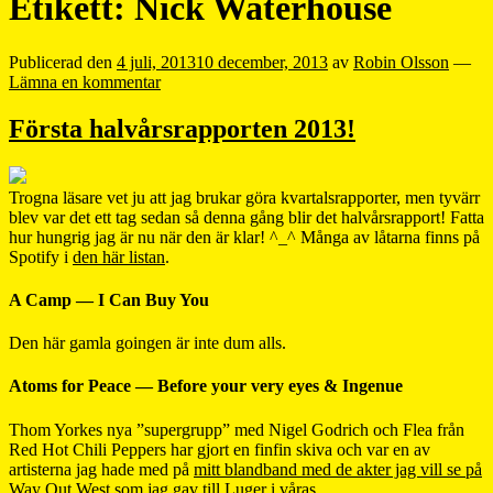
Etikett:
Nick Waterhouse
Publicerad den
4 juli, 2013
10 december, 2013
av
Robin Olsson
—
Lämna en kommentar
Första halvårsrapporten 2013!
Trogna läsare vet ju att jag brukar göra kvartalsrapporter, men tyvärr
blev var det ett tag sedan så denna gång blir det halvårsrapport! Fatta
hur hungrig jag är nu när den är klar! ^_^ Många av låtarna finns på
Spotify i
den här listan
.
A Camp — I Can Buy You
Den här gamla goingen är inte dum alls.
Atoms for Peace — Before your very eyes & Ingenue
Thom Yorkes nya ”supergrupp” med Nigel Godrich och Flea från
Red Hot Chili Peppers har gjort en finfin skiva och var en av
artisterna jag hade med på
mitt blandband med de akter jag vill se på
Way Out West som jag gav till Luger i våras
.