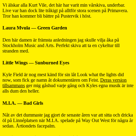
Vi älskar alla Kurt Vile, det här har varit min vårskiva, underbar.
Live var han dock lite tråkigt på alltför stora scenen på Primavera.
Tror han kommer bli bättre på Pustervik i höst.
Laura Mvula — Green Garden
Den här damen är främsta anledningen jag skulle vilja åka på
Stockholm Music and Arts. Perfekt skiva att ta en cykeltur till
stranden med.
Little Wings — Sunburned Eyes
Kyle Field är nog mest känd för sin låt Look what the lights did
now, som fick ge namn åt dokumentären om Feist.
Deras version
tillsammans
ger mig gåshud varje gång och Kyles egna musik är inte
alls dum den heller.
M.I.A. — Bad Girls
Nåt av det dummaste jag gjort de senaste åren var att sitta och dricka
öl på Linnéplatsen när M.I.A. spelade på Way Out West för några år
sedan. Årtiondets facepalm.