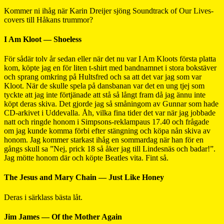
Kommer ni ihåg när Karin Dreijer sjöng Soundtrack of Our Lives-
covers till Håkans trummor?
I Am Kloot — Shoeless
För sådär tolv år sedan eller när det nu var I Am Kloots första platta
kom, köpte jag en för liten t-shirt med bandnamnet i stora bokstäver
och sprang omkring på Hultsfred och sa att det var jag som var
Kloot. När de skulle spela på dansbanan var det en ung tjej som
tyckte att jag inte förtjänade att stå så långt fram då jag ännu inte
köpt deras skiva. Det gjorde jag så småningom av Gunnar som hade
CD-arkivet i Uddevalla. Åh, vilka fina tider det var när jag jobbade
natt och ringde honom i Simpsons-reklampaus 17.40 och frågade
om jag kunde komma förbi efter stängning och köpa nån skiva av
honom. Jag kommer starkast ihåg en sommardag när han för en
gångs skull sa ”Nej, prick 18 så åker jag till Lindesnäs och badar!”.
Jag mötte honom där och köpte Beatles vita. Fint så.
The Jesus and Mary Chain — Just Like Honey
Deras i särklass bästa låt.
Jim James — Of the Mother Again