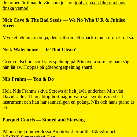
dokumentärfilmande vän som just nu
jobbar på en film om hans
finska vemod
.
Nick Cave & The Bad Seeds — We No Who U R & Jubilee
Street
Mycket reklam, men tja, den satt som ett smäck i mina öron. Gött så.
Nick Waterhouse — Is That Clear?
Grym oldschool soul vars spelning på Primavera som jag bara såg
nån låt av. Hoppas på göteborgsspelning snart!
Nils Frahm — You & Do
Hela Nils Frahms skiva Screws är helt jävla underbar. Min vän
David sade att han aldrig hört någon vara så i symbios med sitt
instrument och han har sannerligen en poäng, Nils och hans piano är
ett.
Parquet Courts — Stoned and Starving
På onsdag kommer dessa Brooklyn-herrar till Trädgårn och