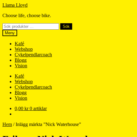
Hoppa
Hoppa
Llama Lloyd
till
till
Choose life, choose bike.
navigering
innehåll
Sök
Sök
efter:
Meny
Kafé
Webshop
Cykelpendlarcoach
Blogg
Vision
Kafé
Webshop
Cykelpendlarcoach
Blogg
Vision
0,00
kr
0 artiklar
Hem
/
Inlägg märkta ”Nick Waterhouse”