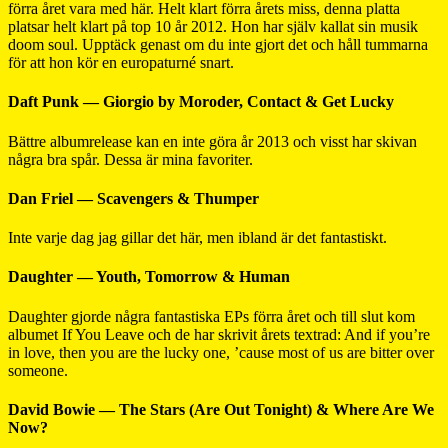
förra året vara med här. Helt klart förra årets miss, denna platta
platsar helt klart på top 10 år 2012. Hon har själv kallat sin musik
doom soul. Upptäck genast om du inte gjort det och håll tummarna
för att hon kör en europaturné snart.
Daft Punk — Giorgio by Moroder, Contact & Get Lucky
Bättre albumrelease kan en inte göra år 2013 och visst har skivan
några bra spår. Dessa är mina favoriter.
Dan Friel — Scavengers & Thumper
Inte varje dag jag gillar det här, men ibland är det fantastiskt.
Daughter — Youth, Tomorrow & Human
Daughter gjorde några fantastiska EPs förra året och till slut kom
albumet If You Leave och de har skrivit årets textrad: And if you’re
in love, then you are the lucky one, ’cause most of us are bitter over
someone.
David Bowie — The Stars (Are Out Tonight) & Where Are We
Now?