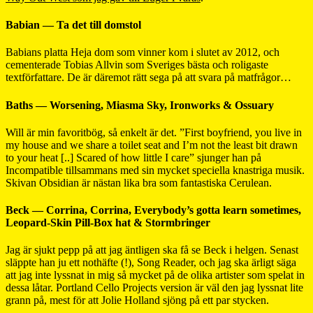
Babian — Ta det till domstol
Babians platta Heja dom som vinner kom i slutet av 2012, och
cementerade Tobias Allvin som Sveriges bästa och roligaste
textförfattare. De är däremot rätt sega på att svara på matfrågor…
Baths — Worsening, Miasma Sky, Ironworks & Ossuary
Will är min favoritbög, så enkelt är det. ”First boyfriend, you live in
my house and we share a toilet seat and I’m not the least bit drawn
to your heat [..] Scared of how little I care” sjunger han på
Incompatible tillsammans med sin mycket speciella knastriga musik.
Skivan Obsidian är nästan lika bra som fantastiska Cerulean.
Beck — Corrina, Corrina, Everybody’s gotta learn sometimes,
Leopard-Skin Pill-Box hat & Stormbringer
Jag är sjukt pepp på att jag äntligen ska få se Beck i helgen. Senast
släppte han ju ett nothäfte (!), Song Reader, och jag ska ärligt säga
att jag inte lyssnat in mig så mycket på de olika artister som spelat in
dessa låtar. Portland Cello Projects version är väl den jag lyssnat lite
grann på, mest för att Jolie Holland sjöng på ett par stycken.