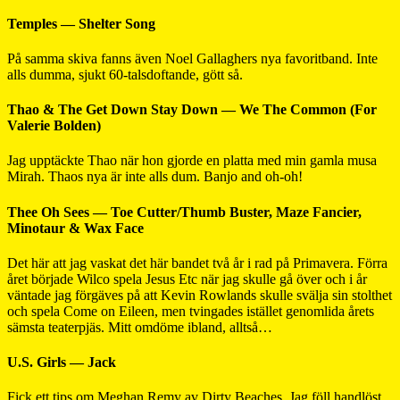
Temples — Shelter Song
På samma skiva fanns även Noel Gallaghers nya favoritband. Inte
alls dumma, sjukt 60-talsdoftande, gött så.
Thao & The Get Down Stay Down — We The Common (For
Valerie Bolden)
Jag upptäckte Thao när hon gjorde en platta med min gamla musa
Mirah. Thaos nya är inte alls dum. Banjo and oh-oh!
Thee Oh Sees — Toe Cutter/Thumb Buster, Maze Fancier,
Minotaur & Wax Face
Det här att jag vaskat det här bandet två år i rad på Primavera. Förra
året började Wilco spela Jesus Etc när jag skulle gå över och i år
väntade jag förgäves på att Kevin Rowlands skulle svälja sin stolthet
och spela Come on Eileen, men tvingades istället genomlida årets
sämsta teaterpjäs. Mitt omdöme ibland, alltså…
U.S. Girls — Jack
Fick ett tips om Meghan Remy av Dirty Beaches. Jag föll handlöst