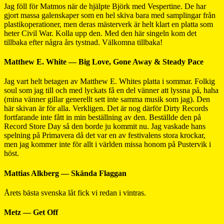
Jag föll för Matmos när de hjälpte Björk med Vespertine. De har
gjort massa galenskaper som en hel skiva bara med samplingar från
plastikoperationer, men deras mästerverk är helt klart en platta som
heter Civil War. Kolla upp den. Med den här singeln kom det
tillbaka efter några års tystnad. Välkomna tillbaka!
Matthew E. White — Big Love, Gone Away & Steady Pace
Jag vart helt betagen av Matthew E. Whites platta i sommar. Folkig
soul som jag till och med lyckats få en del vänner att lyssna på, haha
(mina vänner gillar generellt sett inte samma musik som jag). Den
här skivan är för alla. Verkligen. Det är nog därför Dirty Records
fortfarande inte fått in min beställning av den. Beställde den på
Record Store Day så den borde ju kommit nu. Jag vaskade hans
spelning på Primavera då det var en av festivalens stora krockar,
men jag kommer inte för allt i världen missa honom på Pustervik i
höst.
Mattias Alkberg — Skända Flaggan
Årets bästa svenska låt fick vi redan i vintras.
Metz — Get Off