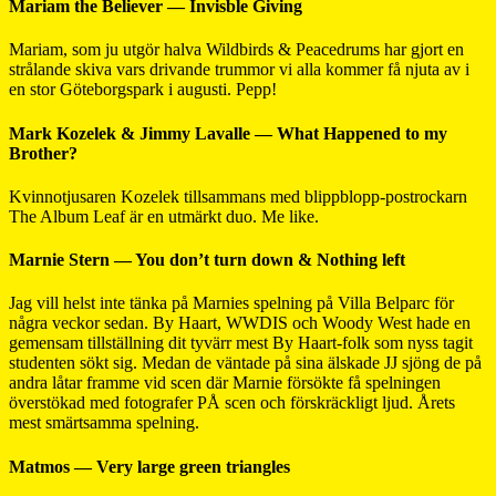
Mariam the Believer — Invisble Giving
Mariam, som ju utgör halva Wildbirds & Peacedrums har gjort en
strålande skiva vars drivande trummor vi alla kommer få njuta av i
en stor Göteborgspark i augusti. Pepp!
Mark Kozelek & Jimmy Lavalle — What Happened to my
Brother?
Kvinnotjusaren Kozelek tillsammans med blippblopp-postrockarn
The Album Leaf är en utmärkt duo. Me like.
Marnie Stern — You don’t turn down & Nothing left
Jag vill helst inte tänka på Marnies spelning på Villa Belparc för
några veckor sedan. By Haart, WWDIS och Woody West hade en
gemensam tillställning dit tyvärr mest By Haart-folk som nyss tagit
studenten sökt sig. Medan de väntade på sina älskade JJ sjöng de på
andra låtar framme vid scen där Marnie försökte få spelningen
överstökad med fotografer PÅ scen och förskräckligt ljud. Årets
mest smärtsamma spelning.
Matmos — Very large green triangles