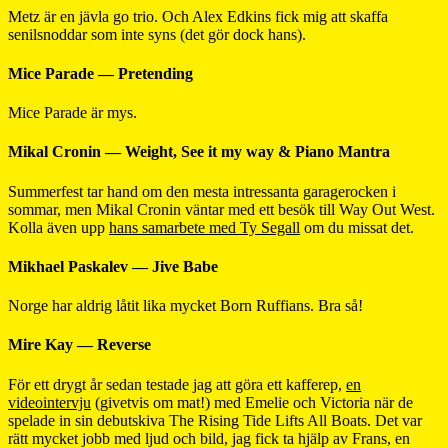
Metz är en jävla go trio. Och Alex Edkins fick mig att skaffa
senilsnoddar som inte syns (det gör dock hans).
Mice Parade — Pretending
Mice Parade är mys.
Mikal Cronin — Weight, See it my way & Piano Mantra
Summerfest tar hand om den mesta intressanta garagerocken i
sommar, men Mikal Cronin väntar med ett besök till Way Out West.
Kolla även upp
hans samarbete med Ty Segall
om du missat det.
Mikhael Paskalev — Jive Babe
Norge har aldrig låtit lika mycket Born Ruffians. Bra så!
Mire Kay — Reverse
För ett drygt år sedan testade jag att göra ett kafferep,
en
videointervju
(givetvis om mat!) med Emelie och Victoria när de
spelade in sin debutskiva The Rising Tide Lifts All Boats. Det var
rätt mycket jobb med ljud och bild, jag fick ta hjälp av Frans, en