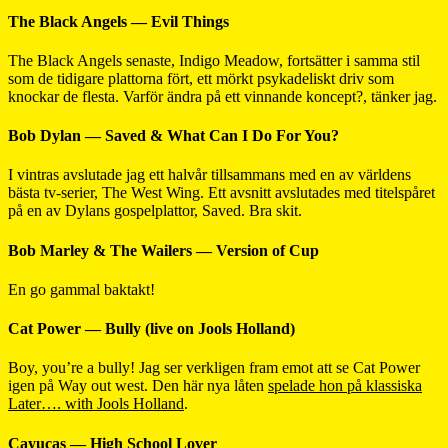
The Black Angels — Evil Things
The Black Angels senaste, Indigo Meadow, fortsätter i samma stil
som de tidigare plattorna fört, ett mörkt psykadeliskt driv som
knockar de flesta. Varför ändra på ett vinnande koncept?, tänker jag.
Bob Dylan — Saved & What Can I Do For You?
I vintras avslutade jag ett halvår tillsammans med en av världens
bästa tv-serier, The West Wing. Ett avsnitt avslutades med titelspåret
på en av Dylans gospelplattor, Saved. Bra skit.
Bob Marley & The Wailers — Version of Cup
En go gammal baktakt!
Cat Power — Bully (live on Jools Holland)
Boy, you’re a bully! Jag ser verkligen fram emot att se Cat Power
igen på Way out west. Den här nya låten
spelade hon på klassiska
Later…. with Jools Holland
.
Cayucas — High School Lover