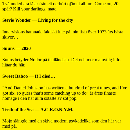
Två underbara låtar från ett oerhört ojämnt album. Come on, 20
spår? Kill your darlings, mate.
Stevie Wonder — Living for the city
Innervisions hamnade faktiskt inte på min lista över 1973 års bästa
skivor…
Suuns — 2020
Suuns betyder Nollor på thailändska. Det och mer matnyttig info
hittar du
här
.
Sweet Baboo — If I died…
”And Daniel Johnston has written a hundred of great tunes, and I’ve
got six, so guess that’s some catching up to do” är årets finaste
homage i den här allra sötaste av söt pop.
Teeth of the Sea — A.C.R.O.N.Y.M.
Mojo slängde med en skiva modern psykadelika som den här var
med på.