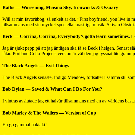
Baths — Worsening, Miasma Sky, Ironworks & Ossuary
Will är min favoritbög, så enkelt är det. ”First boyfriend, you live in 
tillsammans med sin mycket speciella knastriga musik. Skivan Obsidia
Beck — Corrina, Corrina, Everybody’s gotta learn sometimes, L
Jag är sjukt pepp på att jag äntligen ska få se Beck i helgen. Senast slä
låtar. Portland Cello Projects version är väl den jag lyssnat lite grann 
The Black Angels — Evil Things
The Black Angels senaste, Indigo Meadow, fortsätter i samma stil som d
Bob Dylan — Saved & What Can I Do For You?
I vintras avslutade jag ett halvår tillsammans med en av världens bästa
Bob Marley & The Wailers — Version of Cup
En go gammal baktakt!