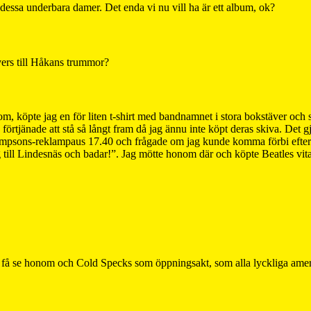
ssa underbara damer. Det enda vi nu vill ha är ett album, ok?
ers till Håkans trummor?
 kom, köpte jag en för liten t-shirt med bandnamnet i stora bokstäver oc
te förtjänade att stå så långt fram då jag ännu inte köpt deras skiva. 
i Simpsons-reklampaus 17.40 och frågade om jag kunde komma förbi eft
 till Lindesnäs och badar!”. Jag mötte honom där och köpte Beatles vita.
få se honom och Cold Specks som öppningsakt, som alla lyckliga amerika