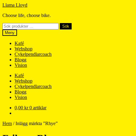
Hoppa
Hoppa
Llama Lloyd
till
till
Choose life, choose bike.
navigering
innehåll
Sök
Sök
efter:
Meny
Kafé
Webshop
Cykelpendlarcoach
Blogg
Vision
Kafé
Webshop
Cykelpendlarcoach
Blogg
Vision
0,00
kr
0 artiklar
Hem
/
Inlägg märkta ”Rhye”