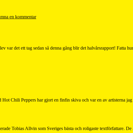
mna en kommentar
blev var det ett tag sedan så denna gång blir det halvårsrapport! Fatta h
t Chili Peppers har gjort en finfin skiva och var en av artisterna j
ade Tobias Allvin som Sveriges bästa och roligaste textförfattare. De 