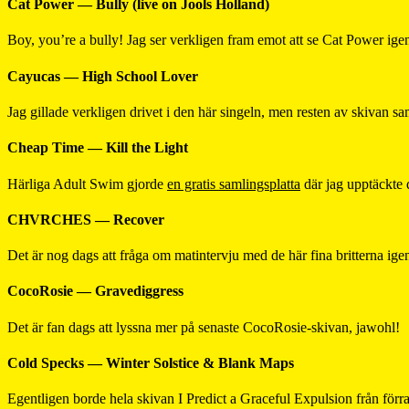
Cat Power — Bully (live on Jools Holland)
Boy, you’re a bully! Jag ser verkligen fram emot att se Cat Power ig
Cayucas — High School Lover
Jag gillade verkligen drivet i den här singeln, men resten av skivan s
Cheap Time — Kill the Light
Härliga Adult Swim gjorde
en gratis samlingsplatta
där jag upptäckte 
CHVRCHES — Recover
Det är nog dags att fråga om matintervju med de här fina britterna ig
CocoRosie — Gravediggress
Det är fan dags att lyssna mer på senaste CocoRosie-skivan, jawohl!
Cold Specks — Winter Solstice & Blank Maps
Egentligen borde hela skivan I Predict a Graceful Expulsion från förra 