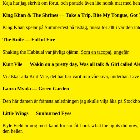
Kaja har jag skrivit om förut, och
pratade även lite norsk mat med he
King Khan & The Shrines — Take a Trip, Bite My Tongue, Got T
King Khan spelar på Summerfest på tisdag, missa för allt i världen int
The Knife — Full of Fire
Shaking the Habitual var jävligt ojämn.
Som en tacopaj, ungefär
.
Kurt Vile — Wakin on a pretty day, Was all talk & Girl called Al
Vi älskar alla Kurt Vile, det här har varit min vårskiva, underbar. Live
Laura Mvula — Green Garden
Den här damen är främsta anledningen jag skulle vilja åka på Stockholm
Little Wings — Sunburned Eyes
Kyle Field är nog mest känd för sin låt Look what the lights did no
den heller.