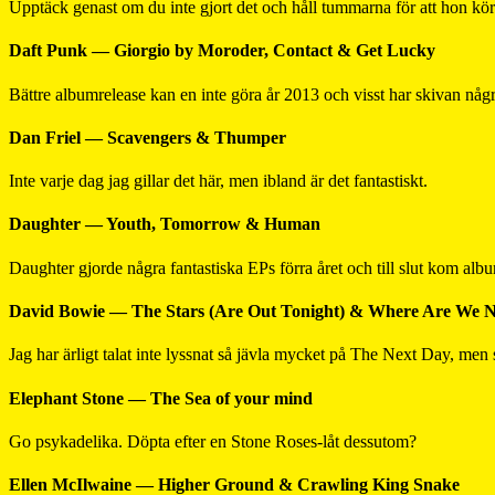
Upptäck genast om du inte gjort det och håll tummarna för att hon kör
Daft Punk — Giorgio by Moroder, Contact & Get Lucky
Bättre albumrelease kan en inte göra år 2013 och visst har skivan någr
Dan Friel — Scavengers & Thumper
Inte varje dag jag gillar det här, men ibland är det fantastiskt.
Daughter — Youth, Tomorrow & Human
Daughter gjorde några fantastiska EPs förra året och till slut kom albu
David Bowie — The Stars (Are Out Tonight) & Where Are We 
Jag har ärligt talat inte lyssnat så jävla mycket på The Next Day, men 
Elephant Stone — The Sea of your mind
Go psykadelika. Döpta efter en Stone Roses-låt dessutom?
Ellen McIlwaine — Higher Ground & Crawling King Snake