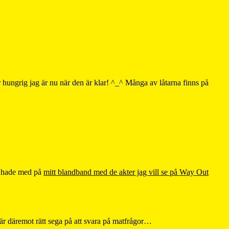
ur hungrig jag är nu när den är klar! ^_^ Många av låtarna finns på
ag hade med på
mitt blandband med de akter jag vill se på Way Out
är däremot rätt sega på att svara på matfrågor…