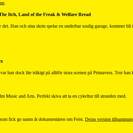
nne
.
he Itch, Land of the Freak & Welfare Bread
e det. Han och sina skrin spelar en underbar soulig garage, kommer bli f
ex
 var han dock lite tråkigt på alltför stora scenen på Primavera. Tror han 
 Music and Arts. Perfekt skiva att ta en cykeltur till stranden med.
w, som fick ge namn åt dokumentären om Feist.
Deras version tillsamman