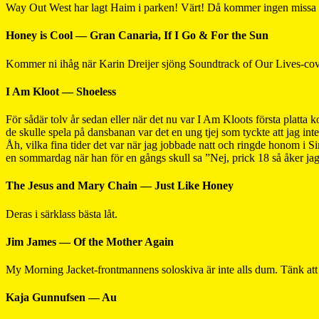
Way Out West har lagt Haim i parken! Värt! Då kommer ingen missa de
Honey is Cool — Gran Canaria, If I Go & For the Sun
Kommer ni ihåg när Karin Dreijer sjöng Soundtrack of Our Lives-cov
I Am Kloot — Shoeless
För sådär tolv år sedan eller när det nu var I Am Kloots första platta
de skulle spela på dansbanan var det en ung tjej som tyckte att jag in
Åh, vilka fina tider det var när jag jobbade natt och ringde honom 
en sommardag när han för en gångs skull sa ”Nej, prick 18 så åker jag
The Jesus and Mary Chain — Just Like Honey
Deras i särklass bästa låt.
Jim James — Of the Mother Again
My Morning Jacket-frontmannens soloskiva är inte alls dum. Tänk att 
Kaja Gunnufsen — Au