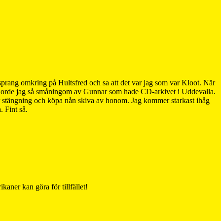
h sprang omkring på Hultsfred och sa att det var jag som var Kloot. När
Det gjorde jag så småningom av Gunnar som hade CD-arkivet i Uddevalla.
er stängning och köpa nån skiva av honom. Jag kommer starkast ihåg
 Fint så.
ner kan göra för tillfället!