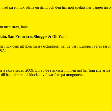
d på en mix-platta en gång och den har nog spelats fler gånger än or
itu med strax, haha.
ain, San Francisco, Shuggie & Oh Yeah
laget fick dem att göra massa extragrejer när de var i Europa i våras s
i USA…
rsta skiva sedan 2009. En av de starkaste minnen jag har från alla år på 
till hans förtret då klockan väl var fem på morgonen…