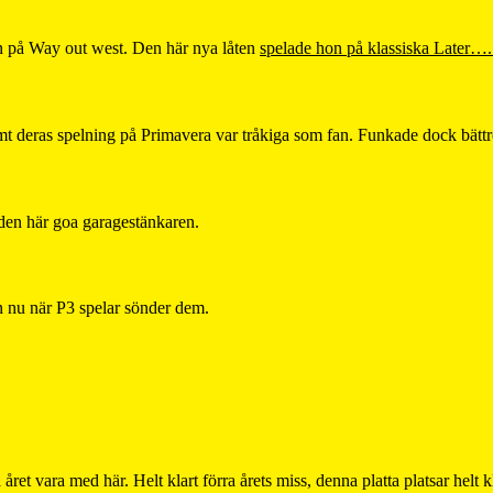
en på Way out west. Den här nya låten
spelade hon på klassiska Later….
amt deras spelning på Primavera var tråkiga som fan. Funkade dock bättre
den här goa garagestänkaren.
en nu när P3 spelar sönder dem.
året vara med här. Helt klart förra årets miss, denna platta platsar helt 