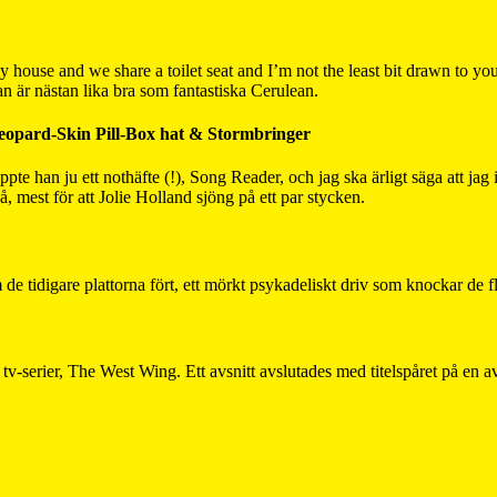
my house and we share a toilet seat and I’m not the least bit drawn to yo
n är nästan lika bra som fantastiska Cerulean.
eopard-Skin Pill-Box hat & Stormbringer
ppte han ju ett nothäfte (!), Song Reader, och jag ska ärligt säga att jag
på, mest för att Jolie Holland sjöng på ett par stycken.
e tidigare plattorna fört, ett mörkt psykadeliskt driv som knockar de fl
 tv-serier, The West Wing. Ett avsnitt avslutades med titelspåret på en a