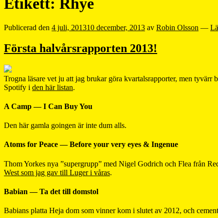
Etikett:
Rhye
Publicerad den
4 juli, 2013
10 december, 2013
av
Robin Olsson
—
Lä
Första halvårsrapporten 2013!
Trogna läsare vet ju att jag brukar göra kvartalsrapporter, men tyvärr 
Spotify i
den här listan
.
A Camp — I Can Buy You
Den här gamla goingen är inte dum alls.
Atoms for Peace — Before your very eyes & Ingenue
Thom Yorkes nya ”supergrupp” med Nigel Godrich och Flea från Red Ho
West som jag gav till Luger i våras
.
Babian — Ta det till domstol
Babians platta Heja dom som vinner kom i slutet av 2012, och cementer