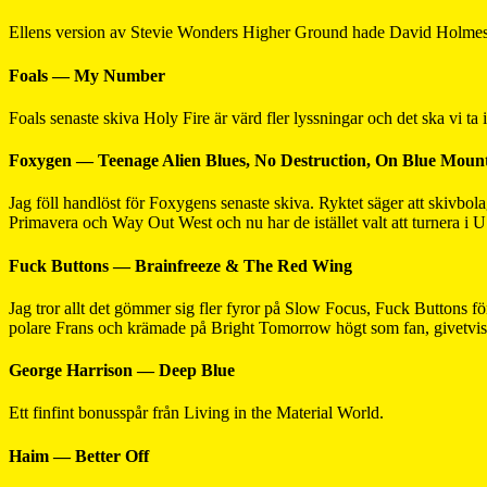
Ellens version av Stevie Wonders Higher Ground hade David Holmes me
Foals — My Number
Foals senaste skiva Holy Fire är värd fler lyssningar och det ska vi ta 
Foxygen — Teenage Alien Blues, No Destruction, On Blue Mount
Jag föll handlöst för Foxygens senaste skiva. Ryktet säger att skivbo
Primavera och Way Out West och nu har de istället valt att turnera 
Fuck Buttons — Brainfreeze & The Red Wing
Jag tror allt det gömmer sig fler fyror på Slow Focus, Fuck Buttons fö
polare Frans och krämade på Bright Tomorrow högt som fan, givetvis 
George Harrison — Deep Blue
Ett finfint bonusspår från Living in the Material World.
Haim — Better Off