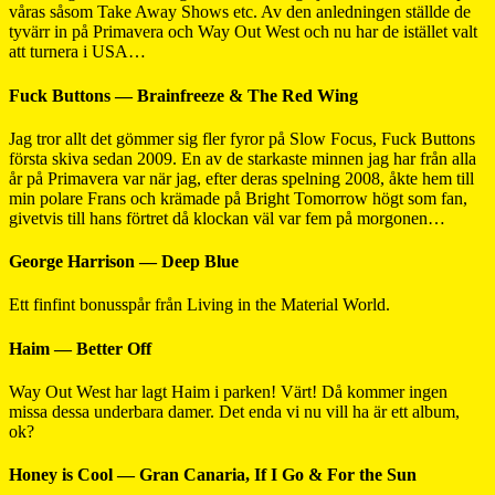
våras såsom Take Away Shows etc. Av den anledningen ställde de
tyvärr in på Primavera och Way Out West och nu har de istället valt
att turnera i USA…
Fuck Buttons — Brainfreeze & The Red Wing
Jag tror allt det gömmer sig fler fyror på Slow Focus, Fuck Buttons
första skiva sedan 2009. En av de starkaste minnen jag har från alla
år på Primavera var när jag, efter deras spelning 2008, åkte hem till
min polare Frans och krämade på Bright Tomorrow högt som fan,
givetvis till hans förtret då klockan väl var fem på morgonen…
George Harrison — Deep Blue
Ett finfint bonusspår från Living in the Material World.
Haim — Better Off
Way Out West har lagt Haim i parken! Värt! Då kommer ingen
missa dessa underbara damer. Det enda vi nu vill ha är ett album,
ok?
Honey is Cool — Gran Canaria, If I Go & For the Sun