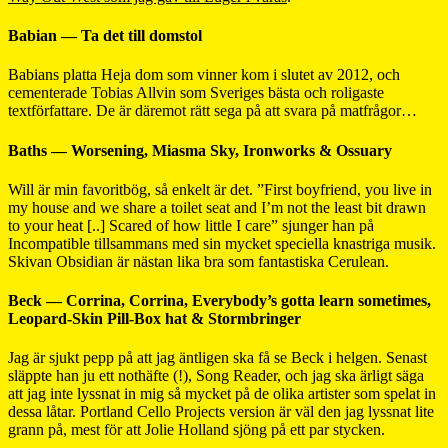
Babian — Ta det till domstol
Babians platta Heja dom som vinner kom i slutet av 2012, och
cementerade Tobias Allvin som Sveriges bästa och roligaste
textförfattare. De är däremot rätt sega på att svara på matfrågor…
Baths — Worsening, Miasma Sky, Ironworks & Ossuary
Will är min favoritbög, så enkelt är det. ”First boyfriend, you live in
my house and we share a toilet seat and I’m not the least bit drawn
to your heat [..] Scared of how little I care” sjunger han på
Incompatible tillsammans med sin mycket speciella knastriga musik.
Skivan Obsidian är nästan lika bra som fantastiska Cerulean.
Beck — Corrina, Corrina, Everybody’s gotta learn sometimes,
Leopard-Skin Pill-Box hat & Stormbringer
Jag är sjukt pepp på att jag äntligen ska få se Beck i helgen. Senast
släppte han ju ett nothäfte (!), Song Reader, och jag ska ärligt säga
att jag inte lyssnat in mig så mycket på de olika artister som spelat in
dessa låtar. Portland Cello Projects version är väl den jag lyssnat lite
grann på, mest för att Jolie Holland sjöng på ett par stycken.