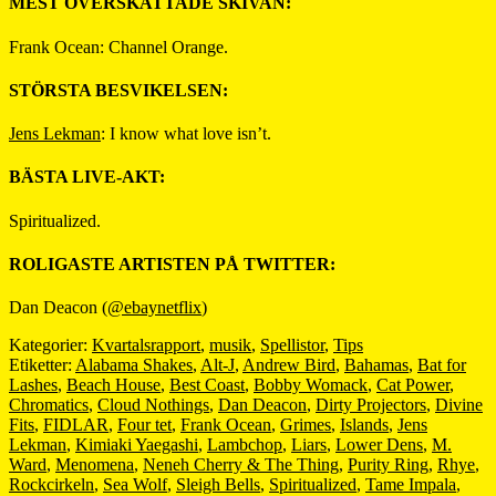
MEST ÖVERSKATTADE SKIVAN:
Frank Ocean: Channel Orange.
STÖRSTA BESVIKELSEN:
Jens Lekman
: I know what love isn’t.
BÄSTA LIVE-AKT:
Spiritualized.
ROLIGASTE ARTISTEN PÅ TWITTER:
Dan Deacon (
@ebaynetflix
)
Kategorier:
Kvartalsrapport
,
musik
,
Spellistor
,
Tips
Etiketter:
Alabama Shakes
,
Alt-J
,
Andrew Bird
,
Bahamas
,
Bat for
Lashes
,
Beach House
,
Best Coast
,
Bobby Womack
,
Cat Power
,
Chromatics
,
Cloud Nothings
,
Dan Deacon
,
Dirty Projectors
,
Divine
Fits
,
FIDLAR
,
Four tet
,
Frank Ocean
,
Grimes
,
Islands
,
Jens
Lekman
,
Kimiaki Yaegashi
,
Lambchop
,
Liars
,
Lower Dens
,
M.
Ward
,
Menomena
,
Neneh Cherry & The Thing
,
Purity Ring
,
Rhye
,
Rockcirkeln
,
Sea Wolf
,
Sleigh Bells
,
Spiritualized
,
Tame Impala
,