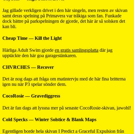
Jag gillade verkligen drivet i den här singeln, men resten av skivan
samt deras spelning på Primavera var tråkiga som fan. Funkade
dock bättre på parkspelningen de gjorde, det här är så solsken det
kan bli.
Cheap Time — Kill the Light
Härliga Adult Swim gjorde
en gratis samlingsplatta
där jag
upptäckte den här goa garagestänkaren.
CHVRCHES — Recover
Det är nog dags att fråga om matintervju med de här fina britterna
igen nu när P3 spelar sönder dem.
CocoRosie — Gravediggress
Det är fan dags att lyssna mer på senaste CocoRosie-skivan, jawohl!
Cold Specks — Winter Solstice & Blank Maps
Egentligen borde hela skivan I Predict a Graceful Expulsion från