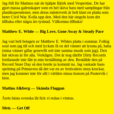
Jag föll för Matmos när de hjälpte Björk med Vespertine. De har
gjort massa galenskaper som en hel skiva bara med samplingar från
plastikoperationer, men deras mästerverk är helt klart en platta som
heter Civil War. Kolla upp den. Med den här singeln kom det
tillbaka efter några års tystnad. Välkomna tillbaka!
Matthew E. White — Big Love, Gone Away & Steady Pace
Jag vart helt betagen av Matthew E. Whites platta i sommar. Folkig
soul som jag till och med lyckats få en del vänner att lyssna på, haha
(mina vänner gillar generellt sett inte samma musik som jag). Den
här skivan är för alla. Verkligen. Det är nog därför Dirty Records
fortfarande inte fått in min beställning av den. Beställde den på
Record Store Day så den borde ju kommit nu. Jag vaskade hans
spelning på Primavera då det var en av festivalens stora krockar,
men jag kommer inte för allt i världen missa honom på Pustervik i
höst.
Mattias Alkberg — Skända Flaggan
Årets bästa svenska låt fick vi redan i vintras.
Metz — Get Off