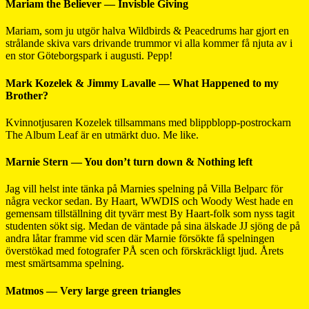
Mariam the Believer — Invisble Giving
Mariam, som ju utgör halva Wildbirds & Peacedrums har gjort en
strålande skiva vars drivande trummor vi alla kommer få njuta av i
en stor Göteborgspark i augusti. Pepp!
Mark Kozelek & Jimmy Lavalle — What Happened to my
Brother?
Kvinnotjusaren Kozelek tillsammans med blippblopp-postrockarn
The Album Leaf är en utmärkt duo. Me like.
Marnie Stern — You don’t turn down & Nothing left
Jag vill helst inte tänka på Marnies spelning på Villa Belparc för
några veckor sedan. By Haart, WWDIS och Woody West hade en
gemensam tillställning dit tyvärr mest By Haart-folk som nyss tagit
studenten sökt sig. Medan de väntade på sina älskade JJ sjöng de på
andra låtar framme vid scen där Marnie försökte få spelningen
överstökad med fotografer PÅ scen och förskräckligt ljud. Årets
mest smärtsamma spelning.
Matmos — Very large green triangles