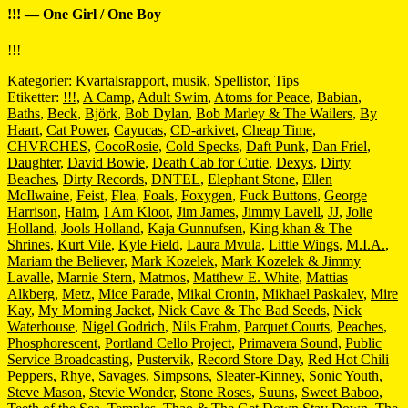
!!! — One Girl / One Boy
!!!
Kategorier:
Kvartalsrapport
,
musik
,
Spellistor
,
Tips
Etiketter:
!!!
,
A Camp
,
Adult Swim
,
Atoms for Peace
,
Babian
,
Baths
,
Beck
,
Björk
,
Bob Dylan
,
Bob Marley & The Wailers
,
By
Haart
,
Cat Power
,
Cayucas
,
CD-arkivet
,
Cheap Time
,
CHVRCHES
,
CocoRosie
,
Cold Specks
,
Daft Punk
,
Dan Friel
,
Daughter
,
David Bowie
,
Death Cab for Cutie
,
Dexys
,
Dirty
Beaches
,
Dirty Records
,
DNTEL
,
Elephant Stone
,
Ellen
McIlwaine
,
Feist
,
Flea
,
Foals
,
Foxygen
,
Fuck Buttons
,
George
Harrison
,
Haim
,
I Am Kloot
,
Jim James
,
Jimmy Lavell
,
JJ
,
Jolie
Holland
,
Jools Holland
,
Kaja Gunnufsen
,
King khan & The
Shrines
,
Kurt Vile
,
Kyle Field
,
Laura Mvula
,
Little Wings
,
M.I.A.
,
Mariam the Believer
,
Mark Kozelek
,
Mark Kozelek & Jimmy
Lavalle
,
Marnie Stern
,
Matmos
,
Matthew E. White
,
Mattias
Alkberg
,
Metz
,
Mice Parade
,
Mikal Cronin
,
Mikhael Paskalev
,
Mire
Kay
,
My Morning Jacket
,
Nick Cave & The Bad Seeds
,
Nick
Waterhouse
,
Nigel Godrich
,
Nils Frahm
,
Parquet Courts
,
Peaches
,
Phosphorescent
,
Portland Cello Project
,
Primavera Sound
,
Public
Service Broadcasting
,
Pustervik
,
Record Store Day
,
Red Hot Chili
Peppers
,
Rhye
,
Savages
,
Simpsons
,
Sleater-Kinney
,
Sonic Youth
,
Steve Mason
,
Stevie Wonder
,
Stone Roses
,
Suuns
,
Sweet Baboo
,