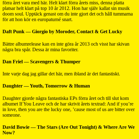
förra året vara med här. Helt klart förra årets miss, denna platta
platsar helt klart på top 10 år 2012. Hon har själv kallat sin musik
doom soul. Upptäck genast om du inte gjort det och håll tummarna
för att hon kör en europaturné snart.
Daft Punk — Giorgio by Moroder, Contact & Get Lucky
Bättre albumrelease kan en inte göra år 2013 och visst har skivan
några bra spår. Dessa är mina favoriter.
Dan Friel — Scavengers & Thumper
Inte varje dag jag gillar det här, men ibland är det fantastiskt.
Daughter — Youth, Tomorrow & Human
Daughter gjorde några fantastiska EPs förra året och till slut kom
albumet If You Leave och de har skrivit årets textrad: And if you’re
in love, then you are the lucky one, ’cause most of us are bitter over
someone.
David Bowie — The Stars (Are Out Tonight) & Where Are We
Now?