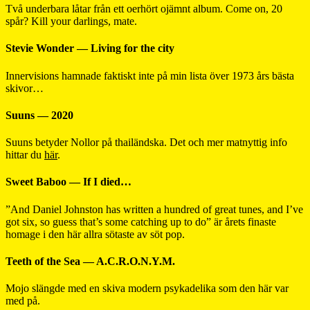
Två underbara låtar från ett oerhört ojämnt album. Come on, 20
spår? Kill your darlings, mate.
Stevie Wonder — Living for the city
Innervisions hamnade faktiskt inte på min lista över 1973 års bästa
skivor…
Suuns — 2020
Suuns betyder Nollor på thailändska. Det och mer matnyttig info
hittar du
här
.
Sweet Baboo — If I died…
”And Daniel Johnston has written a hundred of great tunes, and I’ve
got six, so guess that’s some catching up to do” är årets finaste
homage i den här allra sötaste av söt pop.
Teeth of the Sea — A.C.R.O.N.Y.M.
Mojo slängde med en skiva modern psykadelika som den här var
med på.