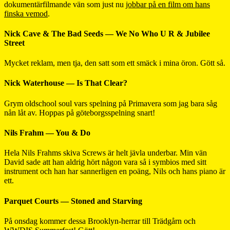
dokumentärfilmande vän som just nu
jobbar på en film om hans
finska vemod
.
Nick Cave & The Bad Seeds — We No Who U R & Jubilee
Street
Mycket reklam, men tja, den satt som ett smäck i mina öron. Gött så.
Nick Waterhouse — Is That Clear?
Grym oldschool soul vars spelning på Primavera som jag bara såg
nån låt av. Hoppas på göteborgsspelning snart!
Nils Frahm — You & Do
Hela Nils Frahms skiva Screws är helt jävla underbar. Min vän
David sade att han aldrig hört någon vara så i symbios med sitt
instrument och han har sannerligen en poäng, Nils och hans piano är
ett.
Parquet Courts — Stoned and Starving
På onsdag kommer dessa Brooklyn-herrar till Trädgårn och