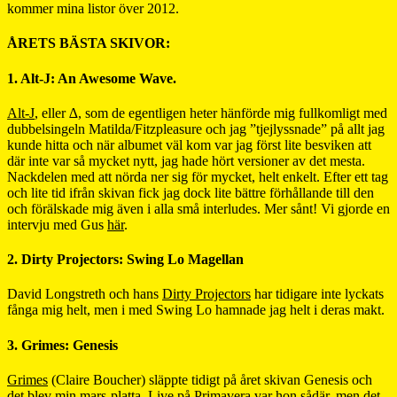
kommer mina listor över 2012.
ÅRETS BÄSTA SKIVOR:
1. Alt-J: An Awesome Wave.
Alt-J
, eller ∆, som de egentligen heter hänförde mig fullkomligt med
dubbelsingeln Matilda/Fitzpleasure och jag ”tjejlyssnade” på allt jag
kunde hitta och när albumet väl kom var jag först lite besviken att
där inte var så mycket nytt, jag hade hört versioner av det mesta.
Nackdelen med att nörda ner sig för mycket, helt enkelt. Efter ett tag
och lite tid ifrån skivan fick jag dock lite bättre förhållande till den
och förälskade mig även i alla små interludes. Mer sånt! Vi gjorde en
intervju med Gus
här
.
2. Dirty Projectors: Swing Lo Magellan
David Longstreth och hans
Dirty Projectors
har tidigare inte lyckats
fånga mig helt, men i med Swing Lo hamnade jag helt i deras makt.
3. Grimes: Genesis
Grimes
(Claire Boucher) släppte tidigt på året skivan Genesis och
det blev min mars-platta. Live på Primavera var hon sådär, men det