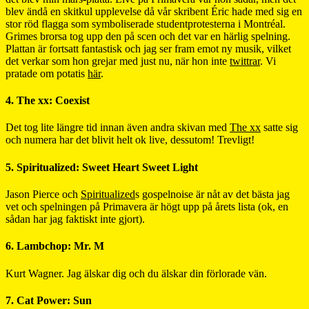
blev ändå en skitkul upplevelse då vår skribent Éric hade med sig en
stor röd flagga som symboliserade studentprotesterna i Montréal.
Grimes brorsa tog upp den på scen och det var en härlig spelning.
Plattan är fortsatt fantastisk och jag ser fram emot ny musik, vilket
det verkar som hon grejar med just nu, när hon inte
twittrar
. Vi
pratade om potatis
här
.
4. The xx: Coexist
Det tog lite längre tid innan även andra skivan med
The xx
satte sig
och numera har det blivit helt ok live, dessutom! Trevligt!
5. Spiritualized: Sweet Heart Sweet Light
Jason Pierce och
Spiritualized
s gospelnoise är nåt av det bästa jag
vet och spelningen på Primavera är högt upp på årets lista (ok, en
sådan har jag faktiskt inte gjort).
6. Lambchop: Mr. M
Kurt Wagner. Jag älskar dig och du älskar din förlorade vän.
7. Cat Power: Sun