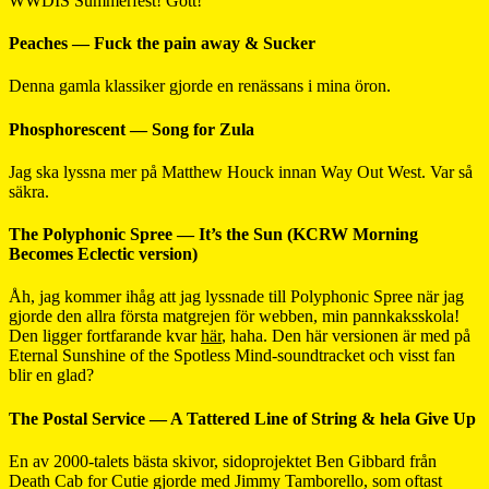
WWDIS Summerfest! Gött!
Peaches — Fuck the pain away & Sucker
Denna gamla klassiker gjorde en renässans i mina öron.
Phosphorescent — Song for Zula
Jag ska lyssna mer på Matthew Houck innan Way Out West. Var så
säkra.
The Polyphonic Spree — It’s the Sun (KCRW Morning
Becomes Eclectic version)
Åh, jag kommer ihåg att jag lyssnade till Polyphonic Spree när jag
gjorde den allra första matgrejen för webben, min pannkaksskola!
Den ligger fortfarande kvar
här
, haha. Den här versionen är med på
Eternal Sunshine of the Spotless Mind-soundtracket och visst fan
blir en glad?
The Postal Service — A Tattered Line of String & hela Give Up
En av 2000-talets bästa skivor, sidoprojektet Ben Gibbard från
Death Cab for Cutie gjorde med Jimmy Tamborello, som oftast