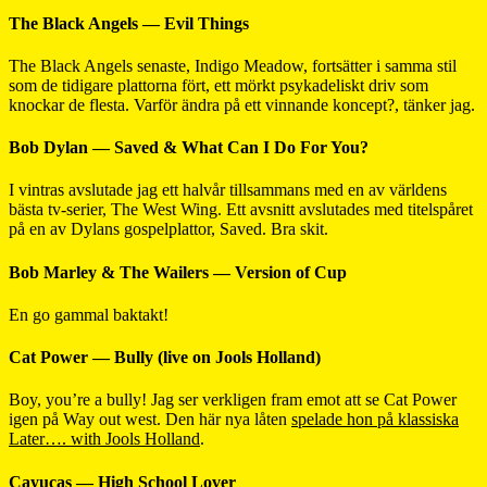
The Black Angels — Evil Things
The Black Angels senaste, Indigo Meadow, fortsätter i samma stil
som de tidigare plattorna fört, ett mörkt psykadeliskt driv som
knockar de flesta. Varför ändra på ett vinnande koncept?, tänker jag.
Bob Dylan — Saved & What Can I Do For You?
I vintras avslutade jag ett halvår tillsammans med en av världens
bästa tv-serier, The West Wing. Ett avsnitt avslutades med titelspåret
på en av Dylans gospelplattor, Saved. Bra skit.
Bob Marley & The Wailers — Version of Cup
En go gammal baktakt!
Cat Power — Bully (live on Jools Holland)
Boy, you’re a bully! Jag ser verkligen fram emot att se Cat Power
igen på Way out west. Den här nya låten
spelade hon på klassiska
Later…. with Jools Holland
.
Cayucas — High School Lover