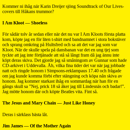
Kommer ni ihåg när Karin Dreijer sjöng Soundtrack of Our Lives-
covers till Håkans trummor?
I Am Kloot — Shoeless
För sådär tolv år sedan eller när det nu var I Am Kloots första platta
kom, köpte jag en för liten t-shirt med bandnamnet i stora bokstäver
och sprang omkring på Hultsfred och sa att det var jag som var
Kloot. När de skulle spela på dansbanan var det en ung tjej som
tyckte att jag inte förtjänade att stå så långt fram då jag ännu inte
köpt deras skiva. Det gjorde jag så småningom av Gunnar som hade
CD-arkivet i Uddevalla. Åh, vilka fina tider det var när jag jobbade
natt och ringde honom i Simpsons-reklampaus 17.40 och frågade
om jag kunde komma förbi efter stängning och köpa nån skiva av
honom. Jag kommer starkast ihåg en sommardag när han för en
gångs skull sa ”Nej, prick 18 så åker jag till Lindesnäs och badar!”.
Jag mötte honom där och köpte Beatles vita. Fint så.
The Jesus and Mary Chain — Just Like Honey
Deras i särklass bästa låt.
Jim James — Of the Mother Again