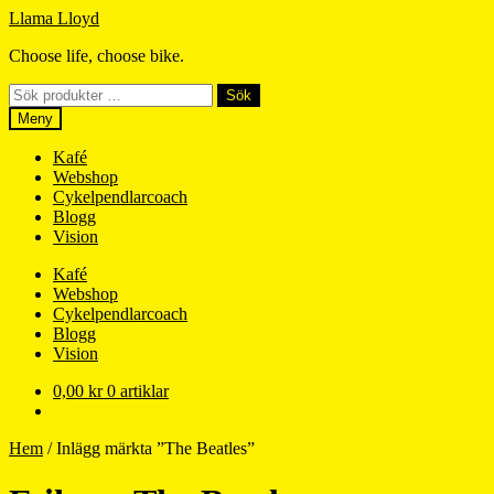
Hoppa
Hoppa
Llama Lloyd
till
till
Choose life, choose bike.
navigering
innehåll
Sök
Sök
efter:
Meny
Kafé
Webshop
Cykelpendlarcoach
Blogg
Vision
Kafé
Webshop
Cykelpendlarcoach
Blogg
Vision
0,00
kr
0 artiklar
Hem
/
Inlägg märkta ”The Beatles”