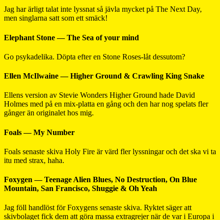
Jag har ärligt talat inte lyssnat så jävla mycket på The Next Day,
men singlarna satt som ett smäck!
Elephant Stone — The Sea of your mind
Go psykadelika. Döpta efter en Stone Roses-låt dessutom?
Ellen McIlwaine — Higher Ground & Crawling King Snake
Ellens version av Stevie Wonders Higher Ground hade David
Holmes med på en mix-platta en gång och den har nog spelats fler
gånger än originalet hos mig.
Foals — My Number
Foals senaste skiva Holy Fire är värd fler lyssningar och det ska vi ta
itu med strax, haha.
Foxygen — Teenage Alien Blues, No Destruction, On Blue
Mountain, San Francisco, Shuggie & Oh Yeah
Jag föll handlöst för Foxygens senaste skiva. Ryktet säger att
skivbolaget fick dem att göra massa extragrejer när de var i Europa i