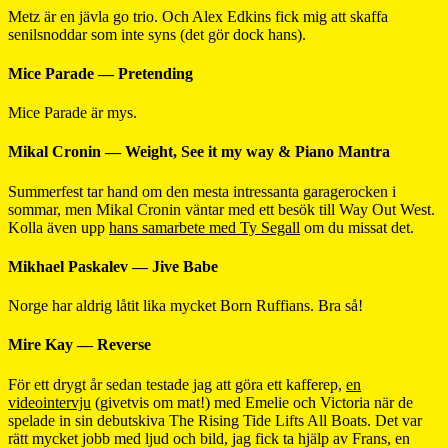
Metz är en jävla go trio. Och Alex Edkins fick mig att skaffa
senilsnoddar som inte syns (det gör dock hans).
Mice Parade — Pretending
Mice Parade är mys.
Mikal Cronin — Weight, See it my way & Piano Mantra
Summerfest tar hand om den mesta intressanta garagerocken i
sommar, men Mikal Cronin väntar med ett besök till Way Out West.
Kolla även upp
hans samarbete med Ty Segall
om du missat det.
Mikhael Paskalev — Jive Babe
Norge har aldrig låtit lika mycket Born Ruffians. Bra så!
Mire Kay — Reverse
För ett drygt år sedan testade jag att göra ett kafferep,
en
videointervju
(givetvis om mat!) med Emelie och Victoria när de
spelade in sin debutskiva The Rising Tide Lifts All Boats. Det var
rätt mycket jobb med ljud och bild, jag fick ta hjälp av Frans, en