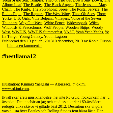
Teeth of the Sea
,
Temples
,
Thao & The Get Down Stay Down
,
The
Album Leaf
,
The Beatles
,
The Black Angels
,
The Jesus and Mary
Chain
,
The Knife
,
The Polyphonic Spree
,
The Postal Service
,
The
Radio Dept.
,
The Rapture
,
The West Wing
,
Thee Oh Sees
,
Thom
Yorke
,
U.S. Girls
,
Villa Belparc
,
Villagers
,
Voice of the Seven
Thunders
,
Way Out West
,
White Fence
,
Widowspeak
,
Wilco
,
Wildbirds & Peacedrums
,
Wolf People
,
Wooden Shjips
,
Woody
West
,
WWDIS
,
WWDIS Summerfest
,
YAST
,
Yeah Yeah Yeahs
,
Yo
La Tengo
,
Young Galaxy
,
Youth Lagoon
Publicerad den
19 januari, 2013
10 december, 2013
av
Robin Olsson
—
Lämna en kommentar
#bestllama12
Illustration: Kimiaki Yaegashi — Alpizzaca.
@okimi
www.okimi.com
.
Ikväll sker årets musikhändelse, nej inte P3 Guld,
rockcirkeln
har ju
årsmöte! Det innebär att jag och ett dussin karlar i 60-årsåldern
redogör vilka skivor vi gillade bäst 2012. Dessutom ska vi göra
varsin lista över Beatles och Rolling Stones fem bästa låtar. Här