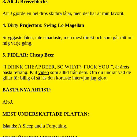
3. Alt-J: Breezeblocks
Alt-J gjorde en hel drös skitbra låtar, men det här är min favorit.
4. Dirty Projectors: Swing Lo Magellan
Snyggaste låten, inte smartaste, men mest direkt och som går rätt in i
mig varje gång.
5. FIDLAR: Cheap Beer
”I DRINK CHEAP BEER, SO WHAT?, FUCK YOU!”, är årets
bästa refräng. Kul
video
som alltid från dem. Om du undrar vad de
gillar för billig öl så
läs den kortaste intervjun jag gjort.
BÄSTA NYA ARTIST:
Alt-J.
MEST UNDERSKATTADE PLATTAN:
Islands
: A Sleep and a Forgetting.