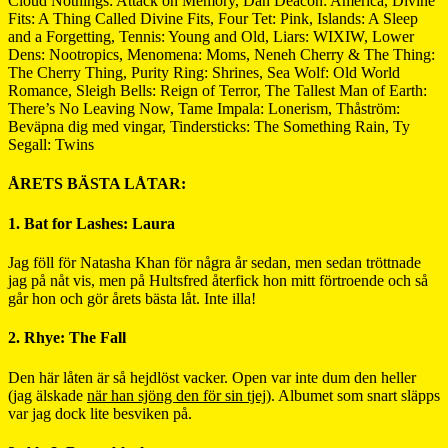
Cloud Nothings: Attack on Memory, Dan Deacon: America, Divine
Fits: A Thing Called Divine Fits, Four Tet: Pink, Islands: A Sleep
and a Forgetting, Tennis: Young and Old, Liars: WIXIW, Lower
Dens: Nootropics, Menomena: Moms, Neneh Cherry & The Thing:
The Cherry Thing, Purity Ring: Shrines, Sea Wolf: Old World
Romance, Sleigh Bells: Reign of Terror, The Tallest Man of Earth:
There’s No Leaving Now, Tame Impala: Lonerism, Thåström:
Beväpna dig med vingar, Tindersticks: The Something Rain, Ty
Segall: Twins
ÅRETS BÄSTA LÅTAR:
1. Bat for Lashes: Laura
Jag föll för Natasha Khan för några år sedan, men sedan tröttnade
jag på nåt vis, men på Hultsfred återfick hon mitt förtroende och så
går hon och gör årets bästa låt. Inte illa!
2. Rhye: The Fall
Den här låten är så hejdlöst vacker. Open var inte dum den heller
(jag älskade
när han sjöng den för sin tjej
). Albumet som snart släpps
var jag dock lite besviken på.