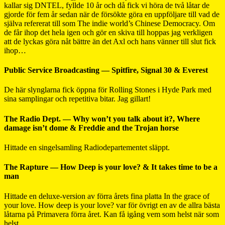
kallar sig DNTEL, fyllde 10 år och då fick vi höra de två låtar de
gjorde för fem år sedan när de försökte göra en uppföljare till vad de
själva refererat till som The indie world’s Chinese Democracy. Om
de får ihop det hela igen och gör en skiva till hoppas jag verkligen
att de lyckas göra nåt bättre än det Axl och hans vänner till slut fick
ihop…
Public Service Broadcasting — Spitfire, Signal 30 & Everest
De här slynglarna fick öppna för Rolling Stones i Hyde Park med
sina samplingar och repetitiva bitar. Jag gillart!
The Radio Dept. — Why won’t you talk about it?, Where
damage isn’t dome & Freddie and the Trojan horse
Hittade en singelsamling Radiodepartementet släppt.
The Rapture — How Deep is your love? & It takes time to be a
man
Hittade en deluxe-version av förra årets fina platta In the grace of
your love. How deep is your love? var för övrigt en av de allra bästa
låtarna på Primavera förra året. Kan få igång vem som helst när som
helst.