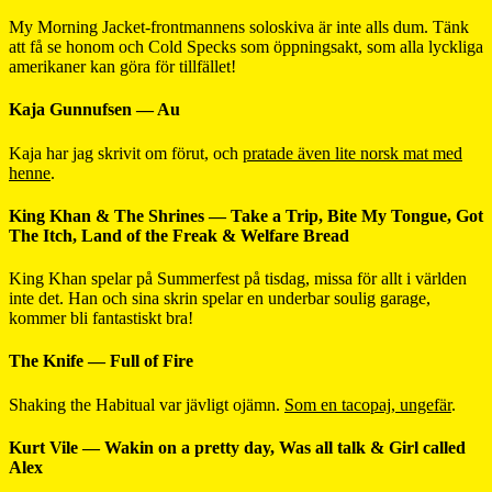
My Morning Jacket-frontmannens soloskiva är inte alls dum. Tänk
att få se honom och Cold Specks som öppningsakt, som alla lyckliga
amerikaner kan göra för tillfället!
Kaja Gunnufsen — Au
Kaja har jag skrivit om förut, och
pratade även lite norsk mat med
henne
.
King Khan & The Shrines — Take a Trip, Bite My Tongue, Got
The Itch, Land of the Freak & Welfare Bread
King Khan spelar på Summerfest på tisdag, missa för allt i världen
inte det. Han och sina skrin spelar en underbar soulig garage,
kommer bli fantastiskt bra!
The Knife — Full of Fire
Shaking the Habitual var jävligt ojämn.
Som en tacopaj, ungefär
.
Kurt Vile — Wakin on a pretty day, Was all talk & Girl called
Alex