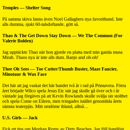
Temples — Shelter Song
På samma skiva fanns även Noel Gallaghers nya favoritband. Inte
alls dumma, sjukt 60-talsdoftande, gött så.
Thao & The Get Down Stay Down — We The Common (For
Valerie Bolden)
Jag upptäckte Thao när hon gjorde en platta med min gamla musa
Mirah. Thaos nya är inte alls dum. Banjo and oh-oh!
Thee Oh Sees — Toe Cutter/Thumb Buster, Maze Fancier,
Minotaur & Wax Face
Det här att jag vaskat det här bandet två år i rad på Primavera. Förra
året började Wilco spela Jesus Etc när jag skulle gå över och i år
väntade jag förgäves på att Kevin Rowlands skulle svälja sin stolthet
och spela Come on Eileen, men tvingades istället genomlida årets
sämsta teaterpjäs. Mitt omdöme ibland, alltså…
U.S. Girls — Jack
Fick ett tips om Meghan Remy av Dirty Beaches. Jag föll handlöst