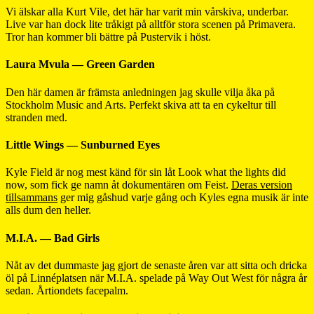
Vi älskar alla Kurt Vile, det här har varit min vårskiva, underbar.
Live var han dock lite tråkigt på alltför stora scenen på Primavera.
Tror han kommer bli bättre på Pustervik i höst.
Laura Mvula — Green Garden
Den här damen är främsta anledningen jag skulle vilja åka på
Stockholm Music and Arts. Perfekt skiva att ta en cykeltur till
stranden med.
Little Wings — Sunburned Eyes
Kyle Field är nog mest känd för sin låt Look what the lights did
now, som fick ge namn åt dokumentären om Feist.
Deras version
tillsammans
ger mig gåshud varje gång och Kyles egna musik är inte
alls dum den heller.
M.I.A. — Bad Girls
Nåt av det dummaste jag gjort de senaste åren var att sitta och dricka
öl på Linnéplatsen när M.I.A. spelade på Way Out West för några år
sedan. Årtiondets facepalm.