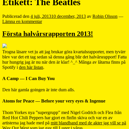
Etikett:
The Beatles
Publicerad den
4 juli, 2013
10 december, 2013
av
Robin Olsson
—
Lämna en kommentar
Första halvårsrapporten 2013!
Trogna läsare vet ju att jag brukar göra kvartalsrapporter, men tyvärr
blev var det ett tag sedan så denna gång blir det halvårsrapport! Fatta
hur hungrig jag är nu när den är klar! ^_^ Många av låtarna finns på
Spotify i
den här listan
.
A Camp — I Can Buy You
Den här gamla goingen är inte dum alls.
Atoms for Peace — Before your very eyes & Ingenue
Thom Yorkes nya ”supergrupp” med Nigel Godrich och Flea från
Red Hot Chili Peppers har gjort en finfin skiva och var en av
artisterna jag hade med på
mitt blandband med de akter jag vill se på
Way Out West som jag gav till Luger i våras
.