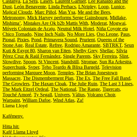
Castanya
,
La Sera
,
Lasers
,
Laurent Garnier
,
Lee Ranaldo and the
Dust
,
León Benavente
,
Linda Perhacs
,
LNripley
,
Loop
,
Lunice
,
Majical Cloudz
,
Marc Piñol
,
Mas Ysa
,
Me and the Bees
,
Metronomy
,
Mick Harvey performs Serge Gainsbourg
,
Midlake
,
Mishima’
,
Mistakes Are Ok b2b Mattis With
,
Moderat
,
Mogwai
,
Móveis Coloniais de Acaju
,
Neutral Milk Hotel
,
Niña Coyote eta
Chico Tornado
,
Nine Inch Nails
,
No More Lies
,
Oso Leone
,
Paus
,
Pional
,
Pixies
,
Pond
,
Primavera Sound
,
Prurient
,
Queens of the
Stone Age
,
Real Estate
,
Refree
,
Rodrigo Amarante
,
SBTRKT
,
Seun
Kuti & Egypt 80
,
Sharon van Etten
,
Shelby Grey
,
Shellac
,
Sílvia
Pérez Cruz & Raül Fernández
,
Single Parents
,
Sky Ferreira
,
Slint
,
Slowdive
,
Spoon
,
St Vincent
,
Standstill
,
Stromae
,
Sun Ra Arkestra
,
Superchunk
,
Svper
,
Teho Teardo & Blixa Bargeld
,
Television
performing Marquee Moon
,
Temples
,
The Brian Jonestown
Massacre
,
The Dismemberment Plan
,
The Ex
,
The Free Fall Band
,
The Growlers
,
The Haxan Cloak
,
The Julie Ruin
,
The Last 3 Lines
,
The Mark Eitzel Ordeal
,
The National
,
The Range
,
Tigercats
,
Touché Amoré
,
Ty Segall
,
Univers
,
Vàlius
,
Volcano Choir
,
Warpaint
,
William Dafoe
,
Wind Atlas
,
Za!
Llama Lloyd
Kafémeny.
Hitta hit:
Kafé Llama Lloyd