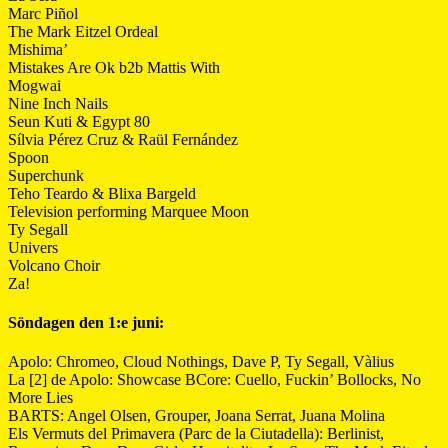
Marc Piñol
The Mark Eitzel Ordeal
Mishima’
Mistakes Are Ok b2b Mattis With
Mogwai
Nine Inch Nails
Seun Kuti & Egypt 80
Sílvia Pérez Cruz & Raül Fernández
Spoon
Superchunk
Teho Teardo & Blixa Bargeld
Television performing Marquee Moon
Ty Segall
Univers
Volcano Choir
Za!
Söndagen den 1:e juni:
Apolo: Chromeo, Cloud Nothings, Dave P, Ty Segall, Vàlius
La [2] de Apolo: Showcase BCore: Cuello, Fuckin’ Bollocks, No
More Lies
BARTS: Angel Olsen, Grouper, Joana Serrat, Juana Molina
Els Vermuts del Primavera (Parc de la Ciutadella): Berlinist,