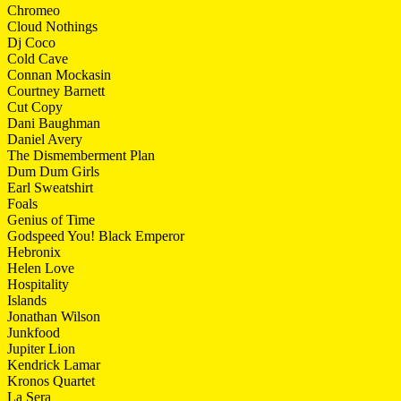
Chromeo
Cloud Nothings
Dj Coco
Cold Cave
Connan Mockasin
Courtney Barnett
Cut Copy
Dani Baughman
Daniel Avery
The Dismemberment Plan
Dum Dum Girls
Earl Sweatshirt
Foals
Genius of Time
Godspeed You! Black Emperor
Hebronix
Helen Love
Hospitality
Islands
Jonathan Wilson
Junkfood
Jupiter Lion
Kendrick Lamar
Kronos Quartet
La Sera