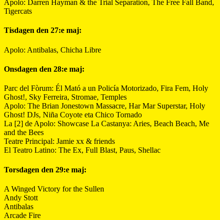
Apolo: Darren Hayman & the Trial Separation, The Free Fall Band,
Tigercats
Tisdagen den 27:e maj:
Apolo: Antibalas, Chicha Libre
Onsdagen den 28:e maj:
Parc del Fòrum: Él Mató a un Policía Motorizado, Fira Fem, Holy
Ghost!, Sky Ferreira, Stromae, Temples
Apolo: The Brian Jonestown Massacre, Har Mar Superstar, Holy
Ghost! DJs, Niña Coyote eta Chico Tornado
La [2] de Apolo: Showcase La Castanya: Aries, Beach Beach, Me
and the Bees
Teatre Principal: Jamie xx & friends
El Teatro Latino: The Ex, Full Blast, Paus, Shellac
Torsdagen den 29:e maj:
A Winged Victory for the Sullen
Andy Stott
Antibalas
Arcade Fire