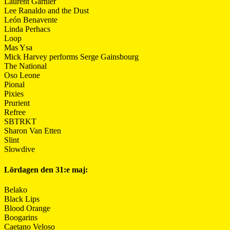
Laurent Garnier
Lee Ranaldo and the Dust
León Benavente
Linda Perhacs
Loop
Mas Ysa
Mick Harvey performs Serge Gainsbourg
The National
Oso Leone
Pional
Pixies
Prurient
Refree
SBTRKT
Sharon Van Etten
Slint
Slowdive
Lördagen den 31:e maj:
Belako
Black Lips
Blood Orange
Boogarins
Caetano Veloso