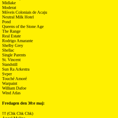
Midlake
Moderat
Móveis Coloniais de Acaju
Neutral Milk Hotel
Pond
Queens of the Stone Age
The Range
Real Estate
Rodrigo Amarante
Shelby Grey
Shellac
Single Parents
St. Vincent
Standstill
Sun Ra Arkestra
Svper
Touché Amoré
Warpaint
William Dafoe
Wind Atlas
Fredagen den 30:e maj:
!!! (Chk Chk Chk)