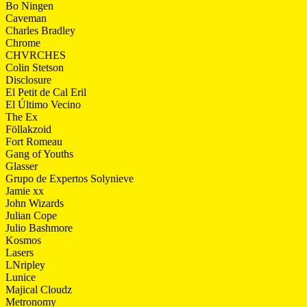
Bo Ningen
Caveman
Charles Bradley
Chrome
CHVRCHES
Colin Stetson
Disclosure
El Petit de Cal Eril
El Último Vecino
The Ex
Föllakzoid
Fort Romeau
Gang of Youths
Glasser
Grupo de Expertos Solynieve
Jamie xx
John Wizards
Julian Cope
Julio Bashmore
Kosmos
Lasers
LNripley
Lunice
Majical Cloudz
Metronomy