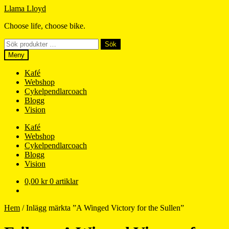
Hoppa
Hoppa
Llama Lloyd
till
till
Choose life, choose bike.
navigering
innehåll
Sök
Sök
efter:
Meny
Kafé
Webshop
Cykelpendlarcoach
Blogg
Vision
Kafé
Webshop
Cykelpendlarcoach
Blogg
Vision
0,00
kr
0 artiklar
Hem
/
Inlägg märkta ”A Winged Victory for the Sullen”