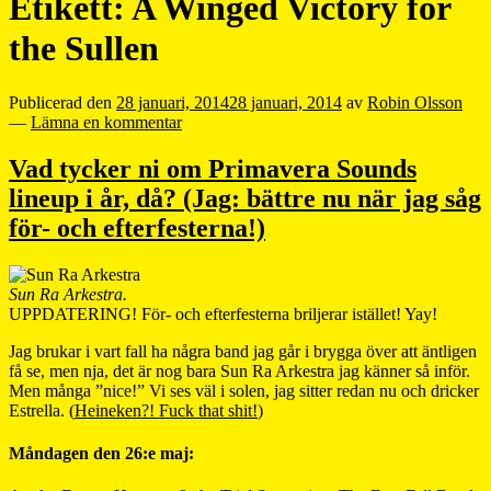
Etikett:
A Winged Victory for
the Sullen
Publicerad den
28 januari, 2014
28 januari, 2014
av
Robin Olsson
—
Lämna en kommentar
Vad tycker ni om Primavera Sounds
lineup i år, då? (Jag: bättre nu när jag såg
för- och efterfesterna!)
Sun Ra Arkestra.
UPPDATERING! För- och efterfesterna briljerar istället! Yay!
Jag brukar i vart fall ha några band jag går i brygga över att äntligen
få se, men nja, det är nog bara Sun Ra Arkestra jag känner så inför.
Men många ”nice!” Vi ses väl i solen, jag sitter redan nu och dricker
Estrella. (
Heineken?! Fuck that shit!
)
Måndagen den 26:e maj: