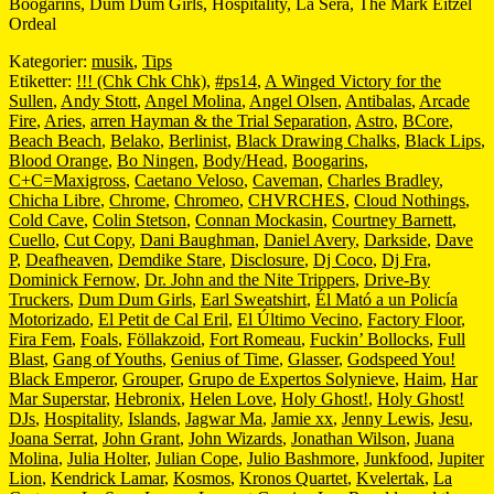
Boogarins, Dum Dum Girls, Hospitality, La Sera, The Mark Eitzel
Ordeal
Kategorier:
musik
,
Tips
Etiketter:
!!! (Chk Chk Chk)
,
#ps14
,
A Winged Victory for the
Sullen
,
Andy Stott
,
Angel Molina
,
Angel Olsen
,
Antibalas
,
Arcade
Fire
,
Aries
,
arren Hayman & the Trial Separation
,
Astro
,
BCore
,
Beach Beach
,
Belako
,
Berlinist
,
Black Drawing Chalks
,
Black Lips
,
Blood Orange
,
Bo Ningen
,
Body/Head
,
Boogarins
,
C+C=Maxigross
,
Caetano Veloso
,
Caveman
,
Charles Bradley
,
Chicha Libre
,
Chrome
,
Chromeo
,
CHVRCHES
,
Cloud Nothings
,
Cold Cave
,
Colin Stetson
,
Connan Mockasin
,
Courtney Barnett
,
Cuello
,
Cut Copy
,
Dani Baughman
,
Daniel Avery
,
Darkside
,
Dave
P
,
Deafheaven
,
Demdike Stare
,
Disclosure
,
Dj Coco
,
Dj Fra
,
Dominick Fernow
,
Dr. John and the Nite Trippers
,
Drive-By
Truckers
,
Dum Dum Girls
,
Earl Sweatshirt
,
Él Mató a un Policía
Motorizado
,
El Petit de Cal Eril
,
El Último Vecino
,
Factory Floor
,
Fira Fem
,
Foals
,
Föllakzoid
,
Fort Romeau
,
Fuckin’ Bollocks
,
Full
Blast
,
Gang of Youths
,
Genius of Time
,
Glasser
,
Godspeed You!
Black Emperor
,
Grouper
,
Grupo de Expertos Solynieve
,
Haim
,
Har
Mar Superstar
,
Hebronix
,
Helen Love
,
Holy Ghost!
,
Holy Ghost!
DJs
,
Hospitality
,
Islands
,
Jagwar Ma
,
Jamie xx
,
Jenny Lewis
,
Jesu
,
Joana Serrat
,
John Grant
,
John Wizards
,
Jonathan Wilson
,
Juana
Molina
,
Julia Holter
,
Julian Cope
,
Julio Bashmore
,
Junkfood
,
Jupiter
Lion
,
Kendrick Lamar
,
Kosmos
,
Kronos Quartet
,
Kvelertak
,
La