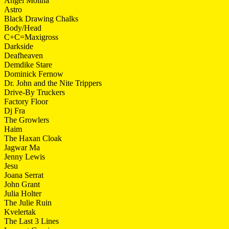
Angel Molina
Astro
Black Drawing Chalks
Body/Head
C+C=Maxigross
Darkside
Deafheaven
Demdike Stare
Dominick Fernow
Dr. John and the Nite Trippers
Drive-By Truckers
Factory Floor
Dj Fra
The Growlers
Haim
The Haxan Cloak
Jagwar Ma
Jenny Lewis
Jesu
Joana Serrat
John Grant
Julia Holter
The Julie Ruin
Kvelertak
The Last 3 Lines