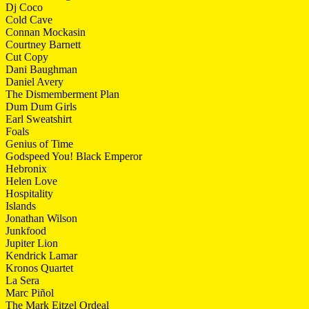
Dj Coco
Cold Cave
Connan Mockasin
Courtney Barnett
Cut Copy
Dani Baughman
Daniel Avery
The Dismemberment Plan
Dum Dum Girls
Earl Sweatshirt
Foals
Genius of Time
Godspeed You! Black Emperor
Hebronix
Helen Love
Hospitality
Islands
Jonathan Wilson
Junkfood
Jupiter Lion
Kendrick Lamar
Kronos Quartet
La Sera
Marc Piñol
The Mark Eitzel Ordeal