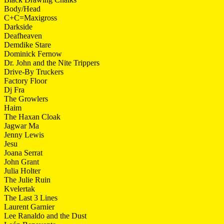
Body/Head
C+C=Maxigross
Darkside
Deafheaven
Demdike Stare
Dominick Fernow
Dr. John and the Nite Trippers
Drive-By Truckers
Factory Floor
Dj Fra
The Growlers
Haim
The Haxan Cloak
Jagwar Ma
Jenny Lewis
Jesu
Joana Serrat
John Grant
Julia Holter
The Julie Ruin
Kvelertak
The Last 3 Lines
Laurent Garnier
Lee Ranaldo and the Dust