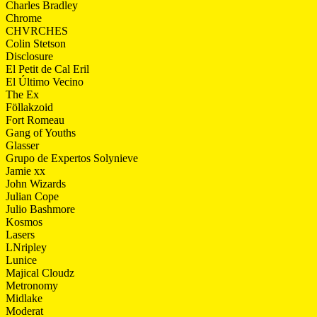
Charles Bradley
Chrome
CHVRCHES
Colin Stetson
Disclosure
El Petit de Cal Eril
El Último Vecino
The Ex
Föllakzoid
Fort Romeau
Gang of Youths
Glasser
Grupo de Expertos Solynieve
Jamie xx
John Wizards
Julian Cope
Julio Bashmore
Kosmos
Lasers
LNripley
Lunice
Majical Cloudz
Metronomy
Midlake
Moderat