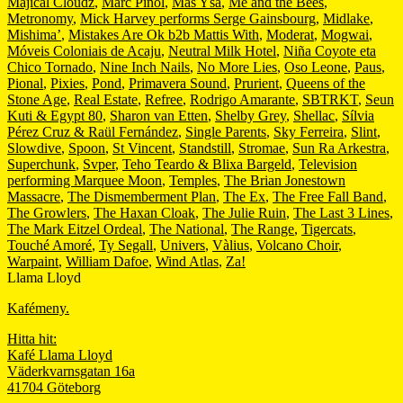
Majical Cloudz
,
Marc Piñol
,
Mas Ysa
,
Me and the Bees
,
Metronomy
,
Mick Harvey performs Serge Gainsbourg
,
Midlake
,
Mishima’
,
Mistakes Are Ok b2b Mattis With
,
Moderat
,
Mogwai
,
Móveis Coloniais de Acaju
,
Neutral Milk Hotel
,
Niña Coyote eta
Chico Tornado
,
Nine Inch Nails
,
No More Lies
,
Oso Leone
,
Paus
,
Pional
,
Pixies
,
Pond
,
Primavera Sound
,
Prurient
,
Queens of the
Stone Age
,
Real Estate
,
Refree
,
Rodrigo Amarante
,
SBTRKT
,
Seun
Kuti & Egypt 80
,
Sharon van Etten
,
Shelby Grey
,
Shellac
,
Sílvia
Pérez Cruz & Raül Fernández
,
Single Parents
,
Sky Ferreira
,
Slint
,
Slowdive
,
Spoon
,
St Vincent
,
Standstill
,
Stromae
,
Sun Ra Arkestra
,
Superchunk
,
Svper
,
Teho Teardo & Blixa Bargeld
,
Television
performing Marquee Moon
,
Temples
,
The Brian Jonestown
Massacre
,
The Dismemberment Plan
,
The Ex
,
The Free Fall Band
,
The Growlers
,
The Haxan Cloak
,
The Julie Ruin
,
The Last 3 Lines
,
The Mark Eitzel Ordeal
,
The National
,
The Range
,
Tigercats
,
Touché Amoré
,
Ty Segall
,
Univers
,
Vàlius
,
Volcano Choir
,
Warpaint
,
William Dafoe
,
Wind Atlas
,
Za!
Llama Lloyd
Kafémeny.
Hitta hit:
Kafé Llama Lloyd
Väderkvarnsgatan 16a
41704 Göteborg