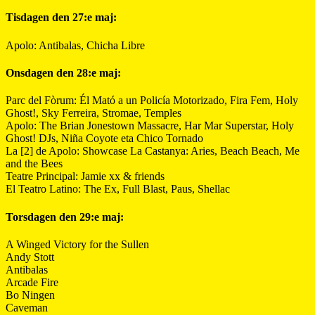
Tisdagen den 27:e maj:
Apolo: Antibalas, Chicha Libre
Onsdagen den 28:e maj:
Parc del Fòrum: Él Mató a un Policía Motorizado, Fira Fem, Holy
Ghost!, Sky Ferreira, Stromae, Temples
Apolo: The Brian Jonestown Massacre, Har Mar Superstar, Holy
Ghost! DJs, Niña Coyote eta Chico Tornado
La [2] de Apolo: Showcase La Castanya: Aries, Beach Beach, Me
and the Bees
Teatre Principal: Jamie xx & friends
El Teatro Latino: The Ex, Full Blast, Paus, Shellac
Torsdagen den 29:e maj:
A Winged Victory for the Sullen
Andy Stott
Antibalas
Arcade Fire
Bo Ningen
Caveman