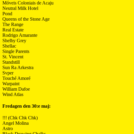
Móveis Coloniais de Acaju
Neutral Milk Hotel
Pond
Queens of the Stone Age
The Range
Real Estate
Rodrigo Amarante
Shelby Grey
Shellac
Single Parents
St. Vincent
Standstill
Sun Ra Arkestra
Svper
Touché Amoré
Warpaint
William Dafoe
Wind Atlas
Fredagen den 30:e maj:
!!! (Chk Chk Chk)
Angel Molina
Astro
Black Drawing Chalks