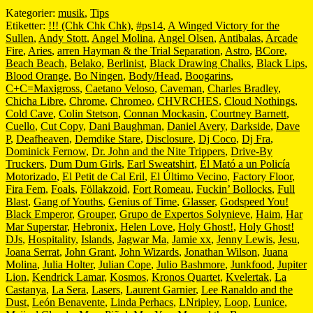
Kategorier:
musik
,
Tips
Etiketter:
!!! (Chk Chk Chk)
,
#ps14
,
A Winged Victory for the
Sullen
,
Andy Stott
,
Angel Molina
,
Angel Olsen
,
Antibalas
,
Arcade
Fire
,
Aries
,
arren Hayman & the Trial Separation
,
Astro
,
BCore
,
Beach Beach
,
Belako
,
Berlinist
,
Black Drawing Chalks
,
Black Lips
,
Blood Orange
,
Bo Ningen
,
Body/Head
,
Boogarins
,
C+C=Maxigross
,
Caetano Veloso
,
Caveman
,
Charles Bradley
,
Chicha Libre
,
Chrome
,
Chromeo
,
CHVRCHES
,
Cloud Nothings
,
Cold Cave
,
Colin Stetson
,
Connan Mockasin
,
Courtney Barnett
,
Cuello
,
Cut Copy
,
Dani Baughman
,
Daniel Avery
,
Darkside
,
Dave
P
,
Deafheaven
,
Demdike Stare
,
Disclosure
,
Dj Coco
,
Dj Fra
,
Dominick Fernow
,
Dr. John and the Nite Trippers
,
Drive-By
Truckers
,
Dum Dum Girls
,
Earl Sweatshirt
,
Él Mató a un Policía
Motorizado
,
El Petit de Cal Eril
,
El Último Vecino
,
Factory Floor
,
Fira Fem
,
Foals
,
Föllakzoid
,
Fort Romeau
,
Fuckin’ Bollocks
,
Full
Blast
,
Gang of Youths
,
Genius of Time
,
Glasser
,
Godspeed You!
Black Emperor
,
Grouper
,
Grupo de Expertos Solynieve
,
Haim
,
Har
Mar Superstar
,
Hebronix
,
Helen Love
,
Holy Ghost!
,
Holy Ghost!
DJs
,
Hospitality
,
Islands
,
Jagwar Ma
,
Jamie xx
,
Jenny Lewis
,
Jesu
,
Joana Serrat
,
John Grant
,
John Wizards
,
Jonathan Wilson
,
Juana
Molina
,
Julia Holter
,
Julian Cope
,
Julio Bashmore
,
Junkfood
,
Jupiter
Lion
,
Kendrick Lamar
,
Kosmos
,
Kronos Quartet
,
Kvelertak
,
La
Castanya
,
La Sera
,
Lasers
,
Laurent Garnier
,
Lee Ranaldo and the
Dust
,
León Benavente
,
Linda Perhacs
,
LNripley
,
Loop
,
Lunice
,