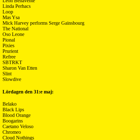
León Benavente
Linda Perhacs
Loop
Mas Ysa
Mick Harvey performs Serge Gainsbourg
The National
Oso Leone
Pional
Pixies
Prurient
Refree
SBTRKT
Sharon Van Etten
Slint
Slowdive
Lördagen den 31:e maj:
Belako
Black Lips
Blood Orange
Boogarins
Caetano Veloso
Chromeo
Cloud Nothings