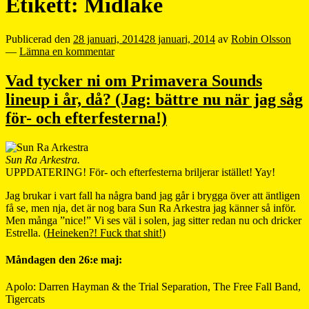
Etikett:
Midlake
Publicerad den
28 januari, 2014
28 januari, 2014
av
Robin Olsson
—
Lämna en kommentar
Vad tycker ni om Primavera Sounds
lineup i år, då? (Jag: bättre nu när jag såg
för- och efterfesterna!)
Sun Ra Arkestra.
UPPDATERING! För- och efterfesterna briljerar istället! Yay!
Jag brukar i vart fall ha några band jag går i brygga över att äntligen
få se, men nja, det är nog bara Sun Ra Arkestra jag känner så inför.
Men många ”nice!” Vi ses väl i solen, jag sitter redan nu och dricker
Estrella. (
Heineken?! Fuck that shit!
)
Måndagen den 26:e maj:
Apolo: Darren Hayman & the Trial Separation, The Free Fall Band,
Tigercats