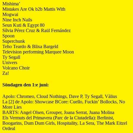
Mishima’
Mistakes Are Ok b2b Mattis With
Mogwai
Nine Inch Nails
Seun Kuti & Egypt 80
Sílvia Pérez Cruz & Raül Fernández
Spoon
Superchunk
Teho Teardo & Blixa Bargeld
Television performing Marquee Moon
Ty Segall
Univers
Volcano Choir
Za!
Söndagen den 1:e juni:
Apolo: Chromeo, Cloud Nothings, Dave P, Ty Segall, Vàlius
La [2] de Apolo: Showcase BCore: Cuello, Fuckin’ Bollocks, No
More Lies
BARTS: Angel Olsen, Grouper, Joana Serrat, Juana Molina
Els Vermuts del Primavera (Parc de la Ciutadella): Berlinist,
Boogarins, Dum Dum Girls, Hospitality, La Sera, The Mark Eitzel
Ordeal