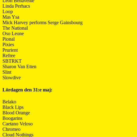
León Benavente
Linda Perhacs
Loop
Mas Ysa
Mick Harvey performs Serge Gainsbourg
The National
Oso Leone
Pional
Pixies
Prurient
Refree
SBTRKT
Sharon Van Etten
Slint
Slowdive
Lördagen den 31:e maj:
Belako
Black Lips
Blood Orange
Boogarins
Caetano Veloso
Chromeo
Cloud Nothings