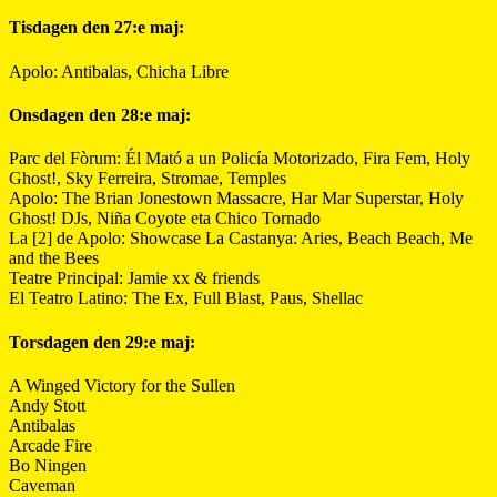
Tisdagen den 27:e maj:
Apolo: Antibalas, Chicha Libre
Onsdagen den 28:e maj:
Parc del Fòrum: Él Mató a un Policía Motorizado, Fira Fem, Holy
Ghost!, Sky Ferreira, Stromae, Temples
Apolo: The Brian Jonestown Massacre, Har Mar Superstar, Holy
Ghost! DJs, Niña Coyote eta Chico Tornado
La [2] de Apolo: Showcase La Castanya: Aries, Beach Beach, Me
and the Bees
Teatre Principal: Jamie xx & friends
El Teatro Latino: The Ex, Full Blast, Paus, Shellac
Torsdagen den 29:e maj:
A Winged Victory for the Sullen
Andy Stott
Antibalas
Arcade Fire
Bo Ningen
Caveman