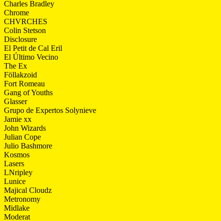
Charles Bradley
Chrome
CHVRCHES
Colin Stetson
Disclosure
El Petit de Cal Eril
El Último Vecino
The Ex
Föllakzoid
Fort Romeau
Gang of Youths
Glasser
Grupo de Expertos Solynieve
Jamie xx
John Wizards
Julian Cope
Julio Bashmore
Kosmos
Lasers
LNripley
Lunice
Majical Cloudz
Metronomy
Midlake
Moderat