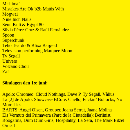
Mishima’
Mistakes Are Ok b2b Mattis With
Mogwai
Nine Inch Nails
Seun Kuti & Egypt 80
Sílvia Pérez Cruz & Raül Fernández
Spoon
Superchunk
Teho Teardo & Blixa Bargeld
Television performing Marquee Moon
Ty Segall
Univers
Volcano Choir
Za!
Söndagen den 1:e juni:
Apolo: Chromeo, Cloud Nothings, Dave P, Ty Segall, Vàlius
La [2] de Apolo: Showcase BCore: Cuello, Fuckin’ Bollocks, No
More Lies
BARTS: Angel Olsen, Grouper, Joana Serrat, Juana Molina
Els Vermuts del Primavera (Parc de la Ciutadella): Berlinist,
Boogarins, Dum Dum Girls, Hospitality, La Sera, The Mark Eitzel
Ordeal