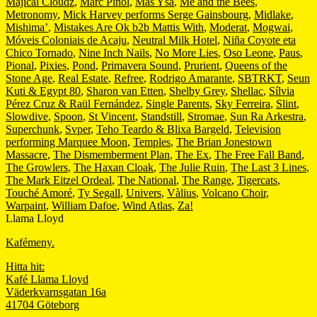
Majical Cloudz
,
Marc Piñol
,
Mas Ysa
,
Me and the Bees
,
Metronomy
,
Mick Harvey performs Serge Gainsbourg
,
Midlake
,
Mishima’
,
Mistakes Are Ok b2b Mattis With
,
Moderat
,
Mogwai
,
Móveis Coloniais de Acaju
,
Neutral Milk Hotel
,
Niña Coyote eta
Chico Tornado
,
Nine Inch Nails
,
No More Lies
,
Oso Leone
,
Paus
,
Pional
,
Pixies
,
Pond
,
Primavera Sound
,
Prurient
,
Queens of the
Stone Age
,
Real Estate
,
Refree
,
Rodrigo Amarante
,
SBTRKT
,
Seun
Kuti & Egypt 80
,
Sharon van Etten
,
Shelby Grey
,
Shellac
,
Sílvia
Pérez Cruz & Raül Fernández
,
Single Parents
,
Sky Ferreira
,
Slint
,
Slowdive
,
Spoon
,
St Vincent
,
Standstill
,
Stromae
,
Sun Ra Arkestra
,
Superchunk
,
Svper
,
Teho Teardo & Blixa Bargeld
,
Television
performing Marquee Moon
,
Temples
,
The Brian Jonestown
Massacre
,
The Dismemberment Plan
,
The Ex
,
The Free Fall Band
,
The Growlers
,
The Haxan Cloak
,
The Julie Ruin
,
The Last 3 Lines
,
The Mark Eitzel Ordeal
,
The National
,
The Range
,
Tigercats
,
Touché Amoré
,
Ty Segall
,
Univers
,
Vàlius
,
Volcano Choir
,
Warpaint
,
William Dafoe
,
Wind Atlas
,
Za!
Llama Lloyd
Kafémeny.
Hitta hit:
Kafé Llama Lloyd
Väderkvarnsgatan 16a
41704 Göteborg