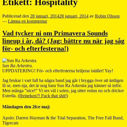
Etikett:
Hospitality
Publicerad den
28 januari, 2014
28 januari, 2014
av
Robin Olsson
—
Lämna en kommentar
Vad tycker ni om Primavera Sounds
lineup i år, då? (Jag: bättre nu när jag såg
för- och efterfesterna!)
Sun Ra Arkestra.
UPPDATERING! För- och efterfesterna briljerar istället! Yay!
Jag brukar i vart fall ha några band jag går i brygga över att äntligen
få se, men nja, det är nog bara Sun Ra Arkestra jag känner så inför.
Men många ”nice!” Vi ses väl i solen, jag sitter redan nu och dricker
Estrella. (
Heineken?! Fuck that shit!
)
Måndagen den 26:e maj:
Apolo: Darren Hayman & the Trial Separation, The Free Fall Band,
Tigercats