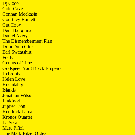
Dj Coco
Cold Cave
Connan Mockasin
Courtney Barnett
Cut Copy
Dani Baughman
Daniel Avery
The Dismemberment Plan
Dum Dum Girls
Earl Sweatshirt
Foals
Genius of Time
Godspeed You! Black Emperor
Hebronix
Helen Love
Hospitality
Islands
Jonathan Wilson
Junkfood
Jupiter Lion
Kendrick Lamar
Kronos Quartet
La Sera
Marc Piñol
The Mark Eitzel Ordeal