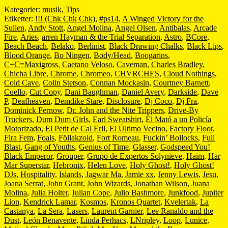
Kategorier:
musik
,
Tips
Etiketter:
!!! (Chk Chk Chk)
,
#ps14
,
A Winged Victory for the
Sullen
,
Andy Stott
,
Angel Molina
,
Angel Olsen
,
Antibalas
,
Arcade
Fire
,
Aries
,
arren Hayman & the Trial Separation
,
Astro
,
BCore
,
Beach Beach
,
Belako
,
Berlinist
,
Black Drawing Chalks
,
Black Lips
,
Blood Orange
,
Bo Ningen
,
Body/Head
,
Boogarins
,
C+C=Maxigross
,
Caetano Veloso
,
Caveman
,
Charles Bradley
,
Chicha Libre
,
Chrome
,
Chromeo
,
CHVRCHES
,
Cloud Nothings
,
Cold Cave
,
Colin Stetson
,
Connan Mockasin
,
Courtney Barnett
,
Cuello
,
Cut Copy
,
Dani Baughman
,
Daniel Avery
,
Darkside
,
Dave
P
,
Deafheaven
,
Demdike Stare
,
Disclosure
,
Dj Coco
,
Dj Fra
,
Dominick Fernow
,
Dr. John and the Nite Trippers
,
Drive-By
Truckers
,
Dum Dum Girls
,
Earl Sweatshirt
,
Él Mató a un Policía
Motorizado
,
El Petit de Cal Eril
,
El Último Vecino
,
Factory Floor
,
Fira Fem
,
Foals
,
Föllakzoid
,
Fort Romeau
,
Fuckin’ Bollocks
,
Full
Blast
,
Gang of Youths
,
Genius of Time
,
Glasser
,
Godspeed You!
Black Emperor
,
Grouper
,
Grupo de Expertos Solynieve
,
Haim
,
Har
Mar Superstar
,
Hebronix
,
Helen Love
,
Holy Ghost!
,
Holy Ghost!
DJs
,
Hospitality
,
Islands
,
Jagwar Ma
,
Jamie xx
,
Jenny Lewis
,
Jesu
,
Joana Serrat
,
John Grant
,
John Wizards
,
Jonathan Wilson
,
Juana
Molina
,
Julia Holter
,
Julian Cope
,
Julio Bashmore
,
Junkfood
,
Jupiter
Lion
,
Kendrick Lamar
,
Kosmos
,
Kronos Quartet
,
Kvelertak
,
La
Castanya
,
La Sera
,
Lasers
,
Laurent Garnier
,
Lee Ranaldo and the
Dust
,
León Benavente
,
Linda Perhacs
,
LNripley
,
Loop
,
Lunice
,