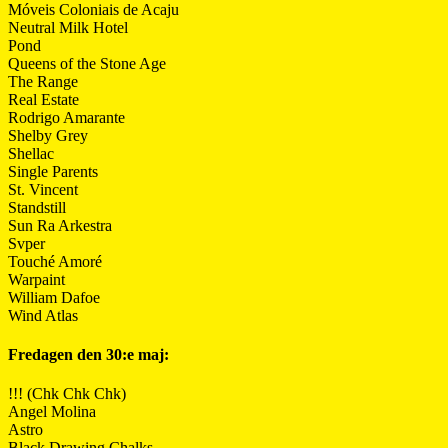
Móveis Coloniais de Acaju
Neutral Milk Hotel
Pond
Queens of the Stone Age
The Range
Real Estate
Rodrigo Amarante
Shelby Grey
Shellac
Single Parents
St. Vincent
Standstill
Sun Ra Arkestra
Svper
Touché Amoré
Warpaint
William Dafoe
Wind Atlas
Fredagen den 30:e maj:
!!! (Chk Chk Chk)
Angel Molina
Astro
Black Drawing Chalks