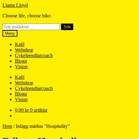
Hoppa
Hoppa
Llama Lloyd
till
till
Choose life, choose bike.
navigering
innehåll
Sök
Sök
efter:
Meny
Kafé
Webshop
Cykelpendlarcoach
Blogg
Vision
Kafé
Webshop
Cykelpendlarcoach
Blogg
Vision
0,00
kr
0 artiklar
Hem
/
Inlägg märkta ”Hospitality”