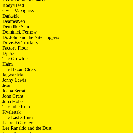
Body/Head
C+C=Maxigross
Darkside
Deafheaven
Demdike Stare
Dominick Fernow
Dr. John and the Nite Trippers
Drive-By Truckers
Factory Floor
Dj Fra
The Growlers
Haim
The Haxan Cloak
Jagwar Ma
Jenny Lewis
Jesu
Joana Serrat
John Grant
Julia Holter
The Julie Ruin
Kvelertak
The Last 3 Lines
Laurent Garnier
Lee Ranaldo and the Dust