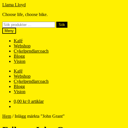
Hoppa
Hoppa
Llama Lloyd
till
till
Choose life, choose bike.
navigering
innehåll
Sök
Sök
efter:
Meny
Kafé
Webshop
Cykelpendlarcoach
Blogg
Vision
Kafé
Webshop
Cykelpendlarcoach
Blogg
Vision
0,00
kr
0 artiklar
Hem
/
Inlägg märkta ”John Grant”