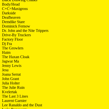
Body/Head
C+C=Maxigross
Darkside
Deafheaven
Demdike Stare
Dominick Fernow
Dr. John and the Nite Trippers
Drive-By Truckers
Factory Floor
Dj Fra
The Growlers
Haim
The Haxan Cloak
Jagwar Ma
Jenny Lewis
Jesu
Joana Serrat
John Grant
Julia Holter
The Julie Ruin
Kvelertak
The Last 3 Lines
Laurent Garnier
Lee Ranaldo and the Dust