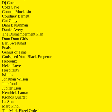
Dj Coco
Cold Cave
Connan Mockasin
Courtney Barnett
Cut Copy
Dani Baughman
Daniel Avery
The Dismemberment Plan
Dum Dum Girls
Earl Sweatshirt
Foals
Genius of Time
Godspeed You! Black Emperor
Hebronix
Helen Love
Hospitality
Islands
Jonathan Wilson
Junkfood
Jupiter Lion
Kendrick Lamar
Kronos Quartet
La Sera
Marc Piñol
The Mark Eitzel Ordeal