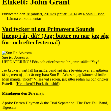
Etikett:
John Grant
Publicerad den
28 januari, 2014
28 januari, 2014
av
Robin Olsson
—
Lämna en kommentar
Vad tycker ni om Primavera Sounds
lineup i år, då? (Jag: bättre nu när jag såg
för- och efterfesterna!)
Sun Ra Arkestra.
UPPDATERING! För- och efterfesterna briljerar istället! Yay!
Jag brukar i vart fall ha några band jag går i brygga över att äntligen
få se, men nja, det är nog bara Sun Ra Arkestra jag känner så inför.
Men många ”nice!” Vi ses väl i solen, jag sitter redan nu och dricker
Estrella. (
Heineken?! Fuck that shit!
)
Måndagen den 26:e maj:
Apolo: Darren Hayman & the Trial Separation, The Free Fall Band,
Tigercats