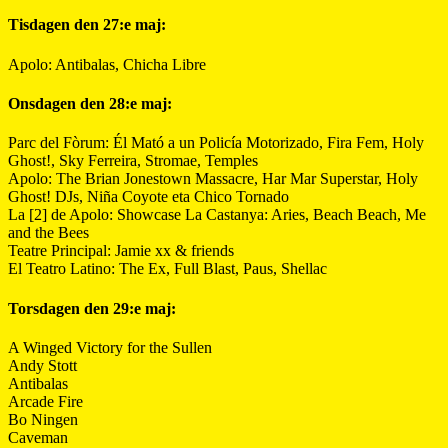
Tisdagen den 27:e maj:
Apolo: Antibalas, Chicha Libre
Onsdagen den 28:e maj:
Parc del Fòrum: Él Mató a un Policía Motorizado, Fira Fem, Holy
Ghost!, Sky Ferreira, Stromae, Temples
Apolo: The Brian Jonestown Massacre, Har Mar Superstar, Holy
Ghost! DJs, Niña Coyote eta Chico Tornado
La [2] de Apolo: Showcase La Castanya: Aries, Beach Beach, Me
and the Bees
Teatre Principal: Jamie xx & friends
El Teatro Latino: The Ex, Full Blast, Paus, Shellac
Torsdagen den 29:e maj:
A Winged Victory for the Sullen
Andy Stott
Antibalas
Arcade Fire
Bo Ningen
Caveman