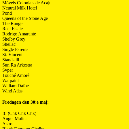
Móveis Coloniais de Acaju
Neutral Milk Hotel
Pond
Queens of the Stone Age
The Range
Real Estate
Rodrigo Amarante
Shelby Grey
Shellac
Single Parents
St. Vincent
Standstill
Sun Ra Arkestra
Svper
Touché Amoré
Warpaint
William Dafoe
Wind Atlas
Fredagen den 30:e maj:
!!! (Chk Chk Chk)
Angel Molina
Astro
Black Drawing Chalks