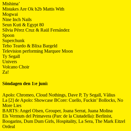
Mishima’
Mistakes Are Ok b2b Mattis With
Mogwai
Nine Inch Nails
Seun Kuti & Egypt 80
Sílvia Pérez Cruz & Raül Fernández
Spoon
Superchunk
Teho Teardo & Blixa Bargeld
Television performing Marquee Moon
Ty Segall
Univers
Volcano Choir
Za!
Söndagen den 1:e juni:
Apolo: Chromeo, Cloud Nothings, Dave P, Ty Segall, Vàlius
La [2] de Apolo: Showcase BCore: Cuello, Fuckin’ Bollocks, No
More Lies
BARTS: Angel Olsen, Grouper, Joana Serrat, Juana Molina
Els Vermuts del Primavera (Parc de la Ciutadella): Berlinist,
Boogarins, Dum Dum Girls, Hospitality, La Sera, The Mark Eitzel
Ordeal