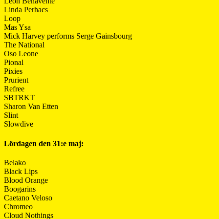
León Benavente
Linda Perhacs
Loop
Mas Ysa
Mick Harvey performs Serge Gainsbourg
The National
Oso Leone
Pional
Pixies
Prurient
Refree
SBTRKT
Sharon Van Etten
Slint
Slowdive
Lördagen den 31:e maj:
Belako
Black Lips
Blood Orange
Boogarins
Caetano Veloso
Chromeo
Cloud Nothings