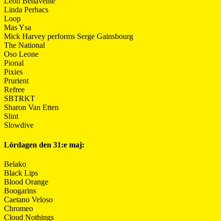
León Benavente
Linda Perhacs
Loop
Mas Ysa
Mick Harvey performs Serge Gainsbourg
The National
Oso Leone
Pional
Pixies
Prurient
Refree
SBTRKT
Sharon Van Etten
Slint
Slowdive
Lördagen den 31:e maj:
Belako
Black Lips
Blood Orange
Boogarins
Caetano Veloso
Chromeo
Cloud Nothings