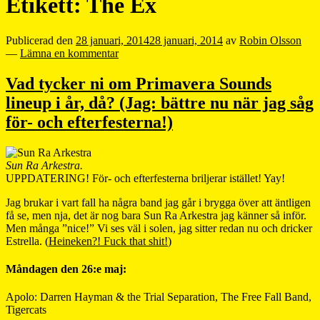
Etikett:
The Ex
Publicerad den
28 januari, 2014
28 januari, 2014
av
Robin Olsson
—
Lämna en kommentar
Vad tycker ni om Primavera Sounds
lineup i år, då? (Jag: bättre nu när jag såg
för- och efterfesterna!)
Sun Ra Arkestra.
UPPDATERING! För- och efterfesterna briljerar istället! Yay!
Jag brukar i vart fall ha några band jag går i brygga över att äntligen
få se, men nja, det är nog bara Sun Ra Arkestra jag känner så inför.
Men många ”nice!” Vi ses väl i solen, jag sitter redan nu och dricker
Estrella. (
Heineken?! Fuck that shit!
)
Måndagen den 26:e maj:
Apolo: Darren Hayman & the Trial Separation, The Free Fall Band,
Tigercats