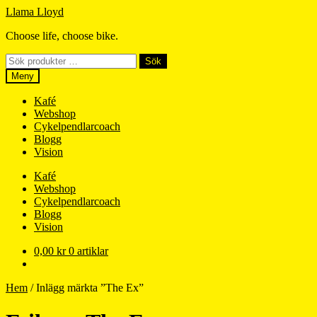
Hoppa
Hoppa
Llama Lloyd
till
till
Choose life, choose bike.
navigering
innehåll
Sök
Sök
efter:
Meny
Kafé
Webshop
Cykelpendlarcoach
Blogg
Vision
Kafé
Webshop
Cykelpendlarcoach
Blogg
Vision
0,00
kr
0 artiklar
Hem
/
Inlägg märkta ”The Ex”