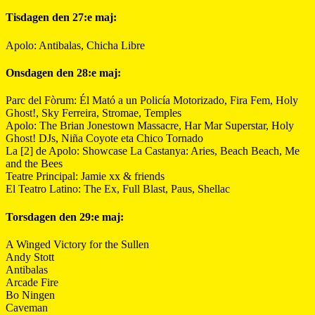
Tisdagen den 27:e maj:
Apolo: Antibalas, Chicha Libre
Onsdagen den 28:e maj:
Parc del Fòrum: Él Mató a un Policía Motorizado, Fira Fem, Holy
Ghost!, Sky Ferreira, Stromae, Temples
Apolo: The Brian Jonestown Massacre, Har Mar Superstar, Holy
Ghost! DJs, Niña Coyote eta Chico Tornado
La [2] de Apolo: Showcase La Castanya: Aries, Beach Beach, Me
and the Bees
Teatre Principal: Jamie xx & friends
El Teatro Latino: The Ex, Full Blast, Paus, Shellac
Torsdagen den 29:e maj:
A Winged Victory for the Sullen
Andy Stott
Antibalas
Arcade Fire
Bo Ningen
Caveman