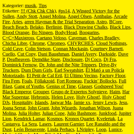
Kategorier:
musik
,
Tips
Etiketter:
!!! (Chk Chk Chk)
,
#ps14
,
A Winged Victory for the
Sullen
,
Andy Stott
,
Angel Molina
,
Angel Olsen
,
Antibalas
,
Arcade
Fire
,
Aries
,
arren Hayman & the Trial Separation
,
Astro
,
BCore
,
Beach Beach
,
Belako
,
Berlinist
,
Black Drawing Chalks
,
Black Lips
,
Blood Orange
,
Bo Ningen
,
Body/Head
,
Boogarins
,
C+C=Maxigross
,
Caetano Veloso
,
Caveman
,
Charles Bradley
,
Chicha Libre
,
Chrome
,
Chromeo
,
CHVRCHES
,
Cloud Nothings
,
Cold Cave
,
Colin Stetson
,
Connan Mockasin
,
Courtney Barnett
,
Cuello
,
Cut Copy
,
Dani Baughman
,
Daniel Avery
,
Darkside
,
Dave
P
,
Deafheaven
,
Demdike Stare
,
Disclosure
,
Dj Coco
,
Dj Fra
,
Dominick Fernow
,
Dr. John and the Nite Trippers
,
Drive-By
Truckers
,
Dum Dum Girls
,
Earl Sweatshirt
,
Él Mató a un Policía
Motorizado
,
El Petit de Cal Eril
,
El Último Vecino
,
Factory Floor
,
Fira Fem
,
Foals
,
Föllakzoid
,
Fort Romeau
,
Fuckin’ Bollocks
,
Full
Blast
,
Gang of Youths
,
Genius of Time
,
Glasser
,
Godspeed You!
Black Emperor
,
Grouper
,
Grupo de Expertos Solynieve
,
Haim
,
Har
Mar Superstar
,
Hebronix
,
Helen Love
,
Holy Ghost!
,
Holy Ghost!
DJs
,
Hospitality
,
Islands
,
Jagwar Ma
,
Jamie xx
,
Jenny Lewis
,
Jesu
,
Joana Serrat
,
John Grant
,
John Wizards
,
Jonathan Wilson
,
Juana
Molina
,
Julia Holter
,
Julian Cope
,
Julio Bashmore
,
Junkfood
,
Jupiter
Lion
,
Kendrick Lamar
,
Kosmos
,
Kronos Quartet
,
Kvelertak
,
La
Castanya
,
La Sera
,
Lasers
,
Laurent Garnier
,
Lee Ranaldo and the
Dust
,
León Benavente
,
Linda Perhacs
,
LNripley
,
Loop
,
Lunice
,