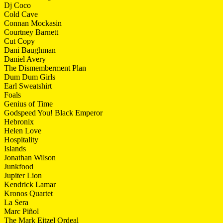
Dj Coco
Cold Cave
Connan Mockasin
Courtney Barnett
Cut Copy
Dani Baughman
Daniel Avery
The Dismemberment Plan
Dum Dum Girls
Earl Sweatshirt
Foals
Genius of Time
Godspeed You! Black Emperor
Hebronix
Helen Love
Hospitality
Islands
Jonathan Wilson
Junkfood
Jupiter Lion
Kendrick Lamar
Kronos Quartet
La Sera
Marc Piñol
The Mark Eitzel Ordeal