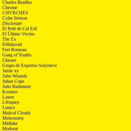
Charles Bradley
Chrome
CHVRCHES
Colin Stetson
Disclosure
El Petit de Cal Eril
El Último Vecino
The Ex
Föllakzoid
Fort Romeau
Gang of Youths
Glasser
Grupo de Expertos Solynieve
Jamie xx
John Wizards
Julian Cope
Julio Bashmore
Kosmos
Lasers
LNripley
Lunice
Majical Cloudz
Metronomy
Midlake
Moderat