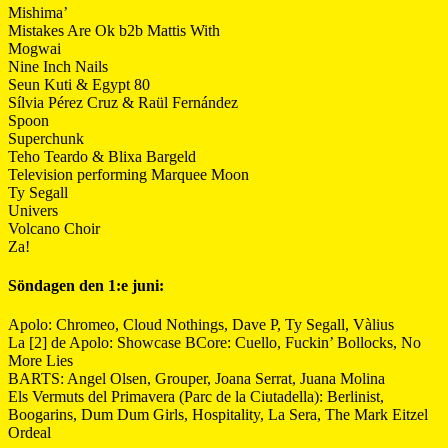
Mishima’
Mistakes Are Ok b2b Mattis With
Mogwai
Nine Inch Nails
Seun Kuti & Egypt 80
Sílvia Pérez Cruz & Raül Fernández
Spoon
Superchunk
Teho Teardo & Blixa Bargeld
Television performing Marquee Moon
Ty Segall
Univers
Volcano Choir
Za!
Söndagen den 1:e juni:
Apolo: Chromeo, Cloud Nothings, Dave P, Ty Segall, Vàlius
La [2] de Apolo: Showcase BCore: Cuello, Fuckin’ Bollocks, No
More Lies
BARTS: Angel Olsen, Grouper, Joana Serrat, Juana Molina
Els Vermuts del Primavera (Parc de la Ciutadella): Berlinist,
Boogarins, Dum Dum Girls, Hospitality, La Sera, The Mark Eitzel
Ordeal