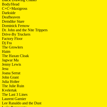
Body/Head
C+C=Maxigross
Darkside
Deafheaven
Demdike Stare
Dominick Fernow
Dr. John and the Nite Trippers
Drive-By Truckers
Factory Floor
Dj Fra
The Growlers
Haim
The Haxan Cloak
Jagwar Ma
Jenny Lewis
Jesu
Joana Serrat
John Grant
Julia Holter
The Julie Ruin
Kvelertak
The Last 3 Lines
Laurent Garnier
Lee Ranaldo and the Dust