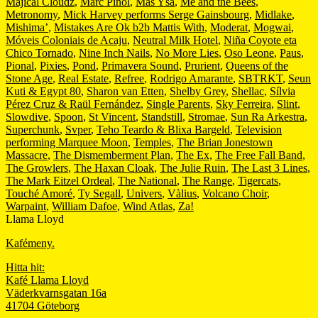
Majical Cloudz
,
Marc Piñol
,
Mas Ysa
,
Me and the Bees
,
Metronomy
,
Mick Harvey performs Serge Gainsbourg
,
Midlake
,
Mishima’
,
Mistakes Are Ok b2b Mattis With
,
Moderat
,
Mogwai
,
Móveis Coloniais de Acaju
,
Neutral Milk Hotel
,
Niña Coyote eta
Chico Tornado
,
Nine Inch Nails
,
No More Lies
,
Oso Leone
,
Paus
,
Pional
,
Pixies
,
Pond
,
Primavera Sound
,
Prurient
,
Queens of the
Stone Age
,
Real Estate
,
Refree
,
Rodrigo Amarante
,
SBTRKT
,
Seun
Kuti & Egypt 80
,
Sharon van Etten
,
Shelby Grey
,
Shellac
,
Sílvia
Pérez Cruz & Raül Fernández
,
Single Parents
,
Sky Ferreira
,
Slint
,
Slowdive
,
Spoon
,
St Vincent
,
Standstill
,
Stromae
,
Sun Ra Arkestra
,
Superchunk
,
Svper
,
Teho Teardo & Blixa Bargeld
,
Television
performing Marquee Moon
,
Temples
,
The Brian Jonestown
Massacre
,
The Dismemberment Plan
,
The Ex
,
The Free Fall Band
,
The Growlers
,
The Haxan Cloak
,
The Julie Ruin
,
The Last 3 Lines
,
The Mark Eitzel Ordeal
,
The National
,
The Range
,
Tigercats
,
Touché Amoré
,
Ty Segall
,
Univers
,
Vàlius
,
Volcano Choir
,
Warpaint
,
William Dafoe
,
Wind Atlas
,
Za!
Llama Lloyd
Kafémeny.
Hitta hit:
Kafé Llama Lloyd
Väderkvarnsgatan 16a
41704 Göteborg