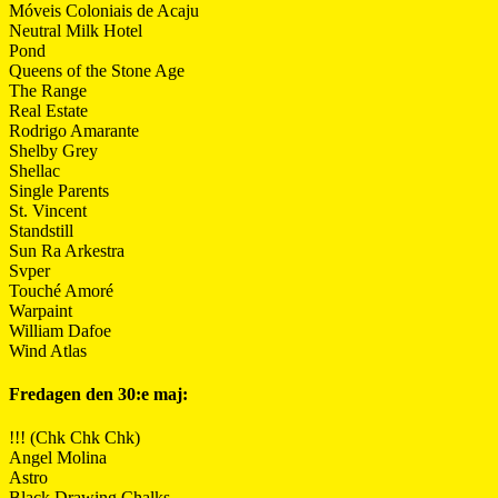
Móveis Coloniais de Acaju
Neutral Milk Hotel
Pond
Queens of the Stone Age
The Range
Real Estate
Rodrigo Amarante
Shelby Grey
Shellac
Single Parents
St. Vincent
Standstill
Sun Ra Arkestra
Svper
Touché Amoré
Warpaint
William Dafoe
Wind Atlas
Fredagen den 30:e maj:
!!! (Chk Chk Chk)
Angel Molina
Astro
Black Drawing Chalks