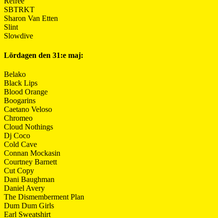
Refree
SBTRKT
Sharon Van Etten
Slint
Slowdive
Lördagen den 31:e maj:
Belako
Black Lips
Blood Orange
Boogarins
Caetano Veloso
Chromeo
Cloud Nothings
Dj Coco
Cold Cave
Connan Mockasin
Courtney Barnett
Cut Copy
Dani Baughman
Daniel Avery
The Dismemberment Plan
Dum Dum Girls
Earl Sweatshirt