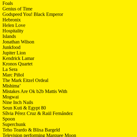
Foals
Genius of Time
Godspeed You! Black Emperor
Hebronix
Helen Love
Hospitality
Islands
Jonathan Wilson
Junkfood
Jupiter Lion
Kendrick Lamar
Kronos Quartet
La Sera
Marc Piñol
The Mark Eitzel Ordeal
Mishima’
Mistakes Are Ok b2b Mattis With
Mogwai
Nine Inch Nails
Seun Kuti & Egypt 80
Sílvia Pérez Cruz & Raül Fernández
Spoon
Superchunk
Teho Teardo & Blixa Bargeld
Television performing Marquee Moon