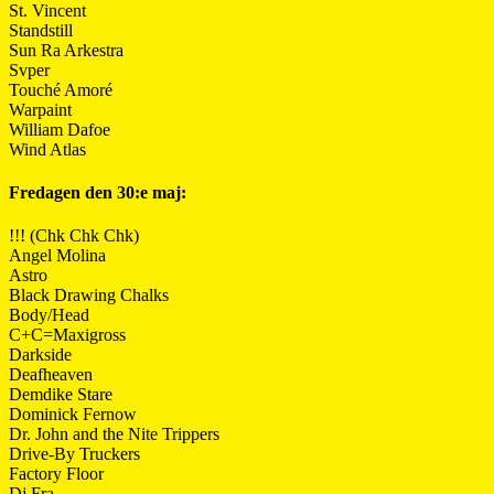
St. Vincent
Standstill
Sun Ra Arkestra
Svper
Touché Amoré
Warpaint
William Dafoe
Wind Atlas
Fredagen den 30:e maj:
!!! (Chk Chk Chk)
Angel Molina
Astro
Black Drawing Chalks
Body/Head
C+C=Maxigross
Darkside
Deafheaven
Demdike Stare
Dominick Fernow
Dr. John and the Nite Trippers
Drive-By Truckers
Factory Floor
Dj Fra