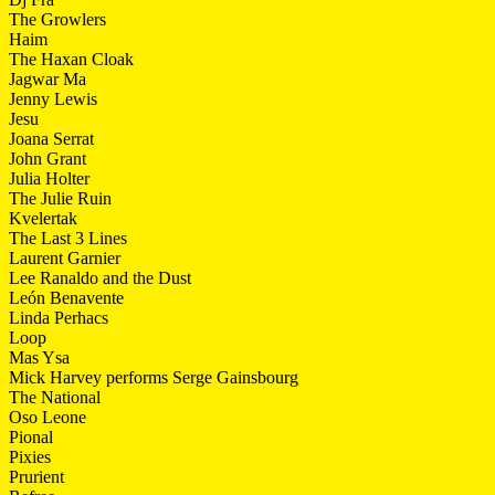
The Growlers
Haim
The Haxan Cloak
Jagwar Ma
Jenny Lewis
Jesu
Joana Serrat
John Grant
Julia Holter
The Julie Ruin
Kvelertak
The Last 3 Lines
Laurent Garnier
Lee Ranaldo and the Dust
León Benavente
Linda Perhacs
Loop
Mas Ysa
Mick Harvey performs Serge Gainsbourg
The National
Oso Leone
Pional
Pixies
Prurient