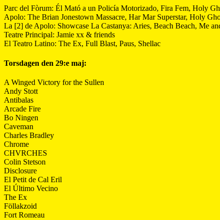
Parc del Fòrum: Él Mató a un Policía Motorizado, Fira Fem, Holy Gh
Apolo: The Brian Jonestown Massacre, Har Mar Superstar, Holy Gho
La [2] de Apolo: Showcase La Castanya: Aries, Beach Beach, Me an
Teatre Principal: Jamie xx & friends
El Teatro Latino: The Ex, Full Blast, Paus, Shellac
Torsdagen den 29:e maj:
A Winged Victory for the Sullen
Andy Stott
Antibalas
Arcade Fire
Bo Ningen
Caveman
Charles Bradley
Chrome
CHVRCHES
Colin Stetson
Disclosure
El Petit de Cal Eril
El Último Vecino
The Ex
Föllakzoid
Fort Romeau