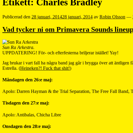
Etikett:
Charles Bradley
Publicerad den
28 januari, 2014
28 januari, 2014
av
Robin Olsson
—
Vad tycker ni om Primavera Sounds lineup i 
Sun Ra Arkestra.
UPPDATERING! För- och efterfesterna briljerar istället! Yay!
Jag brukar i vart fall ha några band jag går i brygga över att äntligen
Estrella. (
Heineken?! Fuck that shit!
)
Måndagen den 26:e maj:
Apolo: Darren Hayman & the Trial Separation, The Free Fall Band, T
Tisdagen den 27:e maj:
Apolo: Antibalas, Chicha Libre
Onsdagen den 28:e maj: