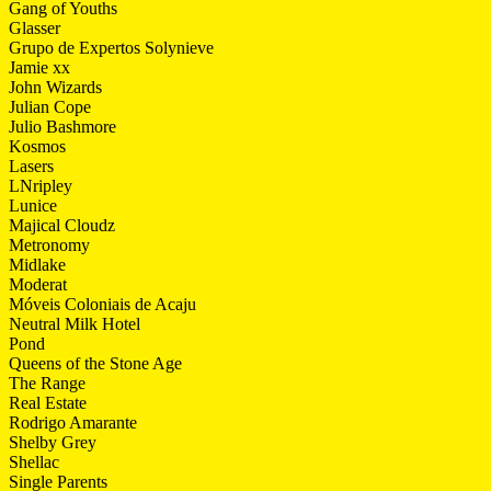
Gang of Youths
Glasser
Grupo de Expertos Solynieve
Jamie xx
John Wizards
Julian Cope
Julio Bashmore
Kosmos
Lasers
LNripley
Lunice
Majical Cloudz
Metronomy
Midlake
Moderat
Móveis Coloniais de Acaju
Neutral Milk Hotel
Pond
Queens of the Stone Age
The Range
Real Estate
Rodrigo Amarante
Shelby Grey
Shellac
Single Parents