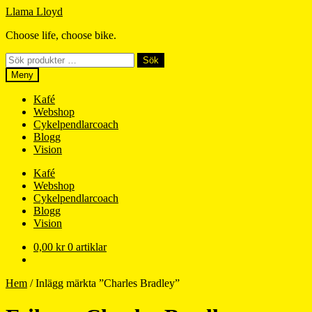
Hoppa
Hoppa
Llama Lloyd
till
till
Choose life, choose bike.
navigering
innehåll
Sök
Sök
efter:
Meny
Kafé
Webshop
Cykelpendlarcoach
Blogg
Vision
Kafé
Webshop
Cykelpendlarcoach
Blogg
Vision
0,00
kr
0 artiklar
Hem
/
Inlägg märkta ”Charles Bradley”