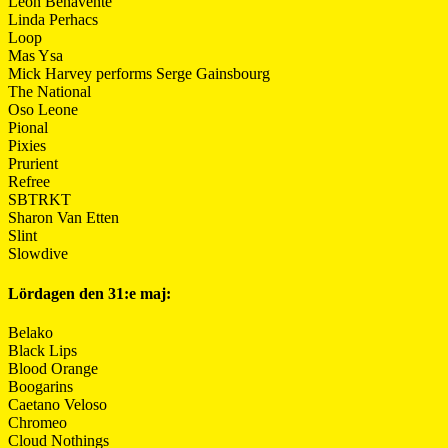
León Benavente
Linda Perhacs
Loop
Mas Ysa
Mick Harvey performs Serge Gainsbourg
The National
Oso Leone
Pional
Pixies
Prurient
Refree
SBTRKT
Sharon Van Etten
Slint
Slowdive
Lördagen den 31:e maj:
Belako
Black Lips
Blood Orange
Boogarins
Caetano Veloso
Chromeo
Cloud Nothings