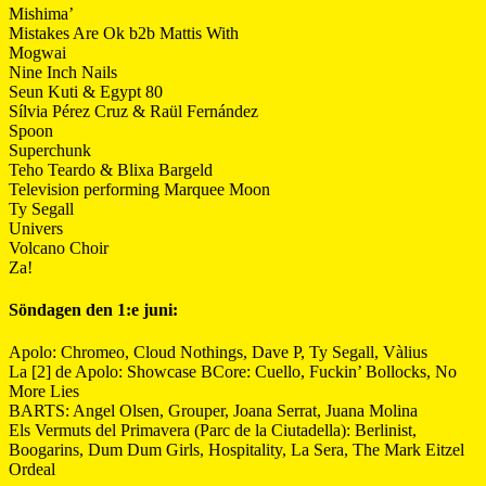
Mishima’
Mistakes Are Ok b2b Mattis With
Mogwai
Nine Inch Nails
Seun Kuti & Egypt 80
Sílvia Pérez Cruz & Raül Fernández
Spoon
Superchunk
Teho Teardo & Blixa Bargeld
Television performing Marquee Moon
Ty Segall
Univers
Volcano Choir
Za!
Söndagen den 1:e juni:
Apolo: Chromeo, Cloud Nothings, Dave P, Ty Segall, Vàlius
La [2] de Apolo: Showcase BCore: Cuello, Fuckin’ Bollocks, No
More Lies
BARTS: Angel Olsen, Grouper, Joana Serrat, Juana Molina
Els Vermuts del Primavera (Parc de la Ciutadella): Berlinist,
Boogarins, Dum Dum Girls, Hospitality, La Sera, The Mark Eitzel
Ordeal