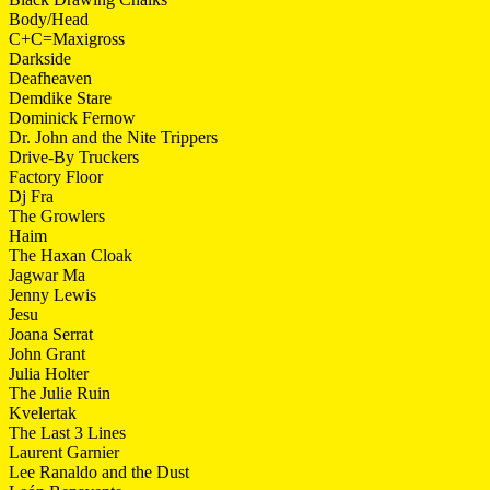
Body/Head
C+C=Maxigross
Darkside
Deafheaven
Demdike Stare
Dominick Fernow
Dr. John and the Nite Trippers
Drive-By Truckers
Factory Floor
Dj Fra
The Growlers
Haim
The Haxan Cloak
Jagwar Ma
Jenny Lewis
Jesu
Joana Serrat
John Grant
Julia Holter
The Julie Ruin
Kvelertak
The Last 3 Lines
Laurent Garnier
Lee Ranaldo and the Dust