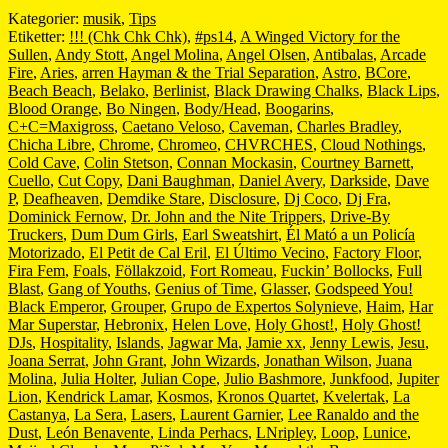
Kategorier:
musik
,
Tips
Etiketter:
!!! (Chk Chk Chk)
,
#ps14
,
A Winged Victory for the
Sullen
,
Andy Stott
,
Angel Molina
,
Angel Olsen
,
Antibalas
,
Arcade
Fire
,
Aries
,
arren Hayman & the Trial Separation
,
Astro
,
BCore
,
Beach Beach
,
Belako
,
Berlinist
,
Black Drawing Chalks
,
Black Lips
,
Blood Orange
,
Bo Ningen
,
Body/Head
,
Boogarins
,
C+C=Maxigross
,
Caetano Veloso
,
Caveman
,
Charles Bradley
,
Chicha Libre
,
Chrome
,
Chromeo
,
CHVRCHES
,
Cloud Nothings
,
Cold Cave
,
Colin Stetson
,
Connan Mockasin
,
Courtney Barnett
,
Cuello
,
Cut Copy
,
Dani Baughman
,
Daniel Avery
,
Darkside
,
Dave
P
,
Deafheaven
,
Demdike Stare
,
Disclosure
,
Dj Coco
,
Dj Fra
,
Dominick Fernow
,
Dr. John and the Nite Trippers
,
Drive-By
Truckers
,
Dum Dum Girls
,
Earl Sweatshirt
,
Él Mató a un Policía
Motorizado
,
El Petit de Cal Eril
,
El Último Vecino
,
Factory Floor
,
Fira Fem
,
Foals
,
Föllakzoid
,
Fort Romeau
,
Fuckin’ Bollocks
,
Full
Blast
,
Gang of Youths
,
Genius of Time
,
Glasser
,
Godspeed You!
Black Emperor
,
Grouper
,
Grupo de Expertos Solynieve
,
Haim
,
Har
Mar Superstar
,
Hebronix
,
Helen Love
,
Holy Ghost!
,
Holy Ghost!
DJs
,
Hospitality
,
Islands
,
Jagwar Ma
,
Jamie xx
,
Jenny Lewis
,
Jesu
,
Joana Serrat
,
John Grant
,
John Wizards
,
Jonathan Wilson
,
Juana
Molina
,
Julia Holter
,
Julian Cope
,
Julio Bashmore
,
Junkfood
,
Jupiter
Lion
,
Kendrick Lamar
,
Kosmos
,
Kronos Quartet
,
Kvelertak
,
La
Castanya
,
La Sera
,
Lasers
,
Laurent Garnier
,
Lee Ranaldo and the
Dust
,
León Benavente
,
Linda Perhacs
,
LNripley
,
Loop
,
Lunice
,