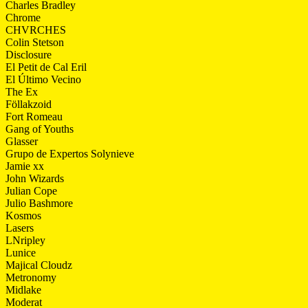
Charles Bradley
Chrome
CHVRCHES
Colin Stetson
Disclosure
El Petit de Cal Eril
El Último Vecino
The Ex
Föllakzoid
Fort Romeau
Gang of Youths
Glasser
Grupo de Expertos Solynieve
Jamie xx
John Wizards
Julian Cope
Julio Bashmore
Kosmos
Lasers
LNripley
Lunice
Majical Cloudz
Metronomy
Midlake
Moderat