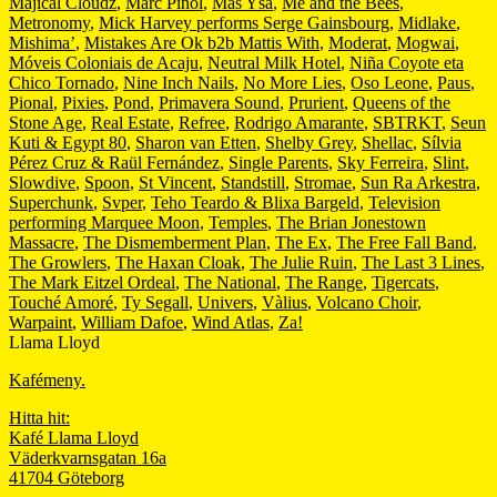
Majical Cloudz
,
Marc Piñol
,
Mas Ysa
,
Me and the Bees
,
Metronomy
,
Mick Harvey performs Serge Gainsbourg
,
Midlake
,
Mishima’
,
Mistakes Are Ok b2b Mattis With
,
Moderat
,
Mogwai
,
Móveis Coloniais de Acaju
,
Neutral Milk Hotel
,
Niña Coyote eta
Chico Tornado
,
Nine Inch Nails
,
No More Lies
,
Oso Leone
,
Paus
,
Pional
,
Pixies
,
Pond
,
Primavera Sound
,
Prurient
,
Queens of the
Stone Age
,
Real Estate
,
Refree
,
Rodrigo Amarante
,
SBTRKT
,
Seun
Kuti & Egypt 80
,
Sharon van Etten
,
Shelby Grey
,
Shellac
,
Sílvia
Pérez Cruz & Raül Fernández
,
Single Parents
,
Sky Ferreira
,
Slint
,
Slowdive
,
Spoon
,
St Vincent
,
Standstill
,
Stromae
,
Sun Ra Arkestra
,
Superchunk
,
Svper
,
Teho Teardo & Blixa Bargeld
,
Television
performing Marquee Moon
,
Temples
,
The Brian Jonestown
Massacre
,
The Dismemberment Plan
,
The Ex
,
The Free Fall Band
,
The Growlers
,
The Haxan Cloak
,
The Julie Ruin
,
The Last 3 Lines
,
The Mark Eitzel Ordeal
,
The National
,
The Range
,
Tigercats
,
Touché Amoré
,
Ty Segall
,
Univers
,
Vàlius
,
Volcano Choir
,
Warpaint
,
William Dafoe
,
Wind Atlas
,
Za!
Llama Lloyd
Kafémeny.
Hitta hit:
Kafé Llama Lloyd
Väderkvarnsgatan 16a
41704 Göteborg