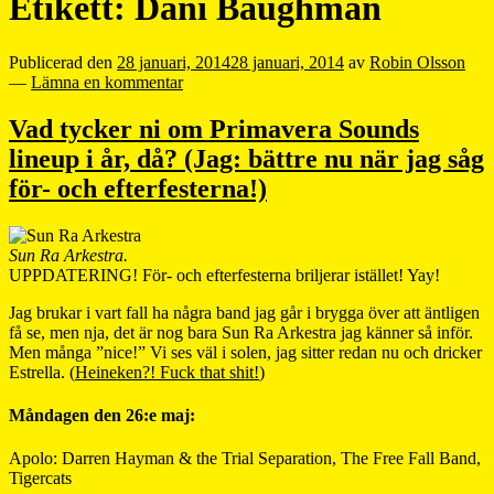
Etikett:
Dani Baughman
Publicerad den
28 januari, 2014
28 januari, 2014
av
Robin Olsson
—
Lämna en kommentar
Vad tycker ni om Primavera Sounds
lineup i år, då? (Jag: bättre nu när jag såg
för- och efterfesterna!)
Sun Ra Arkestra.
UPPDATERING! För- och efterfesterna briljerar istället! Yay!
Jag brukar i vart fall ha några band jag går i brygga över att äntligen
få se, men nja, det är nog bara Sun Ra Arkestra jag känner så inför.
Men många ”nice!” Vi ses väl i solen, jag sitter redan nu och dricker
Estrella. (
Heineken?! Fuck that shit!
)
Måndagen den 26:e maj:
Apolo: Darren Hayman & the Trial Separation, The Free Fall Band,
Tigercats