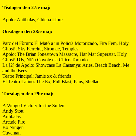
Tisdagen den 27:e maj:
Apolo: Antibalas, Chicha Libre
Onsdagen den 28:e maj:
Parc del Fòrum: Él Mató a un Policía Motorizado, Fira Fem, Holy
Ghost!, Sky Ferreira, Stromae, Temples
Apolo: The Brian Jonestown Massacre, Har Mar Superstar, Holy
Ghost! DJs, Niña Coyote eta Chico Tornado
La [2] de Apolo: Showcase La Castanya: Aries, Beach Beach, Me
and the Bees
Teatre Principal: Jamie xx & friends
El Teatro Latino: The Ex, Full Blast, Paus, Shellac
Torsdagen den 29:e maj:
A Winged Victory for the Sullen
Andy Stott
Antibalas
Arcade Fire
Bo Ningen
Caveman