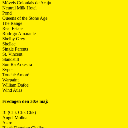
Móveis Coloniais de Acaju
Neutral Milk Hotel
Pond
Queens of the Stone Age
The Range
Real Estate
Rodrigo Amarante
Shelby Grey
Shellac
Single Parents
St. Vincent
Standstill
Sun Ra Arkestra
Svper
Touché Amoré
Warpaint
William Dafoe
Wind Atlas
Fredagen den 30:e maj:
!!! (Chk Chk Chk)
Angel Molina
Astro
Black Drawing Chalks