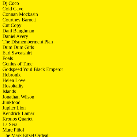
Dj Coco
Cold Cave
Connan Mockasin
Courtney Barnett
Cut Copy
Dani Baughman
Daniel Avery
The Dismemberment Plan
Dum Dum Girls
Earl Sweatshirt
Foals
Genius of Time
Godspeed You! Black Emperor
Hebronix
Helen Love
Hospitality
Islands
Jonathan Wilson
Junkfood
Jupiter Lion
Kendrick Lamar
Kronos Quartet
La Sera
Marc Piñol
The Mark Eitzel Ordeal