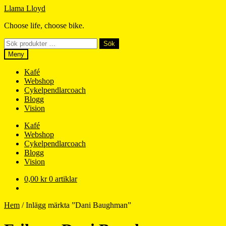
Hoppa
Hoppa
Llama Lloyd
till
till
Choose life, choose bike.
navigering
innehåll
Sök
Sök
efter:
Meny
Kafé
Webshop
Cykelpendlarcoach
Blogg
Vision
Kafé
Webshop
Cykelpendlarcoach
Blogg
Vision
0,00
kr
0 artiklar
Hem
/
Inlägg märkta ”Dani Baughman”