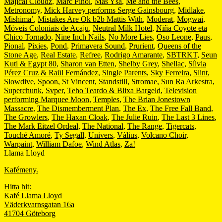
Majical Cloudz
,
Marc Piñol
,
Mas Ysa
,
Me and the Bees
,
Metronomy
,
Mick Harvey performs Serge Gainsbourg
,
Midlake
,
Mishima’
,
Mistakes Are Ok b2b Mattis With
,
Moderat
,
Mogwai
,
Móveis Coloniais de Acaju
,
Neutral Milk Hotel
,
Niña Coyote eta
Chico Tornado
,
Nine Inch Nails
,
No More Lies
,
Oso Leone
,
Paus
,
Pional
,
Pixies
,
Pond
,
Primavera Sound
,
Prurient
,
Queens of the
Stone Age
,
Real Estate
,
Refree
,
Rodrigo Amarante
,
SBTRKT
,
Seun
Kuti & Egypt 80
,
Sharon van Etten
,
Shelby Grey
,
Shellac
,
Sílvia
Pérez Cruz & Raül Fernández
,
Single Parents
,
Sky Ferreira
,
Slint
,
Slowdive
,
Spoon
,
St Vincent
,
Standstill
,
Stromae
,
Sun Ra Arkestra
,
Superchunk
,
Svper
,
Teho Teardo & Blixa Bargeld
,
Television
performing Marquee Moon
,
Temples
,
The Brian Jonestown
Massacre
,
The Dismemberment Plan
,
The Ex
,
The Free Fall Band
,
The Growlers
,
The Haxan Cloak
,
The Julie Ruin
,
The Last 3 Lines
,
The Mark Eitzel Ordeal
,
The National
,
The Range
,
Tigercats
,
Touché Amoré
,
Ty Segall
,
Univers
,
Vàlius
,
Volcano Choir
,
Warpaint
,
William Dafoe
,
Wind Atlas
,
Za!
Llama Lloyd
Kafémeny.
Hitta hit:
Kafé Llama Lloyd
Väderkvarnsgatan 16a
41704 Göteborg