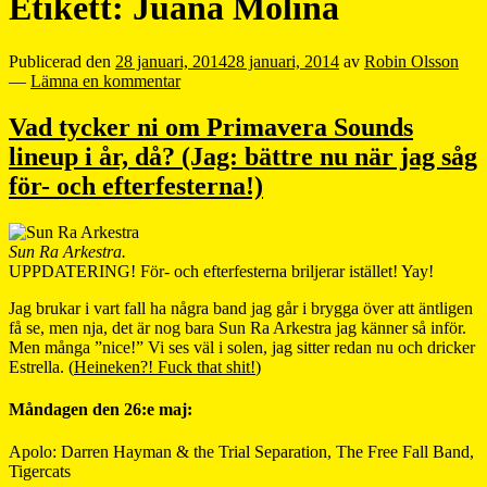
Etikett:
Juana Molina
Publicerad den
28 januari, 2014
28 januari, 2014
av
Robin Olsson
—
Lämna en kommentar
Vad tycker ni om Primavera Sounds
lineup i år, då? (Jag: bättre nu när jag såg
för- och efterfesterna!)
Sun Ra Arkestra.
UPPDATERING! För- och efterfesterna briljerar istället! Yay!
Jag brukar i vart fall ha några band jag går i brygga över att äntligen
få se, men nja, det är nog bara Sun Ra Arkestra jag känner så inför.
Men många ”nice!” Vi ses väl i solen, jag sitter redan nu och dricker
Estrella. (
Heineken?! Fuck that shit!
)
Måndagen den 26:e maj:
Apolo: Darren Hayman & the Trial Separation, The Free Fall Band,
Tigercats