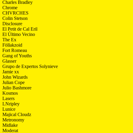
Charles Bradley
Chrome
CHVRCHES
Colin Stetson
Disclosure
El Petit de Cal Eril
El Último Vecino
The Ex
Föllakzoid
Fort Romeau
Gang of Youths
Glasser
Grupo de Expertos Solynieve
Jamie xx
John Wizards
Julian Cope
Julio Bashmore
Kosmos
Lasers
LNripley
Lunice
Majical Cloudz
Metronomy
Midlake
Moderat