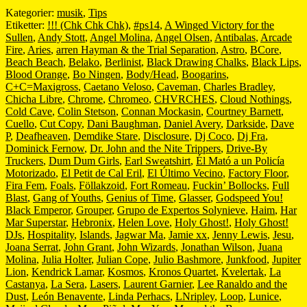
Kategorier:
musik
,
Tips
Etiketter:
!!! (Chk Chk Chk)
,
#ps14
,
A Winged Victory for the
Sullen
,
Andy Stott
,
Angel Molina
,
Angel Olsen
,
Antibalas
,
Arcade
Fire
,
Aries
,
arren Hayman & the Trial Separation
,
Astro
,
BCore
,
Beach Beach
,
Belako
,
Berlinist
,
Black Drawing Chalks
,
Black Lips
,
Blood Orange
,
Bo Ningen
,
Body/Head
,
Boogarins
,
C+C=Maxigross
,
Caetano Veloso
,
Caveman
,
Charles Bradley
,
Chicha Libre
,
Chrome
,
Chromeo
,
CHVRCHES
,
Cloud Nothings
,
Cold Cave
,
Colin Stetson
,
Connan Mockasin
,
Courtney Barnett
,
Cuello
,
Cut Copy
,
Dani Baughman
,
Daniel Avery
,
Darkside
,
Dave
P
,
Deafheaven
,
Demdike Stare
,
Disclosure
,
Dj Coco
,
Dj Fra
,
Dominick Fernow
,
Dr. John and the Nite Trippers
,
Drive-By
Truckers
,
Dum Dum Girls
,
Earl Sweatshirt
,
Él Mató a un Policía
Motorizado
,
El Petit de Cal Eril
,
El Último Vecino
,
Factory Floor
,
Fira Fem
,
Foals
,
Föllakzoid
,
Fort Romeau
,
Fuckin’ Bollocks
,
Full
Blast
,
Gang of Youths
,
Genius of Time
,
Glasser
,
Godspeed You!
Black Emperor
,
Grouper
,
Grupo de Expertos Solynieve
,
Haim
,
Har
Mar Superstar
,
Hebronix
,
Helen Love
,
Holy Ghost!
,
Holy Ghost!
DJs
,
Hospitality
,
Islands
,
Jagwar Ma
,
Jamie xx
,
Jenny Lewis
,
Jesu
,
Joana Serrat
,
John Grant
,
John Wizards
,
Jonathan Wilson
,
Juana
Molina
,
Julia Holter
,
Julian Cope
,
Julio Bashmore
,
Junkfood
,
Jupiter
Lion
,
Kendrick Lamar
,
Kosmos
,
Kronos Quartet
,
Kvelertak
,
La
Castanya
,
La Sera
,
Lasers
,
Laurent Garnier
,
Lee Ranaldo and the
Dust
,
León Benavente
,
Linda Perhacs
,
LNripley
,
Loop
,
Lunice
,