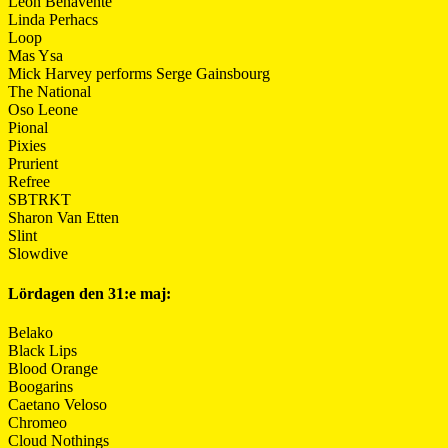
León Benavente
Linda Perhacs
Loop
Mas Ysa
Mick Harvey performs Serge Gainsbourg
The National
Oso Leone
Pional
Pixies
Prurient
Refree
SBTRKT
Sharon Van Etten
Slint
Slowdive
Lördagen den 31:e maj:
Belako
Black Lips
Blood Orange
Boogarins
Caetano Veloso
Chromeo
Cloud Nothings