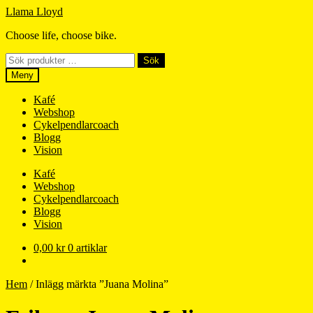
Hoppa
Hoppa
Llama Lloyd
till
till
Choose life, choose bike.
navigering
innehåll
Sök
Sök
efter:
Meny
Kafé
Webshop
Cykelpendlarcoach
Blogg
Vision
Kafé
Webshop
Cykelpendlarcoach
Blogg
Vision
0,00
kr
0 artiklar
Hem
/
Inlägg märkta ”Juana Molina”