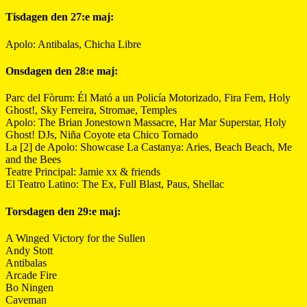
Tisdagen den 27:e maj:
Apolo: Antibalas, Chicha Libre
Onsdagen den 28:e maj:
Parc del Fòrum: Él Mató a un Policía Motorizado, Fira Fem, Holy
Ghost!, Sky Ferreira, Stromae, Temples
Apolo: The Brian Jonestown Massacre, Har Mar Superstar, Holy
Ghost! DJs, Niña Coyote eta Chico Tornado
La [2] de Apolo: Showcase La Castanya: Aries, Beach Beach, Me
and the Bees
Teatre Principal: Jamie xx & friends
El Teatro Latino: The Ex, Full Blast, Paus, Shellac
Torsdagen den 29:e maj:
A Winged Victory for the Sullen
Andy Stott
Antibalas
Arcade Fire
Bo Ningen
Caveman