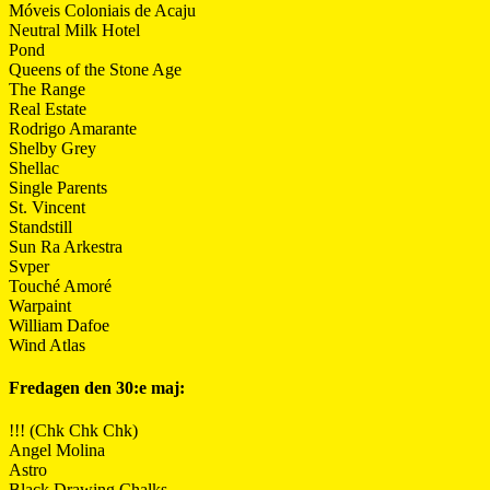
Móveis Coloniais de Acaju
Neutral Milk Hotel
Pond
Queens of the Stone Age
The Range
Real Estate
Rodrigo Amarante
Shelby Grey
Shellac
Single Parents
St. Vincent
Standstill
Sun Ra Arkestra
Svper
Touché Amoré
Warpaint
William Dafoe
Wind Atlas
Fredagen den 30:e maj:
!!! (Chk Chk Chk)
Angel Molina
Astro
Black Drawing Chalks