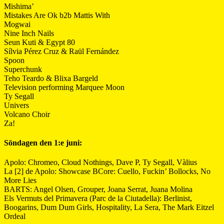
Mishima’
Mistakes Are Ok b2b Mattis With
Mogwai
Nine Inch Nails
Seun Kuti & Egypt 80
Sílvia Pérez Cruz & Raül Fernández
Spoon
Superchunk
Teho Teardo & Blixa Bargeld
Television performing Marquee Moon
Ty Segall
Univers
Volcano Choir
Za!
Söndagen den 1:e juni:
Apolo: Chromeo, Cloud Nothings, Dave P, Ty Segall, Vàlius
La [2] de Apolo: Showcase BCore: Cuello, Fuckin’ Bollocks, No
More Lies
BARTS: Angel Olsen, Grouper, Joana Serrat, Juana Molina
Els Vermuts del Primavera (Parc de la Ciutadella): Berlinist,
Boogarins, Dum Dum Girls, Hospitality, La Sera, The Mark Eitzel
Ordeal