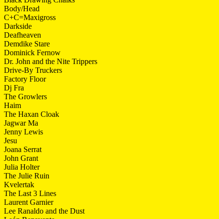
Body/Head
C+C=Maxigross
Darkside
Deafheaven
Demdike Stare
Dominick Fernow
Dr. John and the Nite Trippers
Drive-By Truckers
Factory Floor
Dj Fra
The Growlers
Haim
The Haxan Cloak
Jagwar Ma
Jenny Lewis
Jesu
Joana Serrat
John Grant
Julia Holter
The Julie Ruin
Kvelertak
The Last 3 Lines
Laurent Garnier
Lee Ranaldo and the Dust