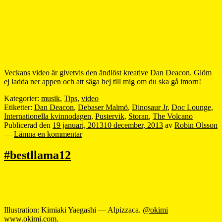
Veckans video är givetvis den ändlöst kreative Dan Deacon. Glöm
ej ladda ner
appen
och att säga hej till mig om du ska gå imorn!
Kategorier:
musik
,
Tips
,
video
Etiketter:
Dan Deacon
,
Debaser Malmö
,
Dinosaur Jr
,
Doc Lounge
,
Internationella kvinnodagen
,
Pustervik
,
Storan
,
The Volcano
Publicerad den
19 januari, 2013
10 december, 2013
av
Robin Olsson
—
Lämna en kommentar
#bestllama12
Illustration: Kimiaki Yaegashi — Alpizzaca.
@okimi
www.okimi.com
.