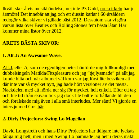
Ikväll sker årets musikhändelse, nej inte P3 Guld,
rockcirkeln
har ju
årsmöte! Det innebär att jag och ett dussin karlar i 60-årsåldern
redogör vilka skivor vi gillade bäst 2012. Dessutom ska vi göra
varsin lista över Beatles och Rolling Stones fem bästa låtar. Här
kommer mina listor över 2012.
ÅRETS BÄSTA SKIVOR:
1. Alt-J: An Awesome Wave.
Alt-J
, eller ∆, som de egentligen heter hänförde mig fullkomligt med
dubbelsingeln Matilda/Fitzpleasure och jag ”tjejlyssnade” på allt jag
kunde hitta och när albumet väl kom var jag först lite besviken att
där inte var så mycket nytt, jag hade hört versioner av det mesta.
Nackdelen med att nörda ner sig för mycket, helt enkelt. Efter ett tag
och lite tid ifrån skivan fick jag dock lite bättre förhållande till den
och förälskade mig även i alla små interludes. Mer sånt! Vi gjorde en
intervju med Gus
här
.
2. Dirty Projectors: Swing Lo Magellan
David Longstreth och hans
Dirty Projectors
har tidigare inte lyckats
fånga mig helt, men i med Swing Lo hamnade jag helt i deras makt.