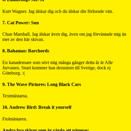
Kurt Wagner. Jag älskar dig och du älskar din förlorade vän.
7. Cat Power: Sun
Chan Marshall. Jag älskar även dig, även om jag förväntade mig än
mer av den här skivan.
8. Bahamas: Barchords
En kanadensare som sövt mig många gånger detta år är Afie
Jurvanen. Snart kommer han dessutom till Sverige, dock ej
Göteborg. :(
9. The Wave Pictures: Long Black Cars
Textmästarna.
10. Andrew Bird: Break it yourself
Fiolmästaren.
Andra bra skivor som är värda att nämnas: