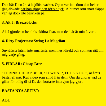
Den här låten är så hejdlöst vacker. Open var inte dum den heller
(jag älskade
när han sjöng den för sin tjej
). Albumet som snart släpps
var jag dock lite besviken på.
3. Alt-J: Breezeblocks
Alt-J gjorde en hel drös skitbra låtar, men det här är min favorit.
4. Dirty Projectors: Swing Lo Magellan
Snyggaste låten, inte smartaste, men mest direkt och som går rätt in i
mig varje gång.
5. FIDLAR: Cheap Beer
”I DRINK CHEAP BEER, SO WHAT?, FUCK YOU!”, är årets
bästa refräng. Kul
video
som alltid från dem. Om du undrar vad de
gillar för billig öl så
läs den kortaste intervjun jag gjort.
BÄSTA NYA ARTIST:
Alt-J.