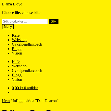
Hoppa
Hoppa
Llama Lloyd
till
till
Choose life, choose bike.
navigering
innehåll
Sök
Sök
efter:
Meny
Kafé
Webshop
Cykelpendlarcoach
Blogg
Vision
Kafé
Webshop
Cykelpendlarcoach
Blogg
Vision
0,00
kr
0 artiklar
Hem
/
Inlägg märkta ”Dan Deacon”