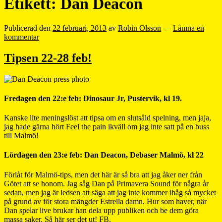
Etikett:
Dan Deacon
Publicerad den
22 februari, 2013
av
Robin Olsson
—
Lämna en
kommentar
Tipsen 22-28 feb!
Fredagen den 22:e feb: Dinosaur Jr, Pustervik, kl 19.
Kanske lite meningslöst att tipsa om en slutsåld spelning, men jaja,
jag hade gärna hört Feel the pain ikväll om jag inte satt på en buss
till Malmö!
Lördagen den 23:e feb: Dan Deacon, Debaser Malmö, kl 22
Förlåt för Malmö-tips, men det här är så bra att jag åker ner från
Götet att se honom. Jag såg Dan på Primavera Sound för några år
sedan, men jag är ledsen att säga att jag inte kommer ihåg så mycket
på grund av för stora mängder Estrella damn. Hur som haver, när
Dan spelar live brukar han dela upp publiken och be dem göra
massa saker. Så
här
ser det ut!
FB
.