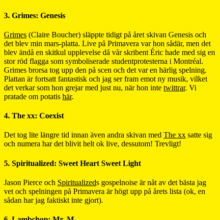
3. Grimes: Genesis
Grimes
(Claire Boucher) släppte tidigt på året skivan Genesis och
det blev min mars-platta. Live på Primavera var hon sådär, men det
blev ändå en skitkul upplevelse då vår skribent Éric hade med sig en
stor röd flagga som symboliserade studentprotesterna i Montréal.
Grimes brorsa tog upp den på scen och det var en härlig spelning.
Plattan är fortsatt fantastisk och jag ser fram emot ny musik, vilket
det verkar som hon grejar med just nu, när hon inte
twittrar
. Vi
pratade om potatis
här
.
4. The xx: Coexist
Det tog lite längre tid innan även andra skivan med
The xx
satte sig
och numera har det blivit helt ok live, dessutom! Trevligt!
5. Spiritualized: Sweet Heart Sweet Light
Jason Pierce och
Spiritualized
s gospelnoise är nåt av det bästa jag
vet och spelningen på Primavera är högt upp på årets lista (ok, en
sådan har jag faktiskt inte gjort).
6. Lambchop: Mr. M