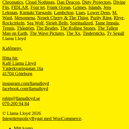
Chromatics
,
Cloud Nothings
,
Dan Deacon
,
Dirty Projectors
,
Divine
Fits
,
FIDLAR
,
Four tet
,
Frank Ocean
,
Grimes
,
Islands
,
Jens
Lekman
,
Kimiaki Yaegashi
,
Lambchop
,
Liars
,
Lower Dens
,
M.
Ward
,
Menomena
,
Neneh Cherry & The Thing
,
Purity Ring
,
Rhye
,
Rockcirkeln
,
Sea Wolf
,
Sleigh Bells
,
Spiritualized
,
Tame Impala
,
Tennis
,
Thåström
,
The Beatles
,
The Rolling Stones
,
The Tallest
Man on Earth
,
The Wave Pictures
,
The Xx
,
Tindersticks
,
Ty Segall
Llama Lloyd
Kafémeny.
Hitta hit:
Kafé Llama Lloyd
Väderkvarnsgatan 16a
41704 Göteborg
instagram.com/llamalloyd
facebook.com/llamalloyd
robin@llamalloyd.se
070-200 94 84
© Llama Lloyd 2026
Integritetspolicy
Byggt med WooCommerce
.
Mitt konto