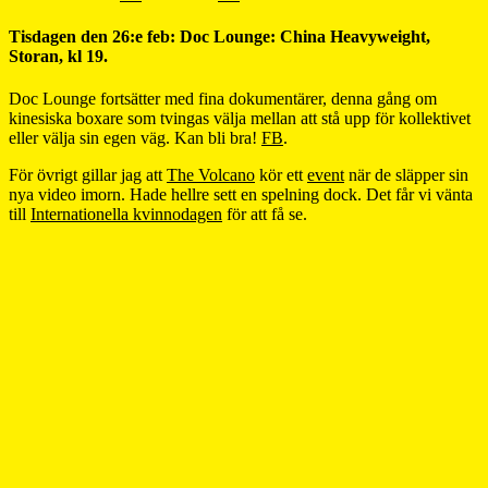
Tisdagen den 26:e feb: Doc Lounge: China Heavyweight,
Storan, kl 19.
Doc Lounge fortsätter med fina dokumentärer, denna gång om
kinesiska boxare som tvingas välja mellan att stå upp för kollektivet
eller välja sin egen väg. Kan bli bra!
FB
.
För övrigt gillar jag att
The Volcano
kör ett
event
när de släpper sin
nya video imorn. Hade hellre sett en spelning dock. Det får vi vänta
till
Internationella kvinnodagen
för att få se.