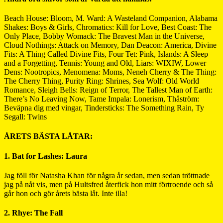
Beach House: Bloom, M. Ward: A Wasteland Companion, Alabama
Shakes: Boys & Girls, Chromatics: Kill for Love, Best Coast: The
Only Place, Bobby Womack: The Bravest Man in the Universe,
Cloud Nothings: Attack on Memory, Dan Deacon: America, Divine
Fits: A Thing Called Divine Fits, Four Tet: Pink, Islands: A Sleep
and a Forgetting, Tennis: Young and Old, Liars: WIXIW, Lower
Dens: Nootropics, Menomena: Moms, Neneh Cherry & The Thing:
The Cherry Thing, Purity Ring: Shrines, Sea Wolf: Old World
Romance, Sleigh Bells: Reign of Terror, The Tallest Man of Earth:
There’s No Leaving Now, Tame Impala: Lonerism, Thåström:
Beväpna dig med vingar, Tindersticks: The Something Rain, Ty
Segall: Twins
ÅRETS BÄSTA LÅTAR:
1. Bat for Lashes: Laura
Jag föll för Natasha Khan för några år sedan, men sedan tröttnade
jag på nåt vis, men på Hultsfred återfick hon mitt förtroende och så
går hon och gör årets bästa låt. Inte illa!
2. Rhye: The Fall