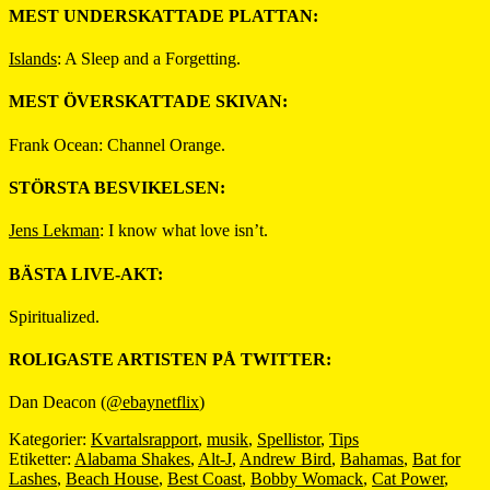
MEST UNDERSKATTADE PLATTAN:
Islands
: A Sleep and a Forgetting.
MEST ÖVERSKATTADE SKIVAN:
Frank Ocean: Channel Orange.
STÖRSTA BESVIKELSEN:
Jens Lekman
: I know what love isn’t.
BÄSTA LIVE-AKT:
Spiritualized.
ROLIGASTE ARTISTEN PÅ TWITTER:
Dan Deacon (
@ebaynetflix
)
Kategorier:
Kvartalsrapport
,
musik
,
Spellistor
,
Tips
Etiketter:
Alabama Shakes
,
Alt-J
,
Andrew Bird
,
Bahamas
,
Bat for
Lashes
,
Beach House
,
Best Coast
,
Bobby Womack
,
Cat Power
,