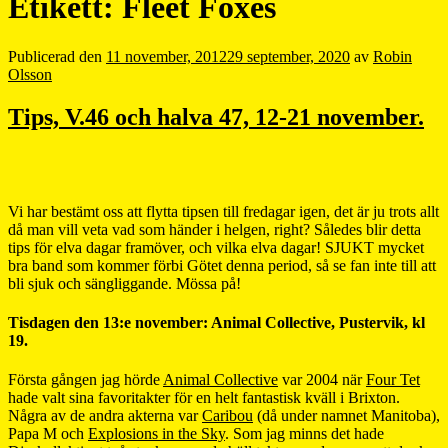
Etikett:
Fleet Foxes
Publicerad den
11 november, 2012
29 september, 2020
av
Robin
Olsson
Tips, V.46 och halva 47, 12-21 november.
Vi har bestämt oss att flytta tipsen till fredagar igen, det är ju trots allt
då man vill veta vad som händer i helgen, right? Således blir detta
tips för elva dagar framöver, och vilka elva dagar! SJUKT mycket
bra band som kommer förbi Götet denna period, så se fan inte till att
bli sjuk och sängliggande. Mössa på!
Tisdagen den 13:e november: Animal Collective, Pustervik, kl
19.
Första gången jag hörde
Animal Collective
var 2004 när
Four Tet
hade valt sina favoritakter för en helt fantastisk kväll i Brixton.
Några av de andra akterna var
Caribou
(då under namnet Manitoba),
Papa M och
Explosions in the Sky
. Som jag minns det hade