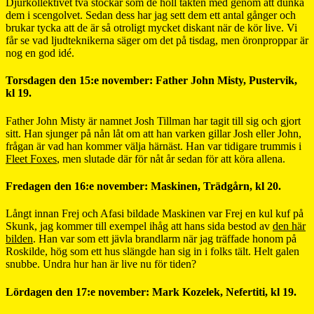
Djurkollektivet två stockar som de höll takten med genom att dunka
dem i scengolvet. Sedan dess har jag sett dem ett antal gånger och
brukar tycka att de är så otroligt mycket diskant när de kör live. Vi
får se vad ljudteknikerna säger om det på tisdag, men öronproppar är
nog en god idé.
Torsdagen den 15:e november: Father John Misty, Pustervik,
kl 19.
Father John Misty är namnet Josh Tillman har tagit till sig och gjort
sitt. Han sjunger på nån låt om att han varken gillar Josh eller John,
frågan är vad han kommer välja härnäst. Han var tidigare trummis i
Fleet Foxes
, men slutade där för nåt år sedan för att köra allena.
Fredagen den 16:e november: Maskinen, Trädgårn, kl 20.
Långt innan Frej och Afasi bildade Maskinen var Frej en kul kuf på
Skunk, jag kommer till exempel ihåg att hans sida bestod av
den här
bilden
. Han var som ett jävla brandlarm när jag träffade honom på
Roskilde, hög som ett hus slängde han sig in i folks tält. Helt galen
snubbe. Undra hur han är live nu för tiden?
Lördagen den 17:e november: Mark Kozelek, Nefertiti, kl 19.