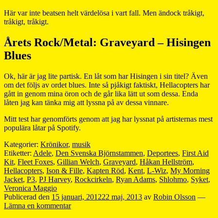
Här var inte beatsen helt värdelösa i vart fall. Men ändock tråkigt,
tråkigt, tråkigt.
Årets Rock/Metal: Graveyard – Hisingen
Blues
Ok, här är jag lite partisk. En låt som har Hisingen i sin titel? Även
om det följs av ordet blues. Inte så pjåkigt faktiskt, Hellacopters har
gått in genom mina öron och de går lika lätt ut som dessa. Enda
låten jag kan tänka mig att lyssna på av dessa vinnare.
Mitt test har genomförts genom att jag har lyssnat på artisternas mest
populära låtar på Spotify.
Kategorier:
Krönikor
,
musik
Etiketter:
Adele
,
Den Svenska Björnstammen
,
Deportees
,
First Aid
Kit
,
Fleet Foxes
,
Gillian Welch
,
Graveyard
,
Håkan Hellström
,
Hellacopters
,
Ison & Fille
,
Kapten Röd
,
Kent
,
L-Wiz
,
My Morning
Jacket
,
P3
,
PJ Harvey
,
Rockcirkeln
,
Ryan Adams
,
Shlohmo
,
Syket
,
Veronica Maggio
Publicerad den
15 januari, 2012
22 maj, 2013
av
Robin Olsson
—
Lämna en kommentar