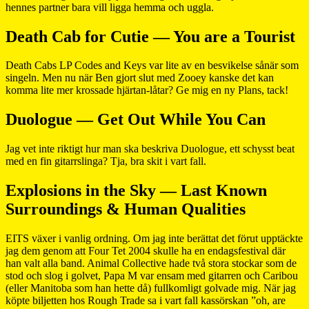
hennes partner bara vill ligga hemma och uggla.
Death Cab for Cutie — You are a Tourist
Death Cabs LP Codes and Keys var lite av en besvikelse sånär som
singeln. Men nu när Ben gjort slut med Zooey kanske det kan
komma lite mer krossade hjärtan-låtar? Ge mig en ny Plans, tack!
Duologue — Get Out While You Can
Jag vet inte riktigt hur man ska beskriva Duologue, ett schysst beat
med en fin gitarrslinga? Tja, bra skit i vart fall.
Explosions in the Sky — Last Known
Surroundings & Human Qualities
EITS växer i vanlig ordning. Om jag inte berättat det förut upptäckte
jag dem genom att Four Tet 2004 skulle ha en endagsfestival där
han valt alla band. Animal Collective hade två stora stockar som de
stod och slog i golvet, Papa M var ensam med gitarren och Caribou
(eller Manitoba som han hette då) fullkomligt golvade mig. När jag
köpte biljetten hos Rough Trade sa i vart fall kassörskan ”oh, are