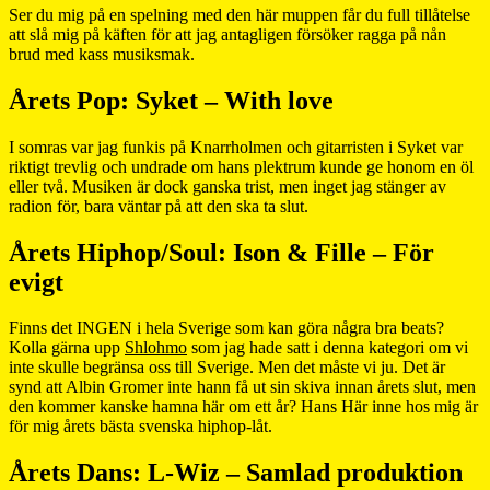
Ser du mig på en spelning med den här muppen får du full tillåtelse
att slå mig på käften för att jag antagligen försöker ragga på nån
brud med kass musiksmak.
Årets Pop: Syket – With love
I somras var jag funkis på Knarrholmen och gitarristen i Syket var
riktigt trevlig och undrade om hans plektrum kunde ge honom en öl
eller två. Musiken är dock ganska trist, men inget jag stänger av
radion för, bara väntar på att den ska ta slut.
Årets Hiphop/Soul: Ison & Fille – För
evigt
Finns det INGEN i hela Sverige som kan göra några bra beats?
Kolla gärna upp
Shlohmo
som jag hade satt i denna kategori om vi
inte skulle begränsa oss till Sverige. Men det måste vi ju. Det är
synd att Albin Gromer inte hann få ut sin skiva innan årets slut, men
den kommer kanske hamna här om ett år? Hans Här inne hos mig är
för mig årets bästa svenska hiphop-låt.
Årets Dans: L-Wiz – Samlad produktion