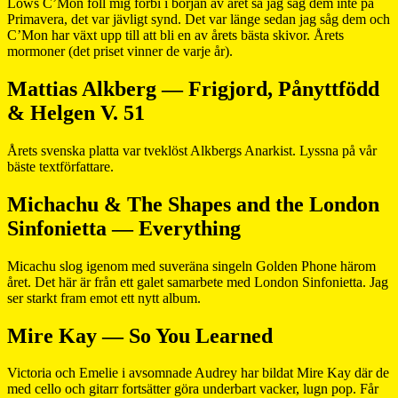
Lows C’Mon föll mig förbi i början av året så jag såg dem inte på
Primavera, det var jävligt synd. Det var länge sedan jag såg dem och
C’Mon har växt upp till att bli en av årets bästa skivor. Årets
mormoner (det priset vinner de varje år).
Mattias Alkberg — Frigjord, Pånyttfödd
& Helgen V. 51
Årets svenska platta var tveklöst Alkbergs Anarkist. Lyssna på vår
bäste textförfattare.
Michachu & The Shapes and the London
Sinfonietta — Everything
Micachu slog igenom med suveräna singeln Golden Phone härom
året. Det här är från ett galet samarbete med London Sinfonietta. Jag
ser starkt fram emot ett nytt album.
Mire Kay — So You Learned
Victoria och Emelie i avsomnade Audrey har bildat Mire Kay där de
med cello och gitarr fortsätter göra underbart vacker, lugn pop. Får