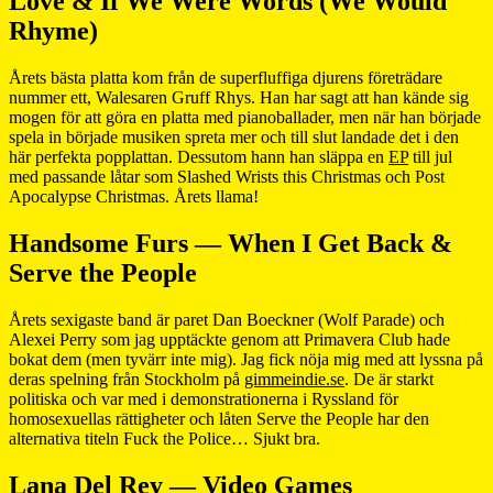
Love & If We Were Words (We Would
Rhyme)
Årets bästa platta kom från de superfluffiga djurens företrädare
nummer ett, Walesaren Gruff Rhys. Han har sagt att han kände sig
mogen för att göra en platta med pianoballader, men när han började
spela in började musiken spreta mer och till slut landade det i den
här perfekta popplattan. Dessutom hann han släppa en
EP
till jul
med passande låtar som Slashed Wrists this Christmas och Post
Apocalypse Christmas. Årets llama!
Handsome Furs — When I Get Back &
Serve the People
Årets sexigaste band är paret Dan Boeckner (Wolf Parade) och
Alexei Perry som jag upptäckte genom att Primavera Club hade
bokat dem (men tyvärr inte mig). Jag fick nöja mig med att lyssna på
deras spelning från Stockholm på
gimmeindie.se
. De är starkt
politiska och var med i demonstrationerna i Ryssland för
homosexuellas rättigheter och låten Serve the People har den
alternativa titeln Fuck the Police… Sjukt bra.
Lana Del Rey — Video Games