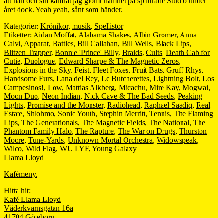
att han och sin kamrat jag glömt namnet på splittrade Studio under
året dock. Yeah yeah, sånt som händer.
Kategorier:
Krönikor
,
musik
,
Spellistor
Etiketter:
Aidan Moffat
,
Alabama Shakes
,
Albin Gromer
,
Anna
Calvi
,
Apparat
,
Battles
,
Bill Callahan
,
Bill Wells
,
Black Lips
,
Blitzen Trapper
,
Bonnie 'Prince' Billy
,
Braids
,
Cults
,
Death Cab for
Cutie
,
Duologue
,
Edward Sharpe & The Magnetic Zeros
,
Explosions in the Sky
,
Feist
,
Fleet Foxes
,
Fruit Bats
,
Gruff Rhys
,
Handsome Furs
,
Lana del Rey
,
Le Butcherettes
,
Lightning Bolt
,
Los
Campesinos!
,
Low
,
Mattias Alkberg
,
Micachu
,
Mire Kay
,
Mogwai
,
Moon Duo
,
Neon Indian
,
Nick Cave & The Bad Seeds
,
Peaking
Lights
,
Promise and the Monster
,
Radiohead
,
Raphael Saadiq
,
Real
Estate
,
Shlohmo
,
Sonic Youth
,
Stephin Merritt
,
Tennis
,
The Flaming
Lips
,
The Generationals
,
The Magnetic Fields
,
The National
,
The
Phantom Family Halo
,
The Rapture
,
The War on Drugs
,
Thurston
Moore
,
Tune-Yards
,
Unknown Mortal Orchestra
,
Widowspeak
,
Wilco
,
Wild Flag
,
WU LYF
,
Young Galaxy
Llama Lloyd
Kafémeny.
Hitta hit:
Kafé Llama Lloyd
Väderkvarnsgatan 16a
41704 Göteborg