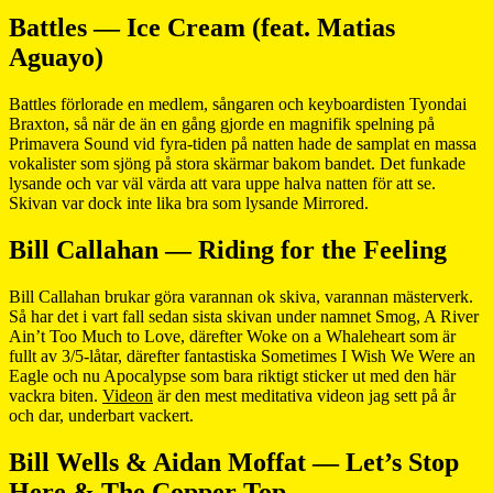
Battles — Ice Cream (feat. Matias
Aguayo)
Battles förlorade en medlem, sångaren och keyboardisten Tyondai
Braxton, så när de än en gång gjorde en magnifik spelning på
Primavera Sound vid fyra-tiden på natten hade de samplat en massa
vokalister som sjöng på stora skärmar bakom bandet. Det funkade
lysande och var väl värda att vara uppe halva natten för att se.
Skivan var dock inte lika bra som lysande Mirrored.
Bill Callahan — Riding for the Feeling
Bill Callahan brukar göra varannan ok skiva, varannan mästerverk.
Så har det i vart fall sedan sista skivan under namnet Smog, A River
Ain’t Too Much to Love, därefter Woke on a Whaleheart som är
fullt av 3/5-låtar, därefter fantastiska Sometimes I Wish We Were an
Eagle och nu Apocalypse som bara riktigt sticker ut med den här
vackra biten.
Videon
är den mest meditativa videon jag sett på år
och dar, underbart vackert.
Bill Wells & Aidan Moffat — Let’s Stop
Here & The Copper Top