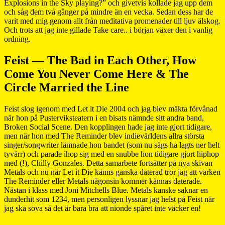
Explosions in the Sky playing?” och givetvis kollade jag upp dem
och såg dem två gånger på mindre än en vecka. Sedan dess har de
varit med mig genom allt från meditativa promenader till ljuv älskog.
Och trots att jag inte gillade Take care.. i början växer den i vanlig
ordning.
Feist — The Bad in Each Other, How
Come You Never Come Here & The
Circle Married the Line
Feist slog igenom med Let it Die 2004 och jag blev mäkta förvånad
när hon på Pusterviksteatern i en bisats nämnde sitt andra band,
Broken Social Scene. Den kopplingen hade jag inte gjort tidigare,
men när hon med The Reminder blev indievärldens allra största
singer/songwriter lämnade hon bandet (som nu sägs ha lagts ner helt
tyvärr) och parade ihop sig med en snubbe hon tidigare gjort hiphop
med (!), Chilly Gonzales. Detta samarbete fortsätter på nya skivan
Metals och nu när Let it Die känns ganska daterad tror jag att varken
The Reminder eller Metals någonsin kommer kännas daterade.
Nästan i klass med Joni Mitchells Blue. Metals kanske saknar en
dunderhit som 1234, men personligen lyssnar jag helst på Feist när
jag ska sova så det är bara bra att nionde spåret inte väcker en!