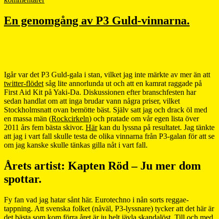
En genomgång av P3 Guld-vinnarna.
Igår var det P3 Guld-gala i stan, vilket jag inte märkte av mer än att
twitter-flödet
såg lite annorlunda ut och att en kamrat raggade på
First Aid Kit på Yaki-Da. Diskussionen efter branschfesten har
sedan handlat om att inga brudar vann några priser, vilket
Stockholmsnatt ovan bemötte bäst. Själv satt jag och drack öl med
en massa män (
Rockcirkeln
) och pratade om vår egen lista över
2011 års fem bästa skivor.
Här
kan du lyssna på resultatet. Jag tänkte
att jag i vart fall skulle testa de olika vinnarna från P3-galan för att se
om jag kanske skulle tänkas gilla nåt i vart fall.
Årets artist: Kapten Röd – Ju mer dom
spottar.
Fy fan vad jag hatar sånt här. Eurotechno i nån sorts reggae-
tappning. Att svenska folket (nåväl, P3-lyssnare) tycker att det här är
det bästa som kom förra året är ju helt jävla skandalöst. Till och med