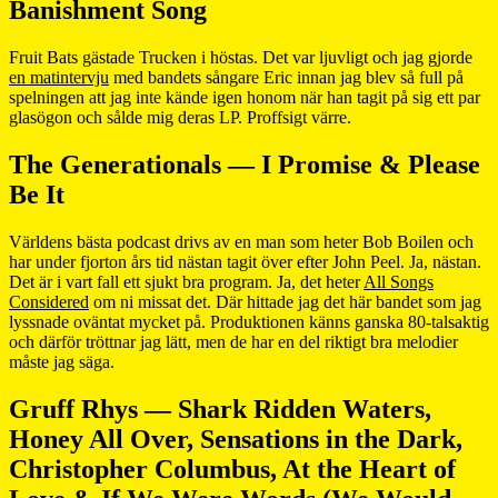
Banishment Song
Fruit Bats gästade Trucken i höstas. Det var ljuvligt och jag gjorde
en matintervju
med bandets sångare Eric innan jag blev så full på
spelningen att jag inte kände igen honom när han tagit på sig ett par
glasögon och sålde mig deras LP. Proffsigt värre.
The Generationals — I Promise & Please
Be It
Världens bästa podcast drivs av en man som heter Bob Boilen och
har under fjorton års tid nästan tagit över efter John Peel. Ja, nästan.
Det är i vart fall ett sjukt bra program. Ja, det heter
All Songs
Considered
om ni missat det. Där hittade jag det här bandet som jag
lyssnade oväntat mycket på. Produktionen känns ganska 80-talsaktig
och därför tröttnar jag lätt, men de har en del riktigt bra melodier
måste jag säga.
Gruff Rhys — Shark Ridden Waters,
Honey All Over, Sensations in the Dark,
Christopher Columbus, At the Heart of