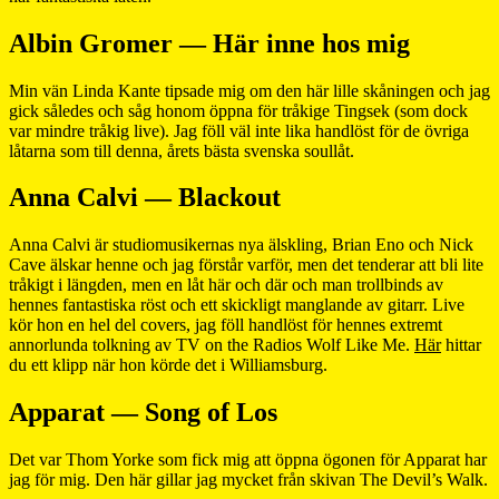
Albin Gromer — Här inne hos mig
Min vän Linda Kante tipsade mig om den här lille skåningen och jag
gick således och såg honom öppna för tråkige Tingsek (som dock
var mindre tråkig live). Jag föll väl inte lika handlöst för de övriga
låtarna som till denna, årets bästa svenska soullåt.
Anna Calvi — Blackout
Anna Calvi är studiomusikernas nya älskling, Brian Eno och Nick
Cave älskar henne och jag förstår varför, men det tenderar att bli lite
tråkigt i längden, men en låt här och där och man trollbinds av
hennes fantastiska röst och ett skickligt manglande av gitarr. Live
kör hon en hel del covers, jag föll handlöst för hennes extremt
annorlunda tolkning av TV on the Radios Wolf Like Me.
Här
hittar
du ett klipp när hon körde det i Williamsburg.
Apparat — Song of Los
Det var Thom Yorke som fick mig att öppna ögonen för Apparat har
jag för mig. Den här gillar jag mycket från skivan The Devil’s Walk.