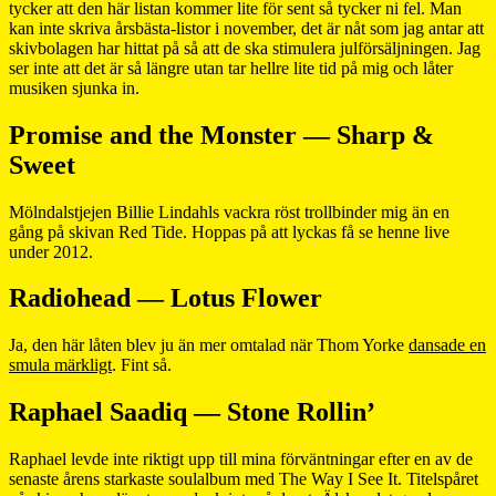
tycker att den här listan kommer lite för sent så tycker ni fel. Man
kan inte skriva årsbästa-listor i november, det är nåt som jag antar att
skivbolagen har hittat på så att de ska stimulera julförsäljningen. Jag
ser inte att det är så längre utan tar hellre lite tid på mig och låter
musiken sjunka in.
Promise and the Monster — Sharp &
Sweet
Mölndalstjejen Billie Lindahls vackra röst trollbinder mig än en
gång på skivan Red Tide. Hoppas på att lyckas få se henne live
under 2012.
Radiohead — Lotus Flower
Ja, den här låten blev ju än mer omtalad när Thom Yorke
dansade en
smula märkligt
. Fint så.
Raphael Saadiq — Stone Rollin’
Raphael levde inte riktigt upp till mina förväntningar efter en av de
senaste årens starkaste soulalbum med The Way I See It. Titelspåret