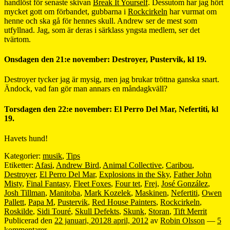
handlöst för senaste skivan
Break It Yourself
. Dessutom har jag hört
mycket gott om förbandet, gubbarna i
Rockcirkeln
har vurmat om
henne och ska gå för hennes skull. Andrew ser de mest som
utfyllnad. Jag, som är deras i särklass yngsta medlem, ser det
tvärtom.
Onsdagen den 21:e november: Destroyer, Pustervik, kl 19.
Destroyer tycker jag är mysig, men jag brukar tröttna ganska snart.
Ändock, vad fan gör man annars en måndagkväll?
Torsdagen den 22:e november: El Perro Del Mar, Nefertiti, kl
19.
Havets hund!
Kategorier:
musik
,
Tips
Etiketter:
Afasi
,
Andrew Bird
,
Animal Collective
,
Caribou
,
Destroyer
,
El Perro Del Mar
,
Explosions in the Sky
,
Father John
Misty
,
Final Fantasy
,
Fleet Foxes
,
Four tet
,
Frej
,
José González
,
Josh Tillman
,
Manitoba
,
Mark Kozelek
,
Maskinen
,
Nefertiti
,
Owen
Pallett
,
Papa M
,
Pustervik
,
Red House Painters
,
Rockcirkeln
,
Roskilde
,
Sidi Touré
,
Skull Defekts
,
Skunk
,
Storan
,
Tift Merrit
Publicerad den
22 januari, 2012
8 april, 2012
av
Robin Olsson
—
5
kommentarer