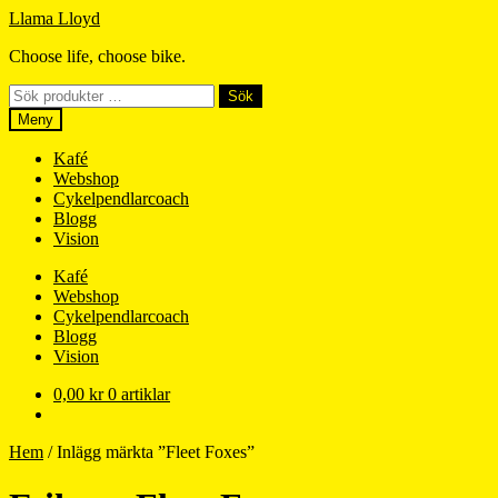
Hoppa
Hoppa
Llama Lloyd
till
till
Choose life, choose bike.
navigering
innehåll
Sök
Sök
efter:
Meny
Kafé
Webshop
Cykelpendlarcoach
Blogg
Vision
Kafé
Webshop
Cykelpendlarcoach
Blogg
Vision
0,00
kr
0 artiklar
Hem
/
Inlägg märkta ”Fleet Foxes”