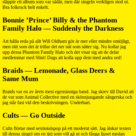
släppte ett album som var sådär, men där singeln verkligen stod ut.
Bra folkrock helt enkelt.
Bonnie ’Prince’ Billy & the Phantom
Family Halo — Suddenly the Darkness
Att hålla reda på allt Will Oldham gör är mer eller mindre omöjligt,
men rätt som det är trillar det ner nåt som sätter sig. Nu kollar jag
upp dessa Phantom Family Halo och det visar sig att de delar
medlemmar med Slint! Dags att kolla upp dem med andra ord!
Braids — Lemonade, Glass Deers &
Same Mum
Braids var en av årets mest egensinniga band. Jag skrev till David att
de var som Animal Collective med en skönsjungande sångerska och
jag står fast vid den beskrivningen. Underbart.
Cults — Go Outside
Cults flörtar med sextiotalspop på ett modernt sätt. Jag älskar texten
till denna singel om en tjej som vill gå ut och fånga ljuset medan