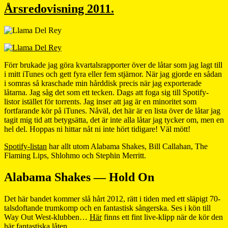
Årsredovisning 2011.
Förr brukade jag göra kvartalsrapporter över de låtar som jag lagt till
i mitt iTunes och gett fyra eller fem stjärnor. När jag gjorde en sådan
i somras så kraschade min hårddisk precis när jag exporterade
låtarna. Jag såg det som ett tecken. Dags att foga sig till Spotify-
listor istället för torrents. Jag inser att jag är en minoritet som
fortfarande kör på iTunes. Nåväl, det här är en lista över de låtar jag
tagit mig tid att betygsätta, det är inte alla låtar jag tycker om, men en
hel del. Hoppas ni hittar nåt ni inte hört tidigare! Väl mött!
Spotify-listan
har allt utom Alabama Shakes, Bill Callahan, The
Flaming Lips, Shlohmo och Stephin Merritt.
Alabama Shakes — Hold On
Det här bandet kommer slå hårt 2012, rätt i tiden med ett släpigt 70-
talsdoftande trumkomp och en fantastisk sångerska. Ses i kön till
Way Out West-klubben…
Här
finns ett fint live-klipp när de kör den
här fantastiska låten.