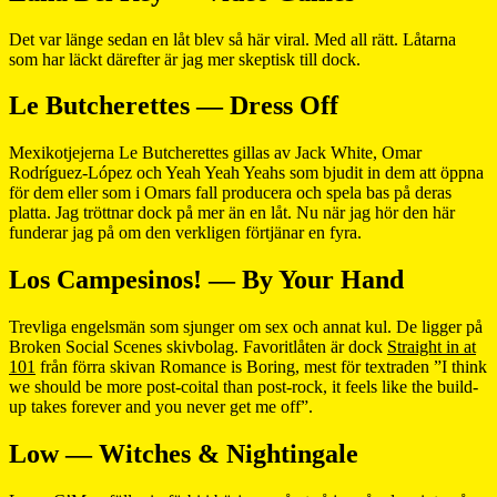
Det var länge sedan en låt blev så här viral. Med all rätt. Låtarna
som har läckt därefter är jag mer skeptisk till dock.
Le Butcherettes — Dress Off
Mexikotjejerna Le Butcherettes gillas av Jack White, Omar
Rodríguez-López och Yeah Yeah Yeahs som bjudit in dem att öppna
för dem eller som i Omars fall producera och spela bas på deras
platta. Jag tröttnar dock på mer än en låt. Nu när jag hör den här
funderar jag på om den verkligen förtjänar en fyra.
Los Campesinos! — By Your Hand
Trevliga engelsmän som sjunger om sex och annat kul. De ligger på
Broken Social Scenes skivbolag. Favoritlåten är dock
Straight in at
101
från förra skivan Romance is Boring, mest för textraden ”I think
we should be more post-coital than post-rock, it feels like the build-
up takes forever and you never get me off”.
Low — Witches & Nightingale