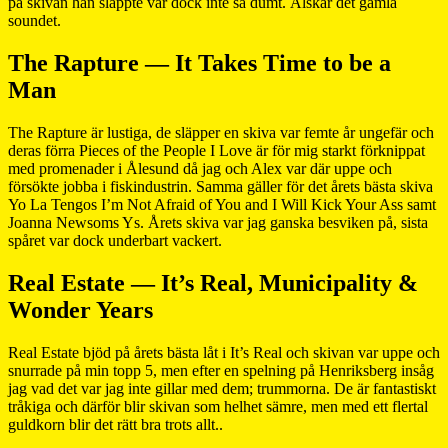
på skivan han släppte var dock inte så dumt. Älskar det gamla
soundet.
The Rapture — It Takes Time to be a
Man
The Rapture är lustiga, de släpper en skiva var femte år ungefär och
deras förra Pieces of the People I Love är för mig starkt förknippat
med promenader i Ålesund då jag och Alex var där uppe och
försökte jobba i fiskindustrin. Samma gäller för det årets bästa skiva
Yo La Tengos I’m Not Afraid of You and I Will Kick Your Ass samt
Joanna Newsoms Ys. Årets skiva var jag ganska besviken på, sista
spåret var dock underbart vackert.
Real Estate — It’s Real, Municipality &
Wonder Years
Real Estate bjöd på årets bästa låt i It’s Real och skivan var uppe och
snurrade på min topp 5, men efter en spelning på Henriksberg insåg
jag vad det var jag inte gillar med dem; trummorna. De är fantastiskt
tråkiga och därför blir skivan som helhet sämre, men med ett flertal
guldkorn blir det rätt bra trots allt..