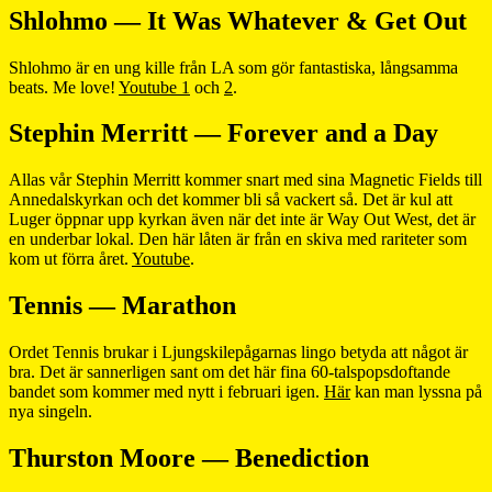
Shlohmo — It Was Whatever & Get Out
Shlohmo är en ung kille från LA som gör fantastiska, långsamma
beats. Me love!
Youtube 1
och
2
.
Stephin Merritt — Forever and a Day
Allas vår Stephin Merritt kommer snart med sina Magnetic Fields till
Annedalskyrkan och det kommer bli så vackert så. Det är kul att
Luger öppnar upp kyrkan även när det inte är Way Out West, det är
en underbar lokal. Den här låten är från en skiva med rariteter som
kom ut förra året.
Youtube
.
Tennis — Marathon
Ordet Tennis brukar i Ljungskilepågarnas lingo betyda att något är
bra. Det är sannerligen sant om det här fina 60-talspopsdoftande
bandet som kommer med nytt i februari igen.
Här
kan man lyssna på
nya singeln.
Thurston Moore — Benediction