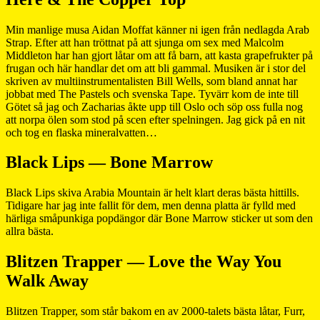
Min manlige musa Aidan Moffat känner ni igen från nedlagda Arab
Strap. Efter att han tröttnat på att sjunga om sex med Malcolm
Middleton har han gjort låtar om att få barn, att kasta grapefrukter på
frugan och här handlar det om att bli gammal. Musiken är i stor del
skriven av multiinstrumentalisten Bill Wells, som bland annat har
jobbat med The Pastels och svenska Tape. Tyvärr kom de inte till
Götet så jag och Zacharias åkte upp till Oslo och söp oss fulla nog
att norpa ölen som stod på scen efter spelningen. Jag gick på en nit
och tog en flaska mineralvatten…
Black Lips — Bone Marrow
Black Lips skiva Arabia Mountain är helt klart deras bästa hittills.
Tidigare har jag inte fallit för dem, men denna platta är fylld med
härliga småpunkiga popdängor där Bone Marrow sticker ut som den
allra bästa.
Blitzen Trapper — Love the Way You
Walk Away
Blitzen Trapper, som står bakom en av 2000-talets bästa låtar, Furr,