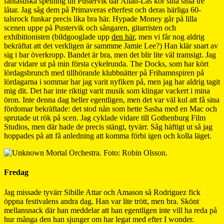
fantastiska spelning till Pustervik där Allah-Las kör sina sista tre
låtar. Jag såg dem på Primaveras efterfest och deras härliga 60-
talsrock funkar precis lika bra här. Hypade Money går på lilla
scenen uppe på Pustervik och sångaren, gitarristen och
exhibitionisten (bildgooglade upp
den här
, men vi får nog aldrig
bekräftat att det verkligen är sammme Jamie Lee?) Han klär snart av
sig i bar överkropp. Bandet är bra, men det blir lite väl tramsigt. Jag
drar vidare ut på min första cykelrunda. The Docks, som har kört
lördagsbrunch med tillhörande klubbnätter på Frihamnspiren på
lördagarna i sommar har jag varit nyfiken på, men jag har aldrig tagit
mig dit. Det har inte riktigt varit musik som klingar vackert i mina
öron. Inte denna dag heller egentligen, men det var väl kul att få sina
fördomar bekräftade: det stod nån som hette Sasha med en Mac och
sprutade ut rök på scen. Jag cyklade vidare till Gothenburg Film
Studios, men där hade de precis stängt, tyvärr. Såg häftigt ut så jag
hoppades på att få anledning att komma förbi igen och kolla läget.
Fredag
Jag missade tyvärr Sibille Attar och Amason så Rodriguez fick
öppna festivalens andra dag. Han var lite trött, men bra. Skönt
mellansnack där han meddelar att han egentligen inte vill ha reda på
hur många den han sjunger om har legat med efter I wonder.