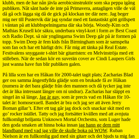
klubb, men de har nån jävla aerobicsinstruktör som ska peppa igång
publiken. Nåt sånt hade de inte på Primavera, antagligen ville de väl
då gå och lägga sig då de gick på klockan tre där nere. Jag beger
mig ner till Pustervik där jag syndar med ett fantastiskt gött grillspett
i väntan på att klubbspelningarna där ska börja. Woody-Kim och
Mathias Krusell kör säkra, underbara vinyl-kort i form av Best Coast
och Radio Dept. så när ynglingarna Swim Deep går på är formen på
topp. Swim Deep är fem kids från Birmingham som är samspelta
som fan och har ett härligt driv. Får mig att tänka på Real Estate.
Festivalens snyggaste t-shirt bär gitarristen: en Melvinströja med ett
stilleben. När de sedan kör en suverän cover av Cindi Laupers Girls
just wanna have fun blir publiken galen.
På lilla scen har en Håkan för 2000-talet tagit plats; Zacharias Blad
ger oss samma ångestfyllda glädje som en brukade få av Håkan
(numera är det bara glädje från den mannen och då tycker jag inte
det är lika intressant längre om ni undrar). Zacharias har släppt en
singel än så länge,
Jag är gay
, som är precis vad en Håkan för 10-
talet är: homosexuell. Bandet är bra och jag ser att även Jerry
Boman gillar’t. Efter ett tag går jag dock och snackar skit med en
go’ rocker istället. Tatty och jag fortsätter kvällen med att avnjuta
fullkomligt briljanta Unknown Mortal Orchestra, som Luger hade
den goda smaken att hinna boka innan
jag hann ge dem mitt
blandband med vad jag ville de skulle boka på WOW
. Ruban
Nielson är en fullkomlig gud med sin gitarr och det bjuds ta mig fan