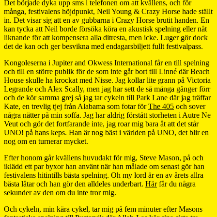
Det började dyka upp sms i telefonen om att kvällens, och för
många, festivalens höjdpunkt, Neil Young & Crazy Horse hade ställt
in. Det visar sig att en av gubbarna i Crazy Horse brutit handen. En
kan tycka att Neil borde försöka köra en akustisk spelning eller nåt
liknande för att kompensera alla ditresta, men icke. Luger gör dock
det de kan och ger besvikna med endagarsbiljett fullt festivalpass.
Kongoleserna i Jupiter and Okwess International får en till spelning
och till en större publik för de som inte går bort till Linné där Beach
House skulle ha krockat med Nisse. Jag kollar lite grann på Victoria
Legrande och Alex Scally, men jag har sett de så många gånger förr
och de kör samma grej så jag tar cykeln till Park Lane där jag träffar
Kate, en trevlig tjej från Alabama som fotar för
The 405
och sover
några nätter på min soffa. Jag har aldrig förstått storheten i Autre Ne
Veut och gör det fortfarande inte, jag roar mig bara åt att det står
UNO! på hans keps. Han är nog bäst i världen på UNO, det blir en
nog om en turnerar mycket.
Efter honom går kvällens huvudakt för mig, Steve Mason, på och
iklädd ett par byxor han använt när han målade om senast gör han
festivalens hitintills bästa spelning. Oh my lord är en av årets allra
bästa låtar och han gör den alldeles underbart.
Här
får du några
sekunder av den om du inte tror mig.
Och cykeln, min kära cykel, tar mig på fem minuter efter Masons