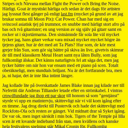
Stripes och Nirvana mellan Fight the Power och Bring the Noise.
Härligt. Goat är mystiskt härliga och sedan är det dags för artisten
jag lyssnat flest gånger på enligt
last.fm
(mycket på grund av att jag
brukar somna till Moon Pix): Cat Power. Chan har med sig en
svincool asiatisk tjej på trummor, en snubbe med härligt stort afro på
bas och två gitarrister; en ung version av sig själv på gitarr samt en
rocker ut i skjortärmarna. Den sistnämnde får sola lite väl mycket
tycker jag, hans gitarr verkar vara mixad mycket mycket högre än
tjejens gitarr, hur är det med att Ta Plats? Hur som, de kör mest
grejer från Sun, som gör sig bättre på skiva än live, givetvis skimrar
de till med klassikern Metal Heart samt nya låten Bully, som jag
fullkomligt älskar. Det känns naturligtvis fel att säga det, men jag
tycker bättre om när hon var ensam med ett piano på scen. Totalt
oberäkneligt, men stundtals briljant. Nu är det fortfarande bra, men
ja, ni hajar, det är inte lika intimt längre.
Jag kollade lite på överskattade James Blake innan jag kilade ner till
Nefertiti där Andreas Tilliander letade efter en strömkabel. I vintras
crowdfundade jag ihop ett par skor
till honom så som ”gentjänst”
styrde vi upp en matintervju, skittrevligt när vi väl kom igång efter
en timme. Jag drog direkt till Pustervik och hade det skittrevligt med
Rockfoto-Ola och resten av gänget. Vid midnatt drar så Syket igång.
De var ok, men inget särskilt i min bok. Tigers of the Temple på lilla
scen är ett lovande indieband från stan, men kvällens och kanske
hela festivalens spelning står Mikal Cronin för. Fullkomlig