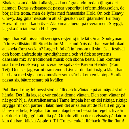
Shakes, som de fått kalla sig sedan några andra redan tjingat det
namnet. Deras sydstatsrock passar ypperligt i eftermiddagssolen, de
börjar lite trötta, men de lyfter med fantastiska Hold On och Heavy
Chevy. Jag gillar dessutom att sångerskan och gitarristen Brittany
Howard har en karta över Alabama tatuerat på överarmen. Snyggt,
jag ska fan tatuera in Hisingen.
Ingen har väl missat att sveriges regering inte lät Omar Souleyman
få inresetillstånd till Stockholm Music and Arts där han var inbokad
att spela förra veckan? Luger bjöd då in honom till sin nästa festival
och boom ändrade sig myndigheterna och vi fick se syrierns
dansanta mix av traditionell musik och sköna beats. Han kommer
snart med en skiva producerad av självaste Kieran Hebden (Four
Tet). Den ser jag varmt fram emot. Live är det kul i några låtar, han
har bara med sig en medmusiker som står bakom en laptop. Skulle
passat sig bättre senare på kvällen.
Publiken kring Johnossi stod snällt och inväntade på att något skulle
hända. Det lilla jag såg var endast denna väntan. Den som väntar på
nåt gott? Nja. Australiensarna i Tame Impala har en del riktigt, riktigt
snygga riff och partier i låtar, men det är sällan att de får till en grym
låt av det hela, Elephant är undantaget som bekräftar regeln, live är
det dock riktigt gött att titta på. Om du vill ha deras visuals på datorn
kan du bara klicka Äpple + T i iTunes, enkelt lifehack för lite flum!