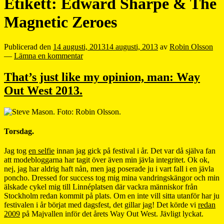
Etikett:
Edward Sharpe & The
Magnetic Zeroes
Publicerad den
14 augusti, 2013
14 augusti, 2013
av
Robin Olsson
—
Lämna en kommentar
That’s just like my opinion, man: Way
Out West 2013.
Torsdag.
Jag tog
en selfie
innan jag gick på festival i år. Det var då själva fan
att modebloggarna har tagit över även min jävla integritet. Ok ok,
nej, jag har aldrig haft nån, men jag poserade ju i vart fall i en jävla
poncho. Dressed for success tog mig mina vandringskängor och min
älskade cykel mig till Linnéplatsen där vackra människor från
Stockholm redan kommit på plats. Om en inte vill sitta utanför har ju
festivalen i år börjat med dagsfest, det gillar jag! Det körde vi
redan
2009
på Majvallen inför det årets Way Out West. Jävligt lyckat.