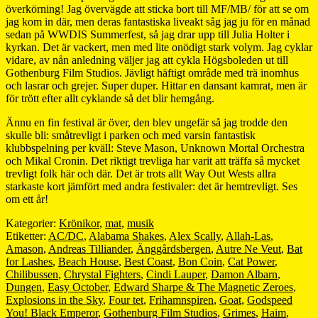
överkörning! Jag övervägde att sticka bort till MF/MB/ för att se om
jag kom in där, men deras fantastiska liveakt såg jag ju för en månad
sedan på WWDIS Summerfest, så jag drar upp till Julia Holter i
kyrkan. Det är vackert, men med lite onödigt stark volym. Jag cyklar
vidare, av nån anledning väljer jag att cykla Högsboleden ut till
Gothenburg Film Studios. Jävligt häftigt område med trä inomhus
och lasrar och grejer. Super duper. Hittar en dansant kamrat, men är
för trött efter allt cyklande så det blir hemgång.
Ännu en fin festival är över, den blev ungefär så jag trodde den
skulle bli: småtrevligt i parken och med varsin fantastisk
klubbspelning per kväll: Steve Mason, Unknown Mortal Orchestra
och Mikal Cronin. Det riktigt trevliga har varit att träffa så mycket
trevligt folk här och där. Det är trots allt Way Out Wests allra
starkaste kort jämfört med andra festivaler: det är hemtrevligt. Ses
om ett år!
Kategorier:
Krönikor
,
mat
,
musik
Etiketter:
AC/DC
,
Alabama Shakes
,
Alex Scally
,
Allah-Las
,
Amason
,
Andreas Tilliander
,
Änggårdsbergen
,
Autre Ne Veut
,
Bat
for Lashes
,
Beach House
,
Best Coast
,
Bon Coin
,
Cat Power
,
Chilibussen
,
Chrystal Fighters
,
Cindi Lauper
,
Damon Albarn
,
Dungen
,
Easy October
,
Edward Sharpe & The Magnetic Zeroes
,
Explosions in the Sky
,
Four tet
,
Frihamnspiren
,
Goat
,
Godspeed
You! Black Emperor
,
Gothenburg Film Studios
,
Grimes
,
Haim
,