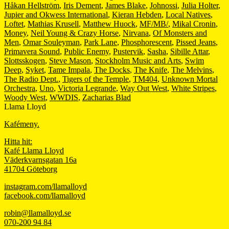
Håkan Hellström
,
Iris Dement
,
James Blake
,
Johnossi
,
Julia Holter
,
Jupier and Okwess International
,
Kieran Hebden
,
Local Natives
,
Loftet
,
Mathias Krusell
,
Matthew Huock
,
MF/MB/
,
Mikal Cronin
,
Money
,
Neil Young & Crazy Horse
,
Nirvana
,
Of Monsters and
Men
,
Omar Souleyman
,
Park Lane
,
Phosphorescent
,
Pissed Jeans
,
Primavera Sound
,
Public Enemy
,
Pustervik
,
Sasha
,
Sibille Attar
,
Slottsskogen
,
Steve Mason
,
Stockholm Music and Arts
,
Swim
Deep
,
Syket
,
Tame Impala
,
The Docks
,
The Knife
,
The Melvins
,
The Radio Dept.
,
Tigers of the Temple
,
TM404
,
Unknown Mortal
Orchestra
,
Uno
,
Victoria Legrande
,
Way Out West
,
White Stripes
,
Woody West
,
WWDIS
,
Zacharias Blad
Llama Lloyd
Kafémeny.
Hitta hit:
Kafé Llama Lloyd
Väderkvarnsgatan 16a
41704 Göteborg
instagram.com/llamalloyd
facebook.com/llamalloyd
robin@llamalloyd.se
070-200 94 84