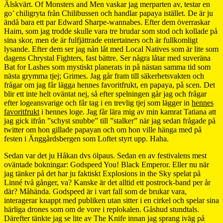
Älskvärt. Of Monsters and Men vaskar jag merparten av, testar en
go’ chiligryta från Chilibussen och handlar papaya istället. De är ju
ändå bara ett par Edward Sharpe-wannabes. Efter dem överraskar
Haim, som jag trodde skulle vara tre brudar som stod och kollade på
sina skor, men de är fulfjättrade entertainers och är fullkomligt
lysande. Efter dem ser jag nån låt med Local Natives som är lite som
dagens Chrystal Fighters, fast bättre. Ser några låtar med suveräna
Bat for Lashes som mystiskt planerats in på nästan samma tid som
nästa grymma tjej; Grimes. Jag går fram till säkerhetsvakten och
frågar om jag får lägga hennes favoritfrukt, en papaya, på scen. Det
blir ett inte helt oväntat nej, så efter spelningen går jag och frågar
efter logeansvarige och får tag i en trevlig tjej som lägger in
hennes
favoritfrukt
i hennes loge. Jag får lära mig av min kamrat Tatiana att
jag gick ifrån ”schyst snubbe” till ”stalker” när jag sedan frågade på
twitter om hon gillade papayan och om hon ville hänga med på
festen i Änggårdsbergen som Loftet styrt upp. Haha.
Sedan var det ju Håkan dvs ölpaus. Sedan en av festivalens mest
oväntade bokningar: Godspeed You! Black Emperor. Eller nu när
jag tänker på det har ju faktiskt Explosions in the Sky spelat på
Linné två gånger, va? Kanske är det alltid ett postrock-band per år
där? Måhända. Godspeed är i vart fall som de brukar vara,
interagerar knappt med publiken utan sitter i en cirkel och spelar sina
härliga drones som om de vore i replokalen. Gåshud stundtals.
Därefter tänkte jag se lite av The Knife innan jag sprang iväg på