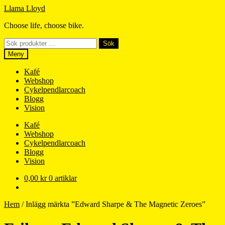
Hoppa
Hoppa
Llama Lloyd
till
till
Choose life, choose bike.
navigering
innehåll
Sök
Sök
efter:
Meny
Kafé
Webshop
Cykelpendlarcoach
Blogg
Vision
Kafé
Webshop
Cykelpendlarcoach
Blogg
Vision
0,00
kr
0 artiklar
Hem
/
Inlägg märkta ”Edward Sharpe & The Magnetic Zeroes”