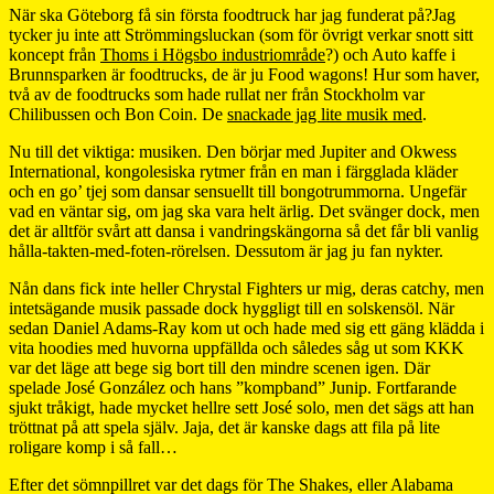
När ska Göteborg få sin första foodtruck har jag funderat på?Jag
tycker ju inte att Strömmingsluckan (som för övrigt verkar snott sitt
koncept från
Thoms i Högsbo industriområde
?) och Auto kaffe i
Brunnsparken är foodtrucks, de är ju Food wagons! Hur som haver,
två av de foodtrucks som hade rullat ner från Stockholm var
Chilibussen och Bon Coin. De
snackade jag lite musik med
.
Nu till det viktiga: musiken. Den börjar med Jupiter and Okwess
International, kongolesiska rytmer från en man i färgglada kläder
och en go’ tjej som dansar sensuellt till bongotrummorna. Ungefär
vad en väntar sig, om jag ska vara helt ärlig. Det svänger dock, men
det är alltför svårt att dansa i vandringskängorna så det får bli vanlig
hålla-takten-med-foten-rörelsen. Dessutom är jag ju fan nykter.
Nån dans fick inte heller Chrystal Fighters ur mig, deras catchy, men
intetsägande musik passade dock hyggligt till en solskensöl. När
sedan Daniel Adams-Ray kom ut och hade med sig ett gäng klädda i
vita hoodies med huvorna uppfällda och således såg ut som KKK
var det läge att bege sig bort till den mindre scenen igen. Där
spelade José González och hans ”kompband” Junip. Fortfarande
sjukt tråkigt, hade mycket hellre sett José solo, men det sägs att han
tröttnat på att spela själv. Jaja, det är kanske dags att fila på lite
roligare komp i så fall…
Efter det sömnpillret var det dags för The Shakes, eller Alabama