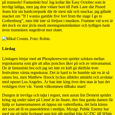
på trumsolo! Fantastiskt bra! Jag kollar lite Easy October som är
trevligt lalliga, men jag drar vidare bort till Park Lane där Pissed
Jeans kör sin hardcorepunk där de mest står och snackar, jag gillade
snacket om ”If I wanna gamble five feet from the stage I go to
Gothenburg”, men blir inte så förtjust i musiken. Framme vid scen är
det dock en stor jävla mosh meningsmotståndare och tydligen hade
även trummisen stagedivat mot slutet.
Lördag
Lördagen börjar med att Phosphorescent sprider solsken mellan
regnskurarna som gör att allas ponchos åker på och av omvartannat.
De är fantastiskt bra och jag ser inte en käft gå därifrån trots
festivalens värsta regnskurar. Det är hard to be humble när en är så
satans bra, men Matthew Huock lyckas alldeles utmärkt och avslutar
med opuset Los Angeles. Är han inte king över den stan är han det
verkligen över vår. Varmt välkommen tillbaka snart!
Dungen är trevliga och tajta i regnet, men auran Iris Dement sprider
kring sig under taket på Linné är än finare, den fina gamla damen får
hjälp av kameramannen att öppna sin vattenflaska, det hela känns
det som att få en pianolektion i motljus. Mysigt. Public Enemy har
med sig ett tight liveband som kör allt möjligt från AC/DC till White