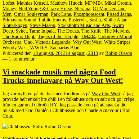
Loftet
,
Mathias Krusell
,
Matthew Huock
,
MF/MB/
,
Mikal Cronin
,
Money
,
Neil Young & Crazy Horse
,
Nirvana
,
Of Monsters and
Men
,
Omar Souleyman
,
Park Lane
,
Phosphorescent
,
Pissed Jeans
,
Primavera Sound
,
Public Enemy
,
Pustervik
,
Sasha
,
Sibille Attar
,
Slottsskogen
,
Steve Mason
,
Stockholm Music and Arts
,
Swim
Deep
,
Syket
,
Tame Impala
,
The Docks
,
The Knife
,
The Melvins
,
The Radio Dept.
,
Tigers of the Temple
,
TM404
,
Unknown Mortal
Orchestra
,
Uno
,
Victoria Legrande
,
Way Out West
,
White Stripes
,
Woody West
,
WWDIS
,
Zacharias Blad
Publicerad den
13 augusti, 2013
14 augusti, 2013
av
Robin Olsson
—
1 kommentar
Vi snackade musik med några Food
Trucks-innehavare på Way Out West!
Jag var nyfiken på det här med foodtrucks på
Way Out West
så jag
provade helt enkelt lite chili i en folkabuss och en salt och go’ crêpe
från en gammal Citroën HY. Jag passade även på att snacka lite
musik med Eric Dahlén i Chilibussen och Charle Aznavour i Bon
Coin.
Chilibussen: Vad hade ni velat se för artister här på Way Out