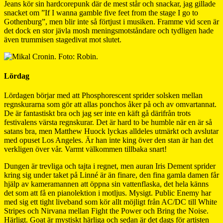
Jeans kör sin hardcorepunk där de mest står och snackar, jag gillade
snacket om ”If I wanna gamble five feet from the stage I go to
Gothenburg”, men blir inte så förtjust i musiken. Framme vid scen är
det dock en stor jävla mosh meningsmotståndare och tydligen hade
även trummisen stagedivat mot slutet.
Lördag
Lördagen börjar med att Phosphorescent sprider solsken mellan
regnskurarna som gör att allas ponchos åker på och av omvartannat.
De är fantastiskt bra och jag ser inte en käft gå därifrån trots
festivalens värsta regnskurar. Det är hard to be humble när en är så
satans bra, men Matthew Huock lyckas alldeles utmärkt och avslutar
med opuset Los Angeles. Är han inte king över den stan är han det
verkligen över vår. Varmt välkommen tillbaka snart!
Dungen är trevliga och tajta i regnet, men auran Iris Dement sprider
kring sig under taket på Linné är än finare, den fina gamla damen får
hjälp av kameramannen att öppna sin vattenflaska, det hela känns
det som att få en pianolektion i motljus. Mysigt. Public Enemy har
med sig ett tight liveband som kör allt möjligt från AC/DC till White
Stripes och Nirvana mellan Fight the Power och Bring the Noise.
Härligt. Goat är mystiskt härliga och sedan är det dags för artisten