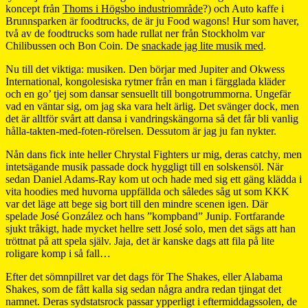
koncept från
Thoms i Högsbo industriområde
?) och Auto kaffe i
Brunnsparken är foodtrucks, de är ju Food wagons! Hur som haver,
två av de foodtrucks som hade rullat ner från Stockholm var
Chilibussen och Bon Coin. De
snackade jag lite musik med
.
Nu till det viktiga: musiken. Den börjar med Jupiter and Okwess
International, kongolesiska rytmer från en man i färgglada kläder
och en go’ tjej som dansar sensuellt till bongotrummorna. Ungefär
vad en väntar sig, om jag ska vara helt ärlig. Det svänger dock, men
det är alltför svårt att dansa i vandringskängorna så det får bli vanlig
hålla-takten-med-foten-rörelsen. Dessutom är jag ju fan nykter.
Nån dans fick inte heller Chrystal Fighters ur mig, deras catchy, men
intetsägande musik passade dock hyggligt till en solskensöl. När
sedan Daniel Adams-Ray kom ut och hade med sig ett gäng klädda i
vita hoodies med huvorna uppfällda och således såg ut som KKK
var det läge att bege sig bort till den mindre scenen igen. Där
spelade José González och hans ”kompband” Junip. Fortfarande
sjukt tråkigt, hade mycket hellre sett José solo, men det sägs att han
tröttnat på att spela själv. Jaja, det är kanske dags att fila på lite
roligare komp i så fall…
Efter det sömnpillret var det dags för The Shakes, eller Alabama
Shakes, som de fått kalla sig sedan några andra redan tjingat det
namnet. Deras sydstatsrock passar ypperligt i eftermiddagssolen, de