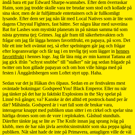
ändå bara ett par Edward Sharpe-wannabes. Efter dem överraskar
Haim, som jag trodde skulle vara tre brudar som stod och kollade på
sina skor, men de är fulfjättrade entertainers och är fullkomligt
lysande. Efter dem ser jag nån låt med Local Natives som är lite som
dagens Chrystal Fighters, fast bättre. Ser några låtar med suveräna
Bat for Lashes som mystiskt planerats in på nästan samma tid som
nästa grymma tjej; Grimes. Jag går fram till säkerhetsvakten och
frågar om jag får lägga hennes favoritfrukt, en papaya, på scen. Det
blir ett inte helt oväntat nej, så efter spelningen går jag och frågar
efter logeansvarige och får tag i en trevlig tjej som lägger in
hennes
favoritfrukt
i hennes loge. Jag får lära mig av min kamrat Tatiana att
jag gick ifrån ”schyst snubbe” till ”stalker” när jag sedan frågade på
twitter om hon gillade papayan och om hon ville hänga med på
festen i Änggårdsbergen som Loftet styrt upp. Haha.
Sedan var det ju Håkan dvs ölpaus. Sedan en av festivalens mest
oväntade bokningar: Godspeed You! Black Emperor. Eller nu när
jag tänker på det har ju faktiskt Explosions in the Sky spelat på
Linné två gånger, va? Kanske är det alltid ett postrock-band per år
där? Måhända. Godspeed är i vart fall som de brukar vara,
interagerar knappt med publiken utan sitter i en cirkel och spelar sina
härliga drones som om de vore i replokalen. Gåshud stundtals.
Därefter tänkte jag se lite av The Knife innan jag sprang iväg på
klubb, men de har nån jävla aerobicsinstruktör som ska peppa igång
publiken. Nåt sånt hade de inte på Primavera, antagligen ville de väl