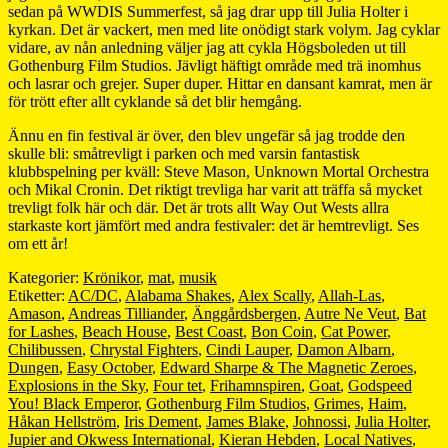
sedan på WWDIS Summerfest, så jag drar upp till Julia Holter i
kyrkan. Det är vackert, men med lite onödigt stark volym. Jag cyklar
vidare, av nån anledning väljer jag att cykla Högsboleden ut till
Gothenburg Film Studios. Jävligt häftigt område med trä inomhus
och lasrar och grejer. Super duper. Hittar en dansant kamrat, men är
för trött efter allt cyklande så det blir hemgång.
Ännu en fin festival är över, den blev ungefär så jag trodde den
skulle bli: småtrevligt i parken och med varsin fantastisk
klubbspelning per kväll: Steve Mason, Unknown Mortal Orchestra
och Mikal Cronin. Det riktigt trevliga har varit att träffa så mycket
trevligt folk här och där. Det är trots allt Way Out Wests allra
starkaste kort jämfört med andra festivaler: det är hemtrevligt. Ses
om ett år!
Kategorier:
Krönikor
,
mat
,
musik
Etiketter:
AC/DC
,
Alabama Shakes
,
Alex Scally
,
Allah-Las
,
Amason
,
Andreas Tilliander
,
Änggårdsbergen
,
Autre Ne Veut
,
Bat
for Lashes
,
Beach House
,
Best Coast
,
Bon Coin
,
Cat Power
,
Chilibussen
,
Chrystal Fighters
,
Cindi Lauper
,
Damon Albarn
,
Dungen
,
Easy October
,
Edward Sharpe & The Magnetic Zeroes
,
Explosions in the Sky
,
Four tet
,
Frihamnspiren
,
Goat
,
Godspeed
You! Black Emperor
,
Gothenburg Film Studios
,
Grimes
,
Haim
,
Håkan Hellström
,
Iris Dement
,
James Blake
,
Johnossi
,
Julia Holter
,
Jupier and Okwess International
,
Kieran Hebden
,
Local Natives
,