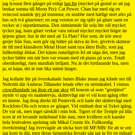
jag lyssnat flest gånger på enligt
last.fm
(mycket på grund av att jag
brukar somna till Moon Pix): Cat Power. Chan har med sig en
svincool asiatisk tjej på trummor, en snubbe med härligt stort afro på
bas och två gitarrister; en ung version av sig själv på gitarr samt en
rocker ut i skjortärmarna. Den sistnämnde får sola lite väl mycket
tycker jag, hans gitarr verkar vara mixad mycket mycket högre än
tjejens gitarr, hur är det med att Ta Plats? Hur som, de kör mest
grejer från Sun, som gör sig bättre på skiva än live, givetvis skimrar
de till med klassikern Metal Heart samt nya låten Bully, som jag
fullkomligt älskar. Det känns naturligtvis fel att säga det, men jag
tycker bättre om när hon var ensam med ett piano på scen. Totalt
oberäkneligt, men stundtals briljant. Nu är det fortfarande bra, men
ja, ni hajar, det är inte lika intimt längre.
Jag kollade lite på överskattade James Blake innan jag kilade ner till
Nefertiti där Andreas Tilliander letade efter en strömkabel. I vintras
crowdfundade jag ihop ett par skor
till honom så som ”gentjänst”
styrde vi upp en matintervju, skittrevligt när vi väl kom igång efter
en timme. Jag drog direkt till Pustervik och hade det skittrevligt med
Rockfoto-Ola och resten av gänget. Vid midnatt drar så Syket igång.
De var ok, men inget särskilt i min bok. Tigers of the Temple på lilla
scen är ett lovande indieband från stan, men kvällens och kanske
hela festivalens spelning står Mikal Cronin för. Fullkomlig
överkörning! Jag övervägde att sticka bort till MF/MB/ för att se om
jag kom in där, men deras fantastiska liveakt såg jag ju för en månad