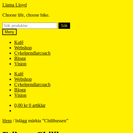
Hoppa
Hoppa
Llama Lloyd
till
till
Choose life, choose bike.
navigering
innehåll
Sök
Sök
efter:
Meny
Kafé
Webshop
Cykelpendlarcoach
Blogg
Vision
Kafé
Webshop
Cykelpendlarcoach
Blogg
Vision
0,00
kr
0 artiklar
Hem
/
Inlägg märkta ”Chilibussen”