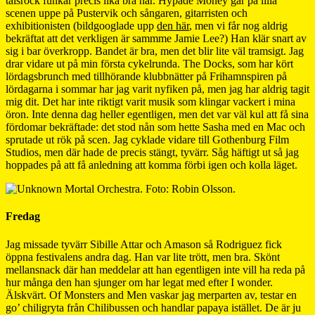
talsrock funkar precis lika bra här. Hypade Money går på lilla
scenen uppe på Pustervik och sångaren, gitarristen och
exhibitionisten (bildgooglade upp
den här
, men vi får nog aldrig
bekräftat att det verkligen är sammme Jamie Lee?) Han klär snart av
sig i bar överkropp. Bandet är bra, men det blir lite väl tramsigt. Jag
drar vidare ut på min första cykelrunda. The Docks, som har kört
lördagsbrunch med tillhörande klubbnätter på Frihamnspiren på
lördagarna i sommar har jag varit nyfiken på, men jag har aldrig tagit
mig dit. Det har inte riktigt varit musik som klingar vackert i mina
öron. Inte denna dag heller egentligen, men det var väl kul att få sina
fördomar bekräftade: det stod nån som hette Sasha med en Mac och
sprutade ut rök på scen. Jag cyklade vidare till Gothenburg Film
Studios, men där hade de precis stängt, tyvärr. Såg häftigt ut så jag
hoppades på att få anledning att komma förbi igen och kolla läget.
Fredag
Jag missade tyvärr Sibille Attar och Amason så Rodriguez fick
öppna festivalens andra dag. Han var lite trött, men bra. Skönt
mellansnack där han meddelar att han egentligen inte vill ha reda på
hur många den han sjunger om har legat med efter I wonder.
Älskvärt. Of Monsters and Men vaskar jag merparten av, testar en
go’ chiligryta från Chilibussen och handlar papaya istället. De är ju