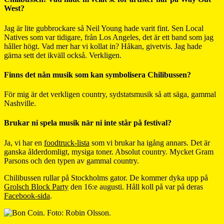
West?
Jag är lite gubbrockare så Neil Young hade varit fint. Sen Local
Natives som var tidigare, från Los Angeles, det är ett band som jag
håller högt. Vad mer har vi kollat in? Håkan, givetvis. Jag hade
gärna sett det ikväll också. Verkligen.
Finns det nån musik som kan symbolisera Chilibussen?
För mig är det verkligen country, sydstatsmusik så att säga, gammal
Nashville.
Brukar ni spela musik när ni inte står på festival?
Ja, vi har en
foodtruck-lista
som vi brukar ha igång annars. Det är
ganska ålderdomligt, mysiga toner. Absolut country. Mycket Gram
Parsons och den typen av gammal country.
Chilibussen rullar på Stockholms gator. De kommer dyka upp på
Grolsch Block Party
den 16:e augusti. Håll koll på var på deras
Facebook-sida
.