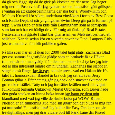
då gå och lägga sig då de gick på klockan tre där nere. Jag beger
mig ner till Pustervik där jag syndar med ett fantastiskt gött grillspett
i väntan på att klubbspelningarna där ska börja. Woody-Kim och
Mathias Krusell kör säkra, underbara vinyl-kort i form av Best Coast
och Radio Dept. så när ynglingarna Swim Deep går på är formen på
topp. Swim Deep är fem kids från Birmingham som är samspelta
som fan och har ett härligt driv. Får mig att tänka på Real Estate.
Festivalens snyggaste t-shirt bär gitarristen: en Melvinströja med ett
stilleben. När de sedan kör en suverän cover av Cindi Laupers Girls
just wanna have fun blir publiken galen.
På lilla scen har en Håkan för 2000-talet tagit plats; Zacharias Blad
ger oss samma ångestfyllda glädje som en brukade få av Håkan
(numera är det bara glädje från den mannen och då tycker jag inte
det är lika intressant längre om ni undrar). Zacharias har släppt en
singel än så länge,
Jag är gay
, som är precis vad en Håkan för 10-
talet är: homosexuell. Bandet är bra och jag ser att även Jerry
Boman gillar’t. Efter ett tag går jag dock och snackar skit med en
go’ rocker istället. Tatty och jag fortsätter kvällen med att avnjuta
fullkomligt briljanta Unknown Mortal Orchestra, som Luger hade
den goda smaken att hinna boka innan
jag hann ge dem mitt
blandband med vad jag ville de skulle boka på WOW
. Ruban
Nielson är en fullkomlig gud med sin gitarr och det bjuds ta mig fan
på trumsolo! Fantastiskt bra! Jag kollar lite Easy October som är
trevligt lalliga, men jag drar vidare bort till Park Lane där Pissed