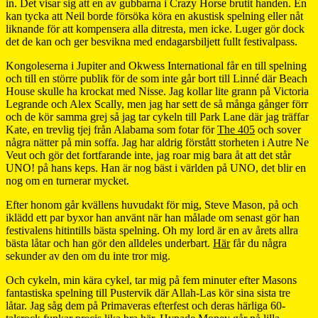
in. Det visar sig att en av gubbarna i Crazy Horse brutit handen. En
kan tycka att Neil borde försöka köra en akustisk spelning eller nåt
liknande för att kompensera alla ditresta, men icke. Luger gör dock
det de kan och ger besvikna med endagarsbiljett fullt festivalpass.
Kongoleserna i Jupiter and Okwess International får en till spelning
och till en större publik för de som inte går bort till Linné där Beach
House skulle ha krockat med Nisse. Jag kollar lite grann på Victoria
Legrande och Alex Scally, men jag har sett de så många gånger förr
och de kör samma grej så jag tar cykeln till Park Lane där jag träffar
Kate, en trevlig tjej från Alabama som fotar för
The 405
och sover
några nätter på min soffa. Jag har aldrig förstått storheten i Autre Ne
Veut och gör det fortfarande inte, jag roar mig bara åt att det står
UNO! på hans keps. Han är nog bäst i världen på UNO, det blir en
nog om en turnerar mycket.
Efter honom går kvällens huvudakt för mig, Steve Mason, på och
iklädd ett par byxor han använt när han målade om senast gör han
festivalens hitintills bästa spelning. Oh my lord är en av årets allra
bästa låtar och han gör den alldeles underbart.
Här
får du några
sekunder av den om du inte tror mig.
Och cykeln, min kära cykel, tar mig på fem minuter efter Masons
fantastiska spelning till Pustervik där Allah-Las kör sina sista tre
låtar. Jag såg dem på Primaveras efterfest och deras härliga 60-