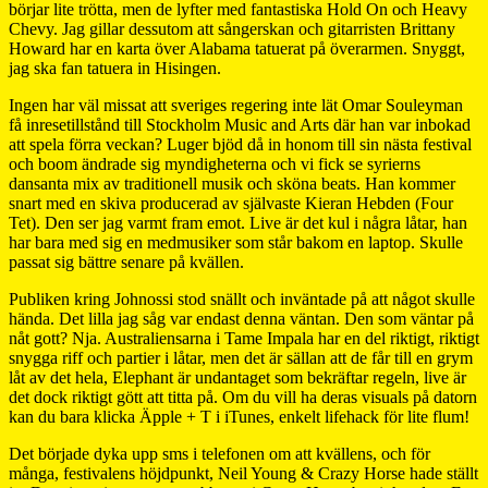
börjar lite trötta, men de lyfter med fantastiska Hold On och Heavy
Chevy. Jag gillar dessutom att sångerskan och gitarristen Brittany
Howard har en karta över Alabama tatuerat på överarmen. Snyggt,
jag ska fan tatuera in Hisingen.
Ingen har väl missat att sveriges regering inte lät Omar Souleyman
få inresetillstånd till Stockholm Music and Arts där han var inbokad
att spela förra veckan? Luger bjöd då in honom till sin nästa festival
och boom ändrade sig myndigheterna och vi fick se syrierns
dansanta mix av traditionell musik och sköna beats. Han kommer
snart med en skiva producerad av självaste Kieran Hebden (Four
Tet). Den ser jag varmt fram emot. Live är det kul i några låtar, han
har bara med sig en medmusiker som står bakom en laptop. Skulle
passat sig bättre senare på kvällen.
Publiken kring Johnossi stod snällt och inväntade på att något skulle
hända. Det lilla jag såg var endast denna väntan. Den som väntar på
nåt gott? Nja. Australiensarna i Tame Impala har en del riktigt, riktigt
snygga riff och partier i låtar, men det är sällan att de får till en grym
låt av det hela, Elephant är undantaget som bekräftar regeln, live är
det dock riktigt gött att titta på. Om du vill ha deras visuals på datorn
kan du bara klicka Äpple + T i iTunes, enkelt lifehack för lite flum!
Det började dyka upp sms i telefonen om att kvällens, och för
många, festivalens höjdpunkt, Neil Young & Crazy Horse hade ställt