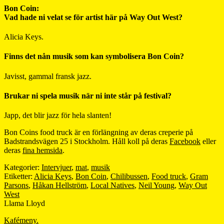
Bon Coin:
Vad hade ni velat se för artist här på Way Out West?
Alicia Keys.
Finns det nån musik som kan symbolisera Bon Coin?
Javisst, gammal fransk jazz.
Brukar ni spela musik när ni inte står på festival?
Japp, det blir jazz för hela slanten!
Bon Coins food truck är en förlängning av deras creperie på
Badstrandsvägen 25 i Stockholm. Håll koll på deras
Facebook
eller
deras
fina hemsida
.
Kategorier:
Intervjuer
,
mat
,
musik
Etiketter:
Alicia Keys
,
Bon Coin
,
Chilibussen
,
Food truck
,
Gram
Parsons
,
Håkan Hellström
,
Local Natives
,
Neil Young
,
Way Out
West
Llama Lloyd
Kafémeny.