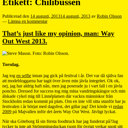
Etikett:
Chilibussen
Publicerad den
14 augusti, 2013
14 augusti, 2013
av
Robin Olsson
—
Lämna en kommentar
That’s just like my opinion, man: Way
Out West 2013.
Torsdag.
Jag tog
en selfie
innan jag gick på festival i år. Det var då själva fan
att modebloggarna har tagit över även min jävla integritet. Ok ok,
nej, jag har aldrig haft nån, men jag poserade ju i vart fall i en jävla
poncho. Dressed for success tog mig mina vandringskängor och min
älskade cykel mig till Linnéplatsen där vackra människor från
Stockholm redan kommit på plats. Om en inte vill sitta utanför har ju
festivalen i år börjat med dagsfest, det gillar jag! Det körde vi
redan
2009
på Majvallen inför det årets Way Out West. Jävligt lyckat.
När ska Göteborg få sin första foodtruck har jag funderat på?Jag
tycker ju inte att Strömmingsluckan (som för övrigt verkar snott sitt