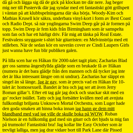
då gå och lägga sig då de gick på klockan tre där nere. Jag beger
mig ner till Pustervik där jag syndar med ett fantastiskt gött grillspett
i väntan på att klubbspelningarna där ska börja. Woody-Kim och
Mathias Krusell kör säkra, underbara vinyl-kort i form av Best Coast
och Radio Dept. så när ynglingarna Swim Deep går på är formen på
topp. Swim Deep är fem kids från Birmingham som är samspelta
som fan och har ett härligt driv. Får mig att tänka på Real Estate.
Festivalens snyggaste t-shirt bär gitarristen: en Melvinströja med ett
stilleben. När de sedan kör en suverän cover av Cindi Laupers Girls
just wanna have fun blir publiken galen.
På lilla scen har en Håkan för 2000-talet tagit plats; Zacharias Blad
ger oss samma ångestfyllda glädje som en brukade få av Håkan
(numera är det bara glädje från den mannen och då tycker jag inte
det är lika intressant längre om ni undrar). Zacharias har släppt en
singel än så länge,
Jag är gay
, som är precis vad en Håkan för 10-
talet är: homosexuell. Bandet är bra och jag ser att även Jerry
Boman gillar’t. Efter ett tag går jag dock och snackar skit med en
go’ rocker istället. Tatty och jag fortsätter kvällen med att avnjuta
fullkomligt briljanta Unknown Mortal Orchestra, som Luger hade
den goda smaken att hinna boka innan
jag hann ge dem mitt
blandband med vad jag ville de skulle boka på WOW
. Ruban
Nielson är en fullkomlig gud med sin gitarr och det bjuds ta mig fan
på trumsolo! Fantastiskt bra! Jag kollar lite Easy October som är
trevligt lalliga, men jag drar vidare bort till Park Lane där Pissed