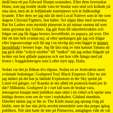
ändå bara ett par Edward Sharpe-wannabes. Efter dem överraskar
Haim, som jag trodde skulle vara tre brudar som stod och kollade på
sina skor, men de är fulfjättrade entertainers och är fullkomligt
lysande. Efter dem ser jag nån låt med Local Natives som är lite som
dagens Chrystal Fighters, fast bättre. Ser några låtar med suveräna
Bat for Lashes som mystiskt planerats in på nästan samma tid som
nästa grymma tjej; Grimes. Jag går fram till säkerhetsvakten och
frågar om jag får lägga hennes favoritfrukt, en papaya, på scen. Det
blir ett inte helt oväntat nej, så efter spelningen går jag och frågar
efter logeansvarige och får tag i en trevlig tjej som lägger in
hennes
favoritfrukt
i hennes loge. Jag får lära mig av min kamrat Tatiana att
jag gick ifrån ”schyst snubbe” till ”stalker” när jag sedan frågade på
twitter om hon gillade papayan och om hon ville hänga med på
festen i Änggårdsbergen som Loftet styrt upp. Haha.
Sedan var det ju Håkan dvs ölpaus. Sedan en av festivalens mest
oväntade bokningar: Godspeed You! Black Emperor. Eller nu när
jag tänker på det har ju faktiskt Explosions in the Sky spelat på
Linné två gånger, va? Kanske är det alltid ett postrock-band per år
där? Måhända. Godspeed är i vart fall som de brukar vara,
interagerar knappt med publiken utan sitter i en cirkel och spelar sina
härliga drones som om de vore i replokalen. Gåshud stundtals.
Därefter tänkte jag se lite av The Knife innan jag sprang iväg på
klubb, men de har nån jävla aerobicsinstruktör som ska peppa igång
publiken. Nåt sånt hade de inte på Primavera, antagligen ville de väl