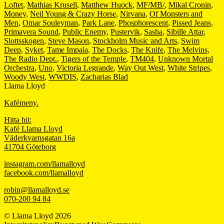
Loftet
,
Mathias Krusell
,
Matthew Huock
,
MF/MB/
,
Mikal Cronin
,
Money
,
Neil Young & Crazy Horse
,
Nirvana
,
Of Monsters and
Men
,
Omar Souleyman
,
Park Lane
,
Phosphorescent
,
Pissed Jeans
,
Primavera Sound
,
Public Enemy
,
Pustervik
,
Sasha
,
Sibille Attar
,
Slottsskogen
,
Steve Mason
,
Stockholm Music and Arts
,
Swim
Deep
,
Syket
,
Tame Impala
,
The Docks
,
The Knife
,
The Melvins
,
The Radio Dept.
,
Tigers of the Temple
,
TM404
,
Unknown Mortal
Orchestra
,
Uno
,
Victoria Legrande
,
Way Out West
,
White Stripes
,
Woody West
,
WWDIS
,
Zacharias Blad
Llama Lloyd
Kafémeny.
Hitta hit:
Kafé Llama Lloyd
Väderkvarnsgatan 16a
41704 Göteborg
instagram.com/llamalloyd
facebook.com/llamalloyd
robin@llamalloyd.se
070-200 94 84
© Llama Lloyd 2026