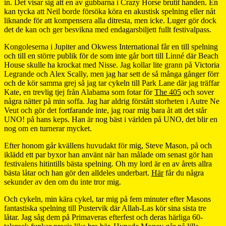
in. Det visar sig att en av gubbarna i Crazy Horse brutit handen. En
kan tycka att Neil borde försöka köra en akustisk spelning eller nåt
liknande för att kompensera alla ditresta, men icke. Luger gör dock
det de kan och ger besvikna med endagarsbiljett fullt festivalpass.
Kongoleserna i Jupiter and Okwess International får en till spelning
och till en större publik för de som inte går bort till Linné där Beach
House skulle ha krockat med Nisse. Jag kollar lite grann på Victoria
Legrande och Alex Scally, men jag har sett de så många gånger förr
och de kör samma grej så jag tar cykeln till Park Lane där jag träffar
Kate, en trevlig tjej från Alabama som fotar för
The 405
och sover
några nätter på min soffa. Jag har aldrig förstått storheten i Autre Ne
Veut och gör det fortfarande inte, jag roar mig bara åt att det står
UNO! på hans keps. Han är nog bäst i världen på UNO, det blir en
nog om en turnerar mycket.
Efter honom går kvällens huvudakt för mig, Steve Mason, på och
iklädd ett par byxor han använt när han målade om senast gör han
festivalens hitintills bästa spelning. Oh my lord är en av årets allra
bästa låtar och han gör den alldeles underbart.
Här
får du några
sekunder av den om du inte tror mig.
Och cykeln, min kära cykel, tar mig på fem minuter efter Masons
fantastiska spelning till Pustervik där Allah-Las kör sina sista tre
låtar. Jag såg dem på Primaveras efterfest och deras härliga 60-