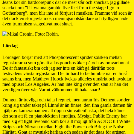
Jeans kör sin hardcorepunk där de mest står och snackar, jag gillade
snacket om ”If I wanna gamble five feet from the stage I go to
Gothenburg”, men blir inte så förtjust i musiken. Framme vid scen är
det dock en stor jävla mosh meningsmotståndare och tydligen hade
även trummisen stagedivat mot slutet.
Lördag
Lördagen börjar med att Phosphorescent sprider solsken mellan
regnskurarna som gör att allas ponchos åker på och av omvartannat.
De är fantastiskt bra och jag ser inte en käft gå därifrån trots
festivalens värsta regnskurar. Det är hard to be humble när en är så
satans bra, men Matthew Huock lyckas alldeles utmärkt och avslutar
med opuset Los Angeles. Är han inte king över den stan är han det
verkligen över vår. Varmt välkommen tillbaka snart!
Dungen är trevliga och tajta i regnet, men auran Iris Dement sprider
kring sig under taket på Linné är än finare, den fina gamla damen får
hjälp av kameramannen att öppna sin vattenflaska, det hela känns
det som att få en pianolektion i motljus. Mysigt. Public Enemy har
med sig ett tight liveband som kör allt möjligt från AC/DC till White
Stripes och Nirvana mellan Fight the Power och Bring the Noise.
Härligt. Goat är mystiskt härliga och sedan är det dags för artisten