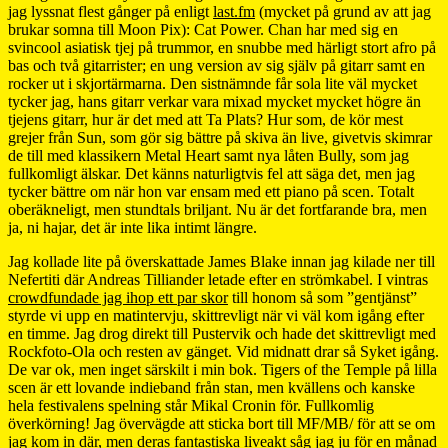
jag lyssnat flest gånger på enligt
last.fm
(mycket på grund av att jag
brukar somna till Moon Pix): Cat Power. Chan har med sig en
svincool asiatisk tjej på trummor, en snubbe med härligt stort afro på
bas och två gitarrister; en ung version av sig själv på gitarr samt en
rocker ut i skjortärmarna. Den sistnämnde får sola lite väl mycket
tycker jag, hans gitarr verkar vara mixad mycket mycket högre än
tjejens gitarr, hur är det med att Ta Plats? Hur som, de kör mest
grejer från Sun, som gör sig bättre på skiva än live, givetvis skimrar
de till med klassikern Metal Heart samt nya låten Bully, som jag
fullkomligt älskar. Det känns naturligtvis fel att säga det, men jag
tycker bättre om när hon var ensam med ett piano på scen. Totalt
oberäkneligt, men stundtals briljant. Nu är det fortfarande bra, men
ja, ni hajar, det är inte lika intimt längre.
Jag kollade lite på överskattade James Blake innan jag kilade ner till
Nefertiti där Andreas Tilliander letade efter en strömkabel. I vintras
crowdfundade jag ihop ett par skor
till honom så som ”gentjänst”
styrde vi upp en matintervju, skittrevligt när vi väl kom igång efter
en timme. Jag drog direkt till Pustervik och hade det skittrevligt med
Rockfoto-Ola och resten av gänget. Vid midnatt drar så Syket igång.
De var ok, men inget särskilt i min bok. Tigers of the Temple på lilla
scen är ett lovande indieband från stan, men kvällens och kanske
hela festivalens spelning står Mikal Cronin för. Fullkomlig
överkörning! Jag övervägde att sticka bort till MF/MB/ för att se om
jag kom in där, men deras fantastiska liveakt såg jag ju för en månad