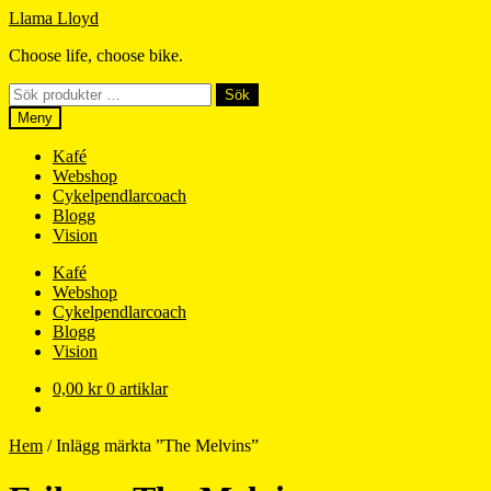
Hoppa
Hoppa
Llama Lloyd
till
till
Choose life, choose bike.
navigering
innehåll
Sök
Sök
efter:
Meny
Kafé
Webshop
Cykelpendlarcoach
Blogg
Vision
Kafé
Webshop
Cykelpendlarcoach
Blogg
Vision
0,00
kr
0 artiklar
Hem
/
Inlägg märkta ”The Melvins”