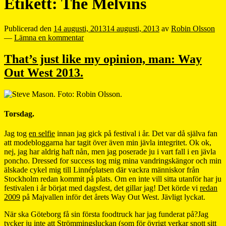
Etikett:
The Melvins
Publicerad den
14 augusti, 2013
14 augusti, 2013
av
Robin Olsson
—
Lämna en kommentar
That’s just like my opinion, man: Way
Out West 2013.
Torsdag.
Jag tog
en selfie
innan jag gick på festival i år. Det var då själva fan
att modebloggarna har tagit över även min jävla integritet. Ok ok,
nej, jag har aldrig haft nån, men jag poserade ju i vart fall i en jävla
poncho. Dressed for success tog mig mina vandringskängor och min
älskade cykel mig till Linnéplatsen där vackra människor från
Stockholm redan kommit på plats. Om en inte vill sitta utanför har ju
festivalen i år börjat med dagsfest, det gillar jag! Det körde vi
redan
2009
på Majvallen inför det årets Way Out West. Jävligt lyckat.
När ska Göteborg få sin första foodtruck har jag funderat på?Jag
tycker ju inte att Strömmingsluckan (som för övrigt verkar snott sitt