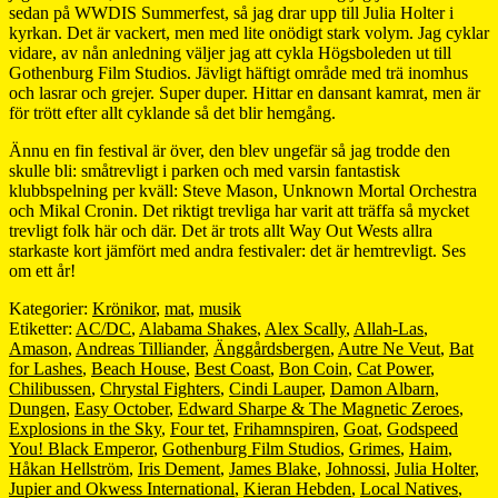
sedan på WWDIS Summerfest, så jag drar upp till Julia Holter i
kyrkan. Det är vackert, men med lite onödigt stark volym. Jag cyklar
vidare, av nån anledning väljer jag att cykla Högsboleden ut till
Gothenburg Film Studios. Jävligt häftigt område med trä inomhus
och lasrar och grejer. Super duper. Hittar en dansant kamrat, men är
för trött efter allt cyklande så det blir hemgång.
Ännu en fin festival är över, den blev ungefär så jag trodde den
skulle bli: småtrevligt i parken och med varsin fantastisk
klubbspelning per kväll: Steve Mason, Unknown Mortal Orchestra
och Mikal Cronin. Det riktigt trevliga har varit att träffa så mycket
trevligt folk här och där. Det är trots allt Way Out Wests allra
starkaste kort jämfört med andra festivaler: det är hemtrevligt. Ses
om ett år!
Kategorier:
Krönikor
,
mat
,
musik
Etiketter:
AC/DC
,
Alabama Shakes
,
Alex Scally
,
Allah-Las
,
Amason
,
Andreas Tilliander
,
Änggårdsbergen
,
Autre Ne Veut
,
Bat
for Lashes
,
Beach House
,
Best Coast
,
Bon Coin
,
Cat Power
,
Chilibussen
,
Chrystal Fighters
,
Cindi Lauper
,
Damon Albarn
,
Dungen
,
Easy October
,
Edward Sharpe & The Magnetic Zeroes
,
Explosions in the Sky
,
Four tet
,
Frihamnspiren
,
Goat
,
Godspeed
You! Black Emperor
,
Gothenburg Film Studios
,
Grimes
,
Haim
,
Håkan Hellström
,
Iris Dement
,
James Blake
,
Johnossi
,
Julia Holter
,
Jupier and Okwess International
,
Kieran Hebden
,
Local Natives
,