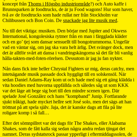
koncept från
Thoms i Högsbo industriområde
?) och Auto kaffe i
Brunnsparken är foodtrucks, de är ju Food wagons! Hur som haver,
två av de foodtrucks som hade rullat ner från Stockholm var
Chilibussen och Bon Coin. De
snackade jag lite musik med
.
Nu till det viktiga: musiken. Den börjar med Jupiter and Okwess
International, kongolesiska rytmer från en man i färgglada kläder
och en go’ tjej som dansar sensuellt till bongotrummorna. Ungefär
vad en väntar sig, om jag ska vara helt ärlig. Det svänger dock, men
det är alltför svårt att dansa i vandringskängorna så det får bli vanlig
hålla-takten-med-foten-rörelsen. Dessutom är jag ju fan nykter.
Nån dans fick inte heller Chrystal Fighters ur mig, deras catchy, men
intetsägande musik passade dock hyggligt till en solskensöl. När
sedan Daniel Adams-Ray kom ut och hade med sig ett gäng klädda i
vita hoodies med huvorna uppfällda och således såg ut som KKK
var det läge att bege sig bort till den mindre scenen igen. Där
spelade José González och hans ”kompband” Junip. Fortfarande
sjukt tråkigt, hade mycket hellre sett José solo, men det sägs att han
tröttnat på att spela själv. Jaja, det är kanske dags att fila på lite
roligare komp i så fall…
Efter det sömnpillret var det dags för The Shakes, eller Alabama
Shakes, som de fått kalla sig sedan några andra redan tjingat det
namnet. Deras sydstatsrock passar ypperligt i eftermiddagssolen, de