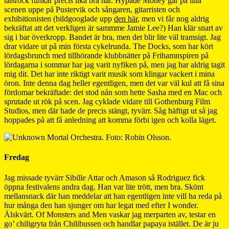
talsrock funkar precis lika bra här. Hypade Money går på lilla
scenen uppe på Pustervik och sångaren, gitarristen och
exhibitionisten (bildgooglade upp
den här
, men vi får nog aldrig
bekräftat att det verkligen är sammme Jamie Lee?) Han klär snart av
sig i bar överkropp. Bandet är bra, men det blir lite väl tramsigt. Jag
drar vidare ut på min första cykelrunda. The Docks, som har kört
lördagsbrunch med tillhörande klubbnätter på Frihamnspiren på
lördagarna i sommar har jag varit nyfiken på, men jag har aldrig tagit
mig dit. Det har inte riktigt varit musik som klingar vackert i mina
öron. Inte denna dag heller egentligen, men det var väl kul att få sina
fördomar bekräftade: det stod nån som hette Sasha med en Mac och
sprutade ut rök på scen. Jag cyklade vidare till Gothenburg Film
Studios, men där hade de precis stängt, tyvärr. Såg häftigt ut så jag
hoppades på att få anledning att komma förbi igen och kolla läget.
Fredag
Jag missade tyvärr Sibille Attar och Amason så Rodriguez fick
öppna festivalens andra dag. Han var lite trött, men bra. Skönt
mellansnack där han meddelar att han egentligen inte vill ha reda på
hur många den han sjunger om har legat med efter I wonder.
Älskvärt. Of Monsters and Men vaskar jag merparten av, testar en
go’ chiligryta från Chilibussen och handlar papaya istället. De är ju