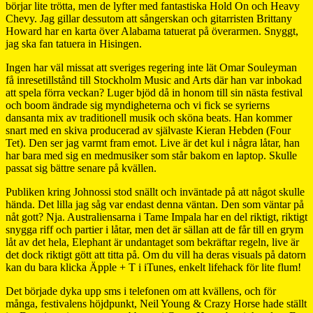
börjar lite trötta, men de lyfter med fantastiska Hold On och Heavy
Chevy. Jag gillar dessutom att sångerskan och gitarristen Brittany
Howard har en karta över Alabama tatuerat på överarmen. Snyggt,
jag ska fan tatuera in Hisingen.
Ingen har väl missat att sveriges regering inte lät Omar Souleyman
få inresetillstånd till Stockholm Music and Arts där han var inbokad
att spela förra veckan? Luger bjöd då in honom till sin nästa festival
och boom ändrade sig myndigheterna och vi fick se syrierns
dansanta mix av traditionell musik och sköna beats. Han kommer
snart med en skiva producerad av självaste Kieran Hebden (Four
Tet). Den ser jag varmt fram emot. Live är det kul i några låtar, han
har bara med sig en medmusiker som står bakom en laptop. Skulle
passat sig bättre senare på kvällen.
Publiken kring Johnossi stod snällt och inväntade på att något skulle
hända. Det lilla jag såg var endast denna väntan. Den som väntar på
nåt gott? Nja. Australiensarna i Tame Impala har en del riktigt, riktigt
snygga riff och partier i låtar, men det är sällan att de får till en grym
låt av det hela, Elephant är undantaget som bekräftar regeln, live är
det dock riktigt gött att titta på. Om du vill ha deras visuals på datorn
kan du bara klicka Äpple + T i iTunes, enkelt lifehack för lite flum!
Det började dyka upp sms i telefonen om att kvällens, och för
många, festivalens höjdpunkt, Neil Young & Crazy Horse hade ställt